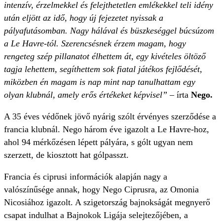
intenzív, érzelmekkel és felejthetetlen emlékekkel teli idény
után eljött az idő, hogy új fejezetet nyissak a
pályafutásomban. Nagy hálával és büszkeséggel búcsúzom
a Le Havre-tól. Szerencsésnek érzem magam, hogy
rengeteg szép pillanatot élhettem át, egy kivételes öltöző
tagja lehettem, segíthettem sok fiatal játékos fejlődését,
miközben én magam is nap mint nap tanulhattam egy
olyan klubnál, amely erős értékeket képvisel”
– írta
Nego.
A 35 éves védőnek jövő nyárig szólt érvényes szerződése a
francia klubnál. Nego három éve igazolt a Le Havre-hoz,
ahol 94 mérkőzésen lépett pályára, s gólt ugyan nem
szerzett, de kiosztott hat gólpasszt.
Francia és ciprusi információk alapján nagy a
valószínűsége annak, hogy Nego Ciprusra, az Omonia
Nicosiához igazolt. A szigetország bajnokságát megnyerő
csapat indulhat a Bajnokok Ligája selejtezőjében, a