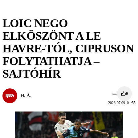
LOIC NEGO
ELKÖSZÖNT A LE
HAVRE-TÓL, CIPRUSON
FOLYTATHATJA –
SAJTÓHÍR
0
H. Á.
2026.07.09. 01:55