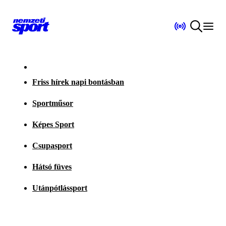
Friss hírek napi bontásban
Sportműsor
Képes Sport
Csupasport
Hátsó füves
Utánpótlássport