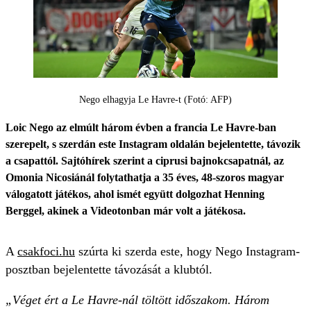
Nego elhagyja Le Havre-t (Fotó: AFP)
Loic Nego az elmúlt három évben a francia Le Havre-ban
szerepelt, s szerdán este Instagram oldalán bejelentette, távozik
a csapattól. Sajtóhírek szerint a ciprusi bajnokcsapatnál, az
Omonia Nicosiánál folytathatja a 35 éves, 48-szoros magyar
válogatott játékos, ahol ismét együtt dolgozhat Henning
Berggel, akinek a Videotonban már volt a játékosa.
A
csakfoci.hu
szúrta ki szerda este, hogy Nego Instagram-
posztban bejelentette távozását a klubtól.
„Véget ért a Le Havre-nál töltött időszakom. Három