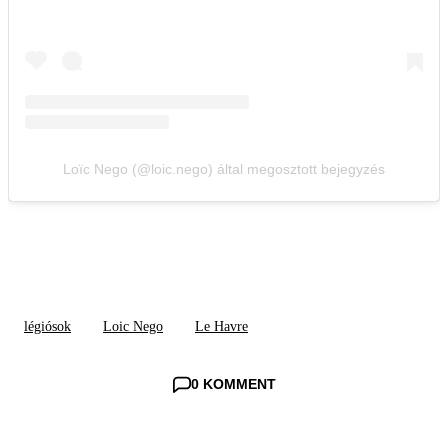
Loïc Nego (@loic.nego) által megosztott bejegyzés
légiósok
Loic Nego
Le Havre
0 KOMMENT