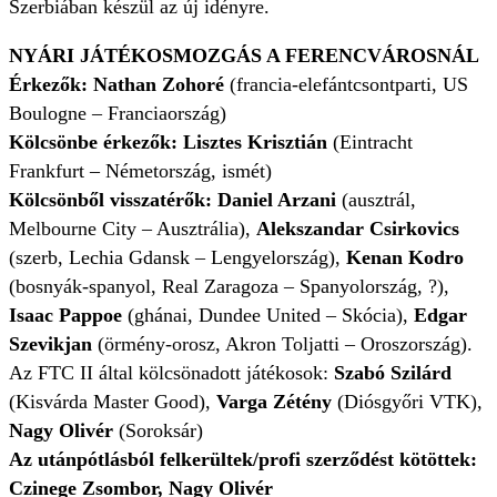
Szerbiában készül az új idényre.
NYÁRI JÁTÉKOSMOZGÁS A FERENCVÁROSNÁL
Érkezők: Nathan Zohoré
(francia-elefántcsontparti, US
Boulogne – Franciaország)
Kölcsönbe érkezők:
Lisztes Krisztián
(Eintracht
Frankfurt – Németország, ismét)
Kölcsönből visszatérők:
Daniel Arzani
(ausztrál,
Melbourne City – Ausztrália),
Alekszandar Csirkovics
(szerb, Lechia Gdansk – Lengyelország),
Kenan Kodro
(bosnyák-spanyol, Real Zaragoza – Spanyolország, ?),
Isaac Pappoe
(ghánai, Dundee United – Skócia),
Edgar
Szevikjan
(örmény-orosz, Akron Toljatti – Oroszország).
Az FTC II által kölcsönadott játékosok:
Szabó Szilárd
(Kisvárda Master Good),
Varga Zétény
(Diósgyőri VTK),
Nagy Olivér
(Soroksár)
Az utánpótlásból felkerültek/profi szerződést kötöttek:
Czinege Zsombor, Nagy Olivér