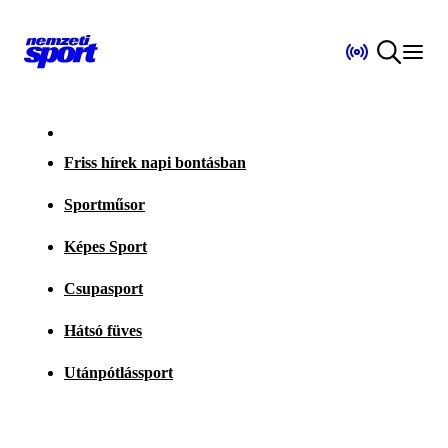
Friss hírek napi bontásban
Sportműsor
Képes Sport
Csupasport
Hátsó füves
Utánpótlássport