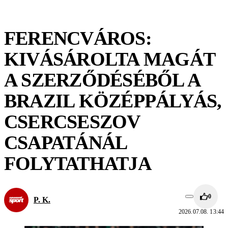
FERENCVÁROS:
KIVÁSÁROLTA MAGÁT
A SZERZŐDÉSÉBŐL A
BRAZIL KÖZÉPPÁLYÁS,
CSERCSESZOV
CSAPATÁNÁL
FOLYTATHATJA
0
P. K.
2026.07.08. 13:44