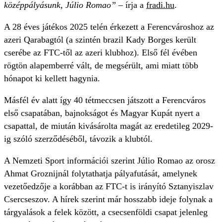
középpályásunk, Júlio Romao”
– írja a
fradi.hu
.
A 28 éves játékos 2025 telén érkezett a Ferencvároshoz az
azeri Qarabagtól (a szintén brazil Kady Borges került
cserébe az FTC-től az azeri klubhoz). Első fél évében
rögtön alapemberré vált, de megsérült, ami miatt több
hónapot ki kellett hagynia.
Másfél év alatt így 40 tétmeccsen játszott a Ferencváros
első csapatában, bajnokságot és Magyar Kupát nyert a
csapattal, de miután kivásárolta magát az eredetileg 2029-
ig szóló szerződéséből, távozik a klubtól.
A Nemzeti Sport információi szerint Júlio Romao az orosz
Ahmat Groznijnál folytathatja pályafutását, amelynek
vezetőedzője a korábban az FTC-t is irányító Sztanyiszlav
Csercseszov. A hírek szerint már hosszabb ideje folynak a
tárgyalások a felek között, a csecsenföldi csapat jelenleg