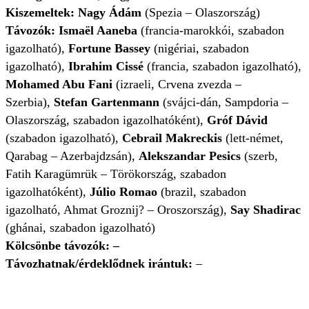
Kiszemeltek: Nagy Ádám
(Spezia – Olaszország)
Távozók:
Ismaël Aaneba
(francia-marokkói, szabadon
igazolható),
Fortune Bassey
(nigériai, szabadon
igazolható),
Ibrahim Cissé
(francia, szabadon igazolható),
Mohamed Abu Fani
(izraeli, Crvena zvezda –
Szerbia),
Stefan Gartenmann
(svájci-dán, Sampdoria –
Olaszország, szabadon igazolhatóként),
Gróf Dávid
(szabadon igazolható),
Cebrail Makreckis
(lett-német,
Qarabag – Azerbajdzsán),
Alekszandar Pesics
(szerb,
Fatih Karagümrük – Törökország, szabadon
igazolhatóként),
Júlio Romao
(brazil, szabadon
igazolható, Ahmat Groznij? – Oroszország),
Say Shadirac
(ghánai, szabadon igazolható)
Kölcsönbe távozók: –
Távozhatnak/érdeklődnek irántuk:
–