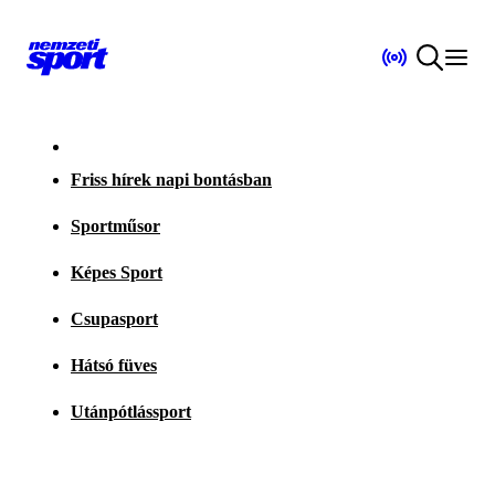
Friss hírek napi bontásban
Sportműsor
Képes Sport
Csupasport
Hátsó füves
Utánpótlássport