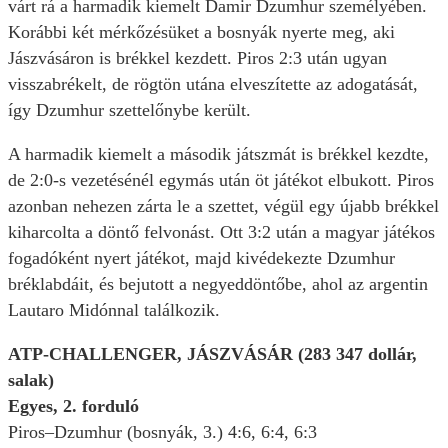
várt rá a harmadik kiemelt Damir Dzumhur személyében.
Korábbi két mérkőzésüket a bosnyák nyerte meg, aki
Jászvásáron is brékkel kezdett. Piros 2:3 után ugyan
visszabrékelt, de rögtön utána elveszítette az adogatását,
így Dzumhur szettelőnybe került.
A harmadik kiemelt a második játszmát is brékkel kezdte,
de 2:0-s vezetésénél egymás után öt játékot elbukott. Piros
azonban nehezen zárta le a szettet, végül egy újabb brékkel
kiharcolta a döntő felvonást. Ott 3:2 után a magyar játékos
fogadóként nyert játékot, majd kivédekezte Dzumhur
bréklabdáit, és bejutott a negyeddöntőbe, ahol az argentin
Lautaro Midónnal találkozik.
ATP-CHALLENGER, JÁSZVÁSÁR (283 347 dollár,
salak)
Egyes, 2. forduló
Piros–Dzumhur (bosnyák, 3.) 4:6, 6:4, 6:3