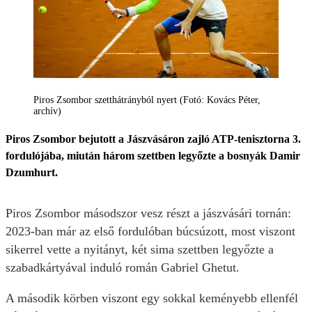
Piros Zsombor szetthátrányból nyert (Fotó: Kovács Péter,
archív)
Piros Zsombor bejutott a Jászvásáron zajló ATP-tenisztorna 3.
fordulójába, miután három szettben legyőzte a bosnyák Damir
Dzumhurt.
Piros Zsombor másodszor vesz részt a jászvásári tornán:
2023-ban már az első fordulóban búcsúzott, most viszont
sikerrel vette a nyitányt, két sima szettben legyőzte a
szabadkártyával induló román Gabriel Ghetut.
A második körben viszont egy sokkal keményebb ellenfél