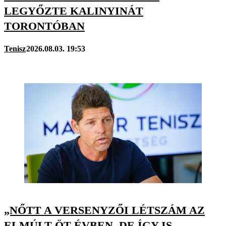
LEGYŐZTE KALINYINÁT
TORONTÓBAN
Tenisz
2026.08.03. 19:53
„NŐTT A VERSENYZŐI LÉTSZÁM AZ
ELMÚLT ÖT ÉVBEN, DE ÍGY IS