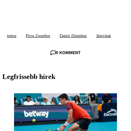
tenisz
Piros Zsombor
Damir Dzumhur
Jászvásár
0 KOMMENT
Legfrissebb hírek