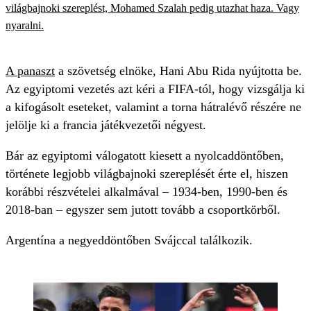
világbajnoki szereplést, Mohamed Szalah pedig utazhat haza. Vagy
nyaralni.
A panaszt
a szövetség elnöke, Hani Abu Rida nyújtotta be.
Az egyiptomi vezetés azt kéri a FIFA-tól, hogy vizsgálja ki
a kifogásolt eseteket, valamint a torna hátralévő részére ne
jelölje ki a francia játékvezetői négyest.
Bár az egyiptomi válogatott kiesett a nyolcaddöntőben,
története legjobb világbajnoki szereplését érte el, hiszen
korábbi részvételei alkalmával – 1934-ben, 1990-ben és
2018-ban – egyszer sem jutott tovább a csoportkörből.
Argentína a negyeddöntőben Svájccal találkozik.