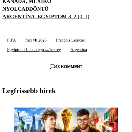
KANADA, MEXIKÓ
NYOLCADDÖNTŐ
ARGENTÍNA–EGYIPTOM 3–2
(0–1)
FIFA
foci vb 2026
Francois Letexier
Egyiptomi Labdarúgó-szövetség
Argentína
48 KOMMENT
Legfrissebb hírek