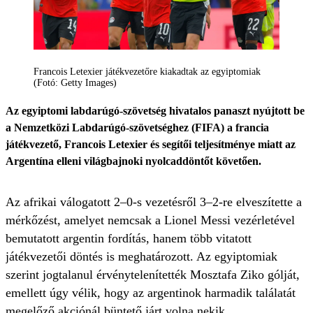
Francois Letexier játékvezetőre kiakadtak az egyiptomiak
(Fotó: Getty Images)
Az egyiptomi labdarúgó-szövetség hivatalos panaszt nyújtott be
a Nemzetközi Labdarúgó-szövetséghez (FIFA) a francia
játékvezető, Francois Letexier és segítői teljesítménye miatt az
Argentína elleni világbajnoki nyolcaddöntőt követően.
Az afrikai válogatott 2–0-s vezetésről 3–2-re elveszítette a
mérkőzést, amelyet nemcsak a Lionel Messi vezérletével
bemutatott argentin fordítás, hanem több vitatott
játékvezetői döntés is meghatározott. Az egyiptomiak
szerint jogtalanul érvénytelenítették Mosztafa Ziko gólját,
emellett úgy vélik, hogy az argentinok harmadik találatát
megelőző akciónál büntető járt volna nekik.