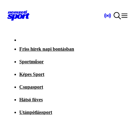
Friss hírek napi bontásban
Sportműsor
Képes Sport
Csupasport
Hátsó füves
Utánpótlássport