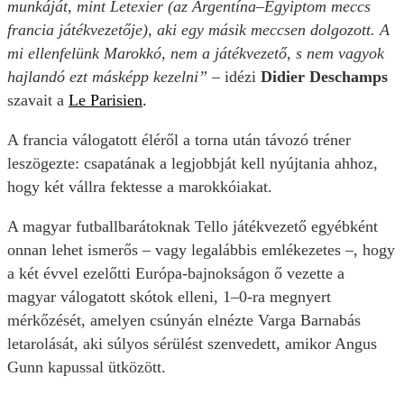
munkáját, mint Letexier (az Argentína–Egyiptom meccs
francia játékvezetője), aki egy másik meccsen dolgozott. A
mi ellenfelünk Marokkó, nem a játékvezető, s nem vagyok
hajlandó ezt másképp kezelni”
– idézi
Didier Deschamps
szavait a
Le Parisien
.
A francia válogatott éléről a torna után távozó tréner
leszögezte: csapatának a legjobbját kell nyújtania ahhoz,
hogy két vállra fektesse a marokkóiakat.
A magyar futballbarátoknak Tello játékvezető egyébként
onnan lehet ismerős – vagy legalábbis emlékezetes –, hogy
a két évvel ezelőtti Európa-bajnokságon ő vezette a
magyar válogatott skótok elleni, 1–0-ra megnyert
mérkőzését, amelyen csúnyán elnézte Varga Barnabás
letarolását, aki súlyos sérülést szenvedett, amikor Angus
Gunn kapussal ütközött.