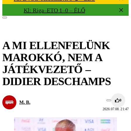
Kl: Riga–ETO 1–0 – ÉLŐ
A MI ELLENFELÜNK
MAROKKÓ, NEM A
JÁTÉKVEZETŐ –
DIDIER DESCHAMPS
0
M. B.
2026.07.08. 21:47