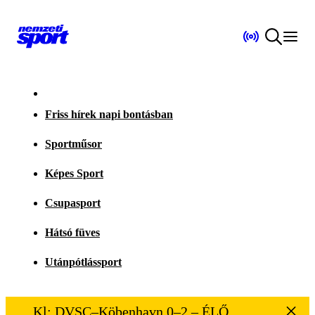
Friss hírek napi bontásban
Sportműsor
Képes Sport
Csupasport
Hátsó füves
Utánpótlássport
Kl: DVSC–Köbenhavn 0–2 – ÉLŐ