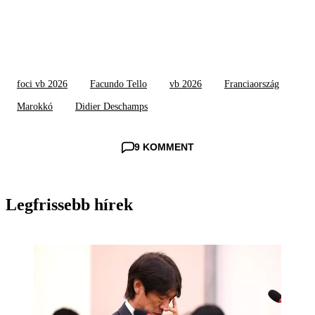
foci vb 2026
Facundo Tello
vb 2026
Franciaország
Marokkó
Didier Deschamps
9 KOMMENT
Legfrissebb hírek