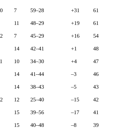
0
7
59–28
+31
61
11
48–29
+19
61
2
7
45–29
+16
54
14
42–41
+1
48
1
10
34–30
+4
47
14
41–44
–3
46
14
38–43
–5
43
2
12
25–40
–15
42
15
39–56
–17
41
15
40–48
–8
39