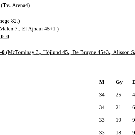
 (
Tv:
Arena4)
hege 82.)
Malen 7., El Ajnaui 45+1.)
 0–0
–0
(McTominay 3., Höjlund 45., De Bruyne 45+3., Alisson Sa
M
Gy
34
25
4
34
21
6
33
19
9
33
18
9