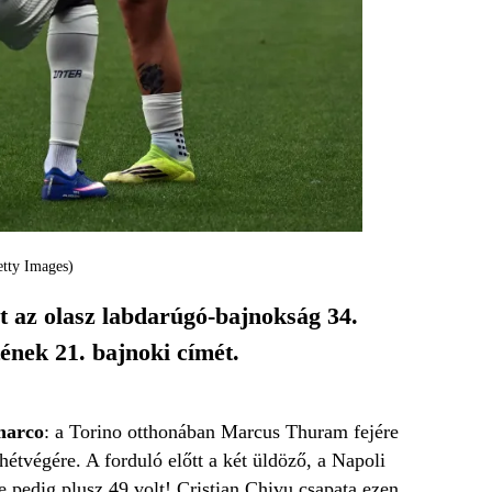
etty Images)
nt az olasz labdarúgó-bajnokság 34.
ének 21. bajnoki címét.
marco
: a Torino otthonában Marcus Thuram fejére
 hétvégére. A forduló előtt a két üldöző, a Napoli
ge pedig plusz 49 volt! Cristian Chivu csapata ezen