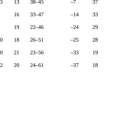
3
13
38–45
–7
37
16
33–47
–14
33
19
22–46
–24
29
0
18
26–51
–25
28
0
21
23–56
–33
19
2
20
24–61
–37
18