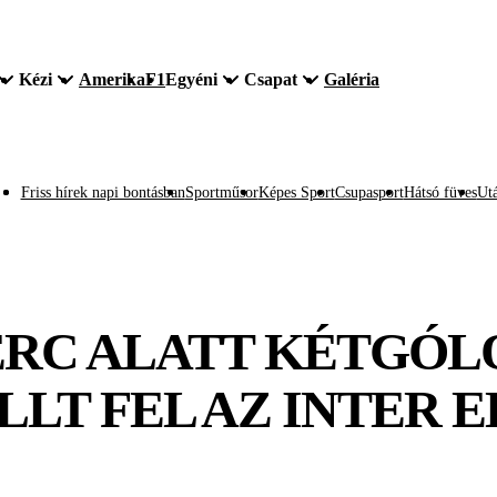
Kézi
Amerika
F1
Egyéni
Csapat
Galéria
Friss hírek napi bontásban
Sportműsor
Képes Sport
Csupasport
Hátsó füves
Utá
PERC ALATT KÉTGÓL
LT FEL AZ INTER 