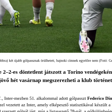
bbra) két újabb gólpassznak örülhetett, bajnoki címnek egyelőre nem (Fotó: G
 2–2-es döntetlent játszott a Torino vendégeké
jövő hét vasárnap megszerezheti a klub történet
., Inter-mezben 51. alkalommal adott gólpasszt
Federico Di
zel vezetett az Inter, amely elképesztő statisztikával készült a
 szerzett gólnál járt, míg a listavezető 78-nál, a gólkülönbsé