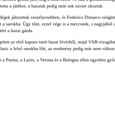
totta a játékot, a hazaiak pedig nem sok zavart okoztak.
dégek játszottak veszélyesebben, és Federico Dimarco szöglet
át a sarokba. Úgy tűnt, ezzel vége is a meccsnek, s nagyjából 
ért a hazai gárda.
tett az első kapura tartó hazai lövésből, majd VAR-vizsgálat 
lasic a felső sarokba lőtt, az eredmény pedig már nem változ
 a Parma, a Lazio, a Verona és a Bologna ellen egyetlen győze