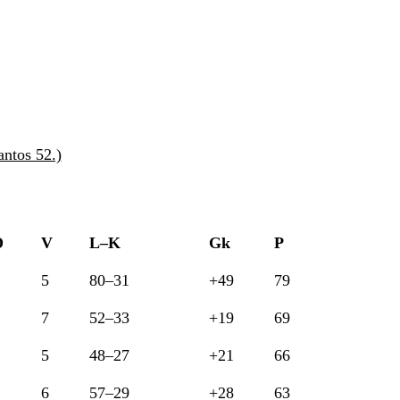
ntos 52.)
D
V
L–K
Gk
P
5
80–31
+49
79
7
52–33
+19
69
5
48–27
+21
66
6
57–29
+28
63