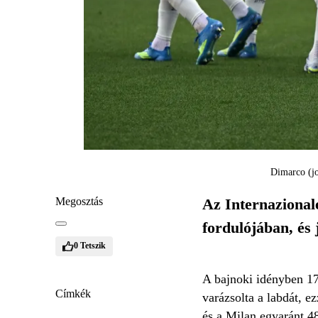
Dimarco (jo
Megosztás
Az Internazionale
fordulójában, és 
0
Tetszik
A bajnoki idényben 17
Címkék
varázsolta a labdát, ez
és a Milan egyaránt 48