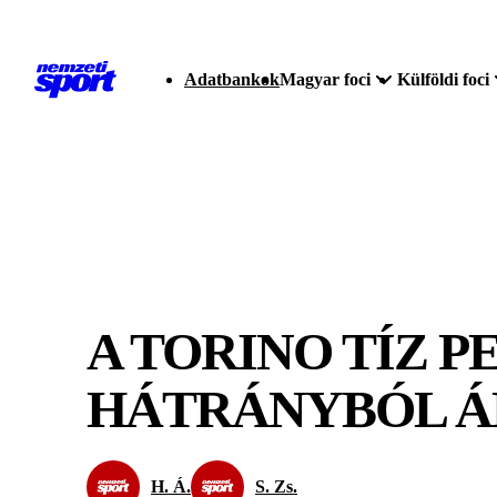
Adatbankok
Magyar foci
Külföldi foci
A TORINO TÍZ 
HÁTRÁNYBÓL ÁL
H. Á.
S. Zs.