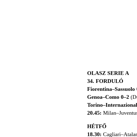
OLASZ SERIE A
34. FORDULÓ
Fiorentina–Sassuolo
Genoa–Como 0–2
(D
Torino–Internazional
20.45:
Milan–Juventus
HÉTFŐ
18.30:
Cagliari–Atalan