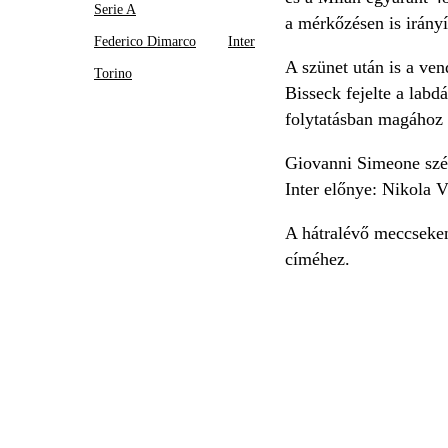
Serie A
a mérkőzésen is irányí
Federico Dimarco
Inter
A szünet után is a ven
Torino
Bisseck fejelte a labd
folytatásban magához t
Giovanni Simeone szépí
Inter előnye: Nikola V
A hátralévő meccseken
címéhez.