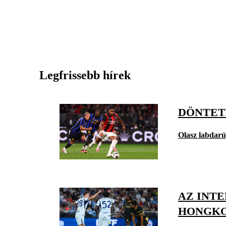
Legfrissebb hírek
DÖNTET
Olasz labdar
AZ INT
HONGK