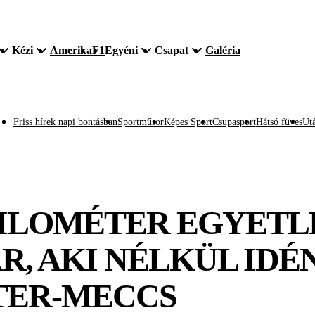
Kézi
Amerika
F1
Egyéni
Csapat
Galéria
Friss hírek napi bontásban
Sportműsor
Képes Sport
Csupasport
Hátsó füves
Utá
ILOMÉTER EGYETL
R, AKI NÉLKÜL IDÉ
TER-MECCS