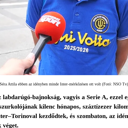
Séra Attila ebben az idényben minde Inter-mérkőzésen ott volt (Fotó: NSO Tv
z labdarúgó-bajnokság, vagyis a Serie A, ezzel e
zurkolójának kilenc hónapos, száztízezer kilomé
nter–Torinoval kezdődtek, és szombaton, az idé
 véget.