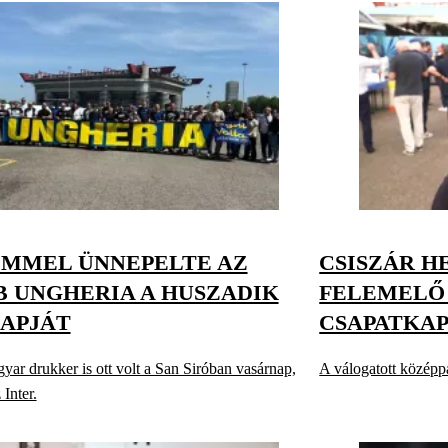
ÍMMEL ÜNNEPELTE AZ
CSISZÁR H
B UNGHERIA A HUSZADIK
FELEMELŐ 
APJÁT
CSAPATKA
ar drukker is ott volt a San Siróban vasárnap,
A válogatott közép
 Inter.