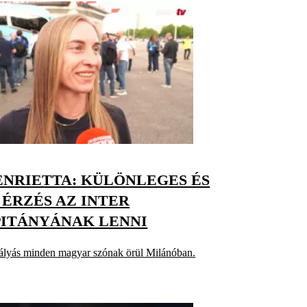
ENRIETTA: KÜLÖNLEGES ÉS
ÉRZÉS AZ INTER
PITÁNYÁNAK LENNI
pályás minden magyar szónak örül Milánóban.