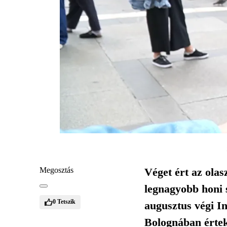
Megosztás
Véget ért az olas
legnagyobb honi s
0
Tetszik
augusztus végi I
Bolognában értek