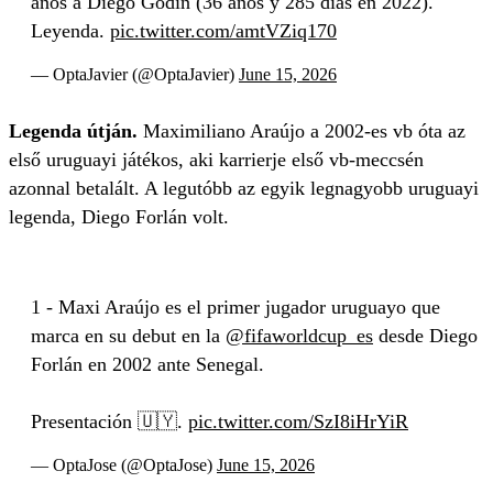
años a Diego Godín (36 años y 285 días en 2022).
Leyenda.
pic.twitter.com/amtVZiq170
— OptaJavier (@OptaJavier)
June 15, 2026
Legenda útján.
Maximiliano Araújo a 2002-es vb óta az
első uruguayi játékos, aki karrierje első vb-meccsén
azonnal betalált. A legutóbb az egyik legnagyobb uruguayi
legenda, Diego Forlán volt.
1 - Maxi Araújo es el primer jugador uruguayo que
marca en su debut en la
@fifaworldcup_es
desde Diego
Forlán en 2002 ante Senegal.
Presentación 🇺🇾.
pic.twitter.com/SzI8iHrYiR
— OptaJose (@OptaJose)
June 15, 2026