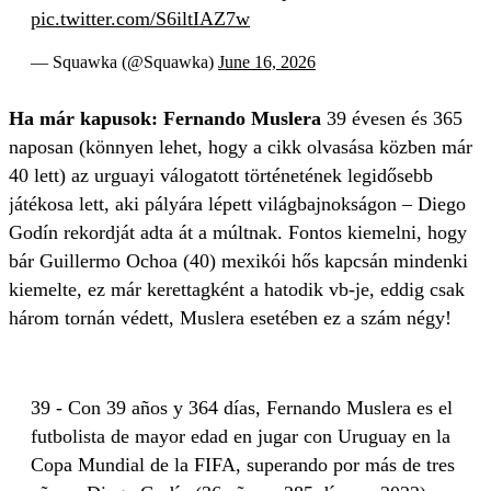
pic.twitter.com/S6iltIAZ7w
— Squawka (@Squawka)
June 16, 2026
Ha már kapusok: Fernando Muslera
39 évesen és 365
naposan (könnyen lehet, hogy a cikk olvasása közben már
40 lett) az urguayi válogatott történetének legidősebb
játékosa lett, aki pályára lépett világbajnokságon – Diego
Godín rekordját adta át a múltnak. Fontos kiemelni, hogy
bár Guillermo Ochoa (40) mexikói hős kapcsán mindenki
kiemelte, ez már kerettagként a hatodik vb-je, eddig csak
három tornán védett, Muslera esetében ez a szám négy!
39 - Con 39 años y 364 días, Fernando Muslera es el
futbolista de mayor edad en jugar con Uruguay en la
Copa Mundial de la FIFA, superando por más de tres