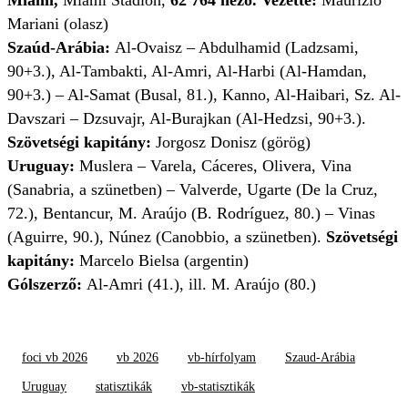
Miami,
Miami Stadion,
62 764 néző. Vezette:
Maurizio
Mariani (olasz)
Szaúd-Arábia:
Al-Ovaisz – Abdulhamid (Ladzsami,
90+3.), Al-Tambakti, Al-Amri, Al-Harbi (Al-Hamdan,
90+3.) – Al-Samat (Busal, 81.), Kanno, Al-Haibari, Sz. Al-
Davszari – Dzsuvajr, Al-Burajkan (Al-Hedzsi, 90+3.).
Szövetségi kapitány:
Jorgosz Donisz (görög)
Uruguay:
Muslera – Varela, Cáceres, Olivera, Vina
(Sanabria, a szünetben) – Valverde, Ugarte (De la Cruz,
72.), Bentancur, M. Araújo (B. Rodríguez, 80.) – Vinas
(Aguirre, 90.), Núnez (Canobbio, a szünetben).
Szövetségi
kapitány:
Marcelo Bielsa (argentin)
Gólszerző:
Al-Amri (41.), ill. M. Araújo (80.)
foci vb 2026
vb 2026
vb-hírfolyam
Szaud-Arábia
Uruguay
statisztikák
vb-statisztikák