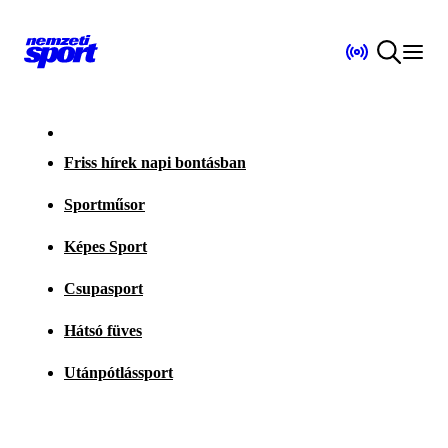
Friss hírek napi bontásban
Sportműsor
Képes Sport
Csupasport
Hátsó füves
Utánpótlássport