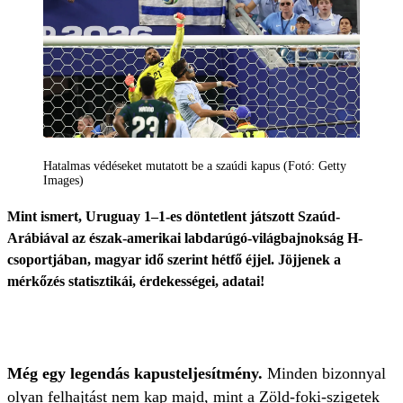
Hatalmas védéseket mutatott be a szaúdi kapus (Fotó: Getty
Images)
Mint ismert, Uruguay 1–1-es döntetlent játszott Szaúd-
Arábiával az észak-amerikai labdarúgó-világbajnokság H-
csoportjában, magyar idő szerint hétfő éjjel. Jöjjenek a
mérkőzés statisztikái, érdekességei, adatai!
Még egy legendás kapusteljesítmény.
Minden bizonnyal
olyan felhajtást nem kap majd, mint a Zöld-foki-szigetek