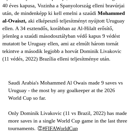
40 éves kapusa, Vozinha a Spanyolország elleni bravúrjai
után, de mindenképp ki kell emelni a szaúdi
Mohammed
al-Ovaiszt,
aki elképesztő teljesítményt nyújtott Uruguay
ellen. A 34 esztendős, korábban az Al-Hilalt erősítő,
jelenleg a szaúdi másodosztályban védő kapus 9 védést
mutatott be Uruguay ellen, ami az elmúlt három tornát
tekintve a második legjobb a horvát Dominik Livakovic
(11 védés, 2022) Brazília elleni teljesítménye után.
Saudi Arabia's Mohammed Al Owais made 9 saves vs
Uruguay - the most by any goalkeeper at the 2026
World Cup so far.
Only Dominik Livakovic (11 vs Brazil, 2022) has made
more saves in a single World Cup game in the last three
tournaments. 👏
#FIFAWorldCup