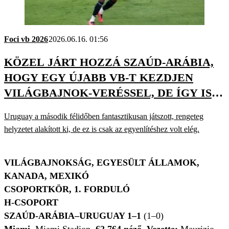
Foci vb 2026
2026.06.16. 01:56
KÖZEL JÁRT HOZZÁ SZAÚD-ARÁBIA,
HOGY EGY ÚJABB VB-T KEZDJEN
VILÁGBAJNOK-VERÉSSEL, DE ÍGY IS
ELÉGEDETT LEHET
Uruguay a második félidőben fantasztikusan játszott, rengeteg
helyzetet alakított ki, de ez is csak az egyenlítéshez volt elég.
VILÁGBAJNOKSÁG, EGYESÜLT ÁLLAMOK,
KANADA, MEXIKÓ
CSOPORTKÖR, 1. FORDULÓ
H-CSOPORT
SZAÚD-ARÁBIA–URUGUAY 1–1
(1–0)