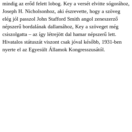
mindig az erőd felett lobog. Key a versét elvitte sógorához,
Joseph H. Nicholsonhoz, aki észrevette, hogy a szöveg
elég jól passzol John Stafford Smith angol zeneszerző
népszerű bordalának dallamához, Key a szöveget még
csiszolgatta – az így létrejött dal hamar népszerű lett.
Hivatalos státuszát viszont csak jóval később, 1931-ben
nyerte el az Egyesült Államok Kongresszusától.