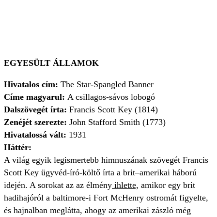
EGYESÜLT ÁLLAMOK
Hivatalos cím:
The Star-Spangled Banner
Címe magyarul:
A csillagos-sávos lobogó
Dalszövegét írta:
Francis Scott Key (1814)
Zenéjét szerezte:
John Stafford Smith (1773)
Hivatalossá vált:
1931
Háttér:
A világ egyik legismertebb himnuszának szövegét Francis
Scott Key ügyvéd-író-költő írta a brit–amerikai háború
idején. A sorokat az az élmény
ihlette,
amikor egy brit
hadihajóról a baltimore-i Fort McHenry ostromát figyelte,
és hajnalban meglátta, ahogy az amerikai zászló még