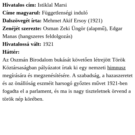
Hivatalos cím:
Istiklal Marsi
Címe magyarul:
Függetlenségi induló
Dalszövegét írta:
Mehmet Akif Ersoy (1921)
Zenéjét szerezte:
Osman Zeki Üngör (alapmű), Edgar
Manas (hangszeres feldolgozás)
Hivatalossá vált:
1921
Háttér:
Az Oszmán Birodalom bukását követően létrejött Török
Köztársaságban pályázatot írtak ki egy nemzeti
himnusz
megírására és megzenésítésére. A szabadság, a hazaszeretet
és az önállóság eszméit harsogó győztes művet 1921-ben
fogadta el a parlament, és ma is nagy tiszteletnek örvend a
török nép körében.