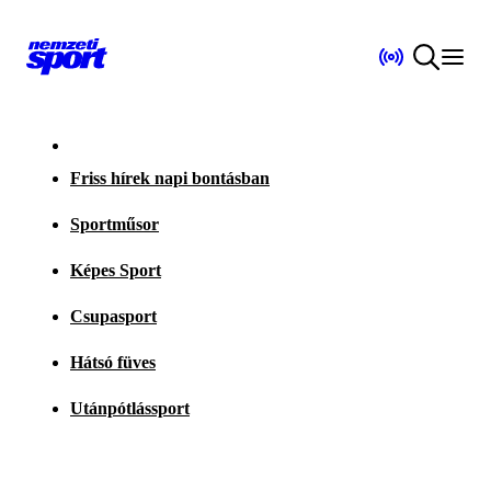
Friss hírek napi bontásban
Sportműsor
Képes Sport
Csupasport
Hátsó füves
Utánpótlássport