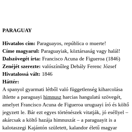
PARAGUAY
Hivatalos cím:
Paraguayos, república o muerte!
Címe magyarul:
Paraguayiak, köztársaság vagy halál!
Dalszövegét írta:
Francisco Acuna de Figueroa (1846)
Zenéjét szerezte:
valószínűleg Debály Ferenc József
Hivatalossá vált:
1846
Háttér:
A spanyol gyarmati létből való függetlenség kiharcolása
ihlette a paraguayi
himnusz
harcias hangulatú szövegét,
amelyet Francisco Acuna de Figueroa uruguayi író és költő
jegyzett le. Bár ezt egyes történészek vitatják, jó eséllyel –
akárcsak a költő hazája himnuszát – a paraguayit is a
kalotaszegi Kajántón született, kalandor életű magyar