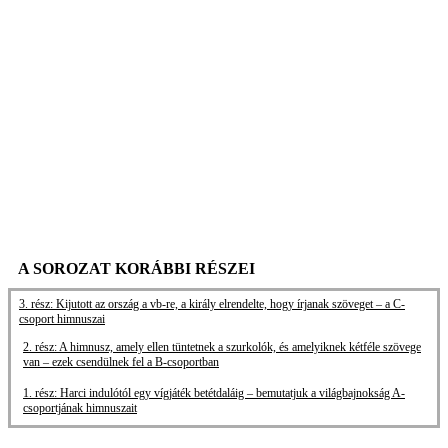
A SOROZAT KORÁBBI RÉSZEI
3. rész: Kijutott az ország a vb-re, a király elrendelte, hogy írjanak szöveget – a C-
csoport himnuszai
2. rész: A himnusz, amely ellen tüntetnek a szurkolók, és amelyiknek kétféle szövege
van – ezek csendülnek fel a B-csoportban
1. rész: Harci indulótól egy vígjáték betétdaláig – bemutatjuk a világbajnokság A-
csoportjának himnuszait