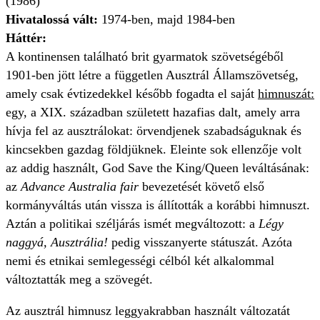
(1986)
Hivatalossá vált:
1974-ben, majd 1984-ben
Háttér:
A kontinensen található brit gyarmatok szövetségéből
1901-ben jött létre a független Ausztrál Államszövetség,
amely csak évtizedekkel később fogadta el saját
himnuszát:
egy, a XIX. században született hazafias dalt, amely arra
hívja fel az ausztrálokat: örvendjenek szabadságuknak és
kincsekben gazdag földjüknek. Eleinte sok ellenzője volt
az addig használt, God Save the King/Queen leváltásának:
az
Advance Australia fair
bevezetését követő első
kormányváltás után vissza is állították a korábbi himnuszt.
Aztán a politikai széljárás ismét megváltozott: a
Légy
naggyá, Ausztrália!
pedig visszanyerte státuszát. Azóta
nemi és etnikai semlegességi célból két alkalommal
változtatták meg a szövegét.
Az ausztrál himnusz leggyakrabban használt változatát