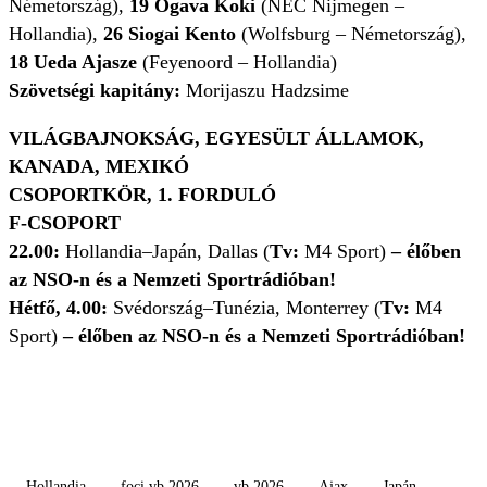
Németország),
19
​Ogava Koki
(NEC Nijmegen –
Hollandia),
26
Siogai Kento
(Wolfsburg – Németország),
18
Ueda Ajasze
(Feyenoord – Hollandia)
Szövetségi kapitány:
Morijaszu Hadzsime
VILÁGBAJNOKSÁG, EGYESÜLT ÁLLAMOK,
KANADA, MEXIKÓ
CSOPORTKÖR, 1. FORDULÓ
F-CSOPORT
22.00:
Hollandia–Japán, Dallas (
Tv:
M4 Sport)
– élőben
az NSO-n és a Nemzeti Sportrádióban!
Hétfő, 4.00:
Svédország–Tunézia, Monterrey
(
Tv:
M4
Sport)
– élőben az NSO-n és a Nemzeti Sportrádióban!
Hollandia
foci vb 2026
vb 2026
Ajax
Japán