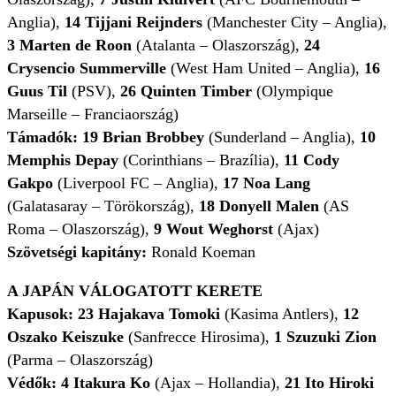
Anglia),
14
Tijjani Reijnders
(Manchester City – Anglia),
3 Marten de Roon
(Atalanta – Olaszország),
24
Crysencio
Summerville
(West Ham United – Anglia),
16
Guus Til
(PSV),
26
Quinten Timber
(Olympique
Marseille – Franciaország)
Támadók:
19
Brian Brobbey
(Sunderland – Anglia),
10
Memphis Depay
(Corinthians – Brazília),
11
Cody
Gakpo
(Liverpool FC – Anglia),
17 Noa Lang
(Galatasaray – Törökország),
18
Donyell Malen
(AS
Roma – Olaszország),
9 Wout Weghorst
(Ajax)
Szövetségi kapitány:
Ronald Koeman
A JAPÁN VÁLOGATOTT KERETE
Kapusok: 23 Hajakava Tomoki
(Kasima Antlers),
12
Oszako Keiszuke
(Sanfrecce Hirosima),
1
Szuzuki ​Zion
(Parma – Olaszország)
Védők: 4 Itakura Ko
(Ajax – Hollandia),
21
Ito Hiroki