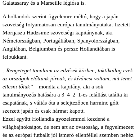
Galatasaray és a Marseille légiósa is.
A hollandok szerint figyelemre méltó, hogy a japán
szövetség folyamatosan európai tanulmányutakat fizetett
Morijaszu Hadzsime szövetségi kapitánynak, aki
Németországban, Portugáliában, Spanyolországban,
Angliában, Belgiumban és persze Hollandiában is
felbukkant.
„Rengeteget tanultam az edzések közben, taktikailag ezek
az országok előttünk járnak, és kíváncsi voltam, mit lehet
ellesni tőlük”
– mondta a kapitány, aki a sok
tanulmányozás hatására a 3–4–2–1-es felállást találta ki
csapatának, s váltás óta a selejtezőben harminc gólt
szerzett japán és csak hármat kapott.
Ezzel együtt Hollandia győzelemmel kezdené a
világbajnokságot, de nem árt az óvatosság, a fegyelmezett
és az európai futballt jól ismerő ellenféllel szemben nehéz