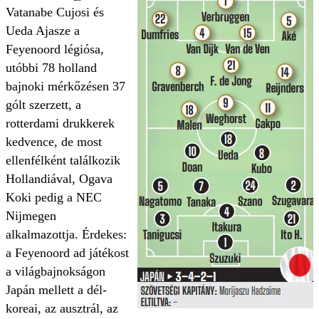
Vatanabe Cujosi és
Ueda Ajasze a
Feyenoord légiósa,
utóbbi 78 holland
bajnoki mérkőzésen 37
gólt szerzett, a
rotterdami drukkerek
kedvence, de most
ellenfélként találkozik
Hollandiával, Ogava
Koki pedig a NEC
Nijmegen
alkalmazottja. Érdekes:
a Feyenoord ad játékost
a világbajnokságon
Japán mellett a dél-
koreai, az ausztrál, az