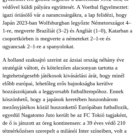
védővel küldi pályára együttesét. A Voetbal figyelmeztet:
igazi óriásölő vár a narancssárgákra, a lap felidézi, hogy
Japán 2023-ban Wolfsburgban legyőzte Németországot 4–
1-re, megverte Brazíliát (3–2) és Angliát (1–0), Katarban a
csoportkörben is megverte a németeket 2–1-re és
ugyancsak 2–1-re a spanyolokat.
A holland szaksajtó szerint az ázsiai ország néhány éve
stratégiát váltott, és kötelezően alacsonyan tartotta a
legtehetségesebb játékosok kivásárlási árát, hogy minél
előbb európai, lehetőleg erős bajnokságba kerülve
hozzászokjanak a leggyorsabb futballtempóhoz. Ennek
köszönhető, hogy a japánok keretében huszonhárom
mezőnyjátékos közül huszonkettő Európában futballozik,
egyedül Nagatomo Juto került be az FC Tokió tagjaként,
de ő is játszott az öreg kontinensen: a 39 éves védő 210
tétmérkőzésen szerepelt a milánói Inter színeiben, volt a