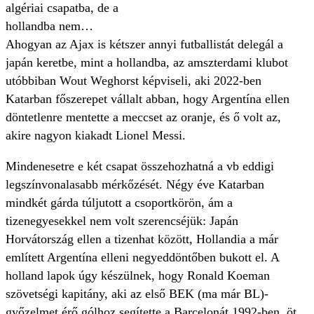
algériai csapatba, de a
hollandba nem…
Ahogyan az Ajax is kétszer annyi futballistát delegál a
japán keretbe, mint a hollandba, az amszterdami klubot
utóbbiban Wout Weghorst képviseli, aki 2022-ben
Katarban főszerepet vállalt abban, hogy Argentína ellen
döntetlenre mentette a meccset az oranje, és ő volt az,
akire nagyon kiakadt Lionel Messi.
Mindenesetre e két csapat összehozhatná a vb eddigi
legszínvonalasabb mérkőzését. Négy éve Katarban
mindkét gárda túljutott a csoportkörön, ám a
tizenegyesekkel nem volt szerencséjük: Japán
Horvátország ellen a tizenhat között, Hollandia a már
említett Argentína elleni negyeddöntőben bukott el. A
holland lapok úgy készülnek, hogy Ronald Koeman
szövetségi kapitány, aki az első BEK (ma már BL)-
győzelmet érő gólhoz segítette a Barcelonát 1992-ben, öt