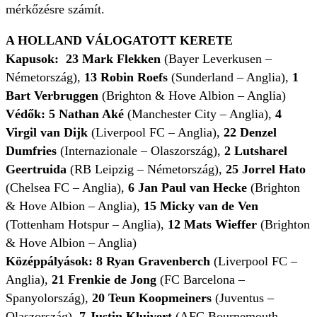
mérkőzésre számít.
A HOLLAND VÁLOGATOTT KERETE
Kapusok:
23 Mark Flekken
(Bayer Leverkusen –
Németország),
13 Robin Roefs
(Sunderland – Anglia),
1
Bart Verbruggen
(Brighton & Hove Albion – Anglia)
Védők:
5 Nathan Aké
(Manchester City – Anglia),
4
Virgil van Dijk
(Liverpool FC – Anglia),
22
Denzel
Dumfries
(Internazionale – Olaszország),
2 Lutsharel
Geertruida
(RB Leipzig – Németország),
25 Jorrel Hato
(Chelsea FC – Anglia),
6 Jan Paul van Hecke
(Brighton
& Hove Albion – Anglia),
15 Micky van de
Ven
(Tottenham Hotspur – Anglia),
12 Mats Wieffer
(Brighton
& Hove Albion – Anglia)
Középpályások:
8
Ryan Gravenberch
(Liverpool FC –
Anglia),
21
Frenkie de Jong
(FC Barcelona –
Spanyolország),
20
Teun Koopmeiners
(Juventus –
Olaszország),
7 Justin Kluivert
(AFC Bournemouth –