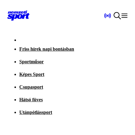
Friss hírek napi bontásban
Sportműsor
Képes Sport
Csupasport
Hátsó füves
Utánpótlássport