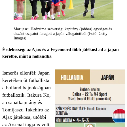
Morijaszu Hadzsime szövetségi kapitány (jobbra) egységes és
elszánt csapatot faragott a japán válogatottból (Fotó: Getty
Images)
Érdekesség: az Ajax és a Feye­noord több játékost ad a japán
keretbe, mint a hollandba
Ismerős ellenfél: Japán
keretében öt futballista
a holland bajnokságban
futballozik. Itakura Ko,
a csapatkapitány és
Tomijaszu Takehiro az
Ajax játékosa, utóbbi
az Arsenal tagja is volt,