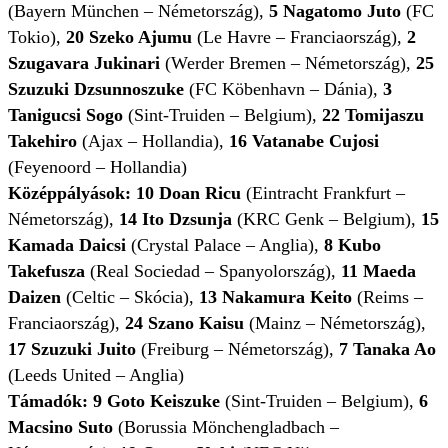
(Bayern München – Németország),
5
Nagatomo Juto
(FC
Tokio),
20
Szeko Ajumu
(Le Havre – Franciaország),
2
Szugavara Jukinari
(Werder Bremen – Németország),
25
Szuzuki Dzsunnoszuke
(FC Köbenhavn – Dánia),
3
Tanigucsi Sogo
(Sint-Truiden – Belgium),
22
Tomijaszu
Takehiro
(Ajax – Hollandia),
16
Vatanabe Cujosi
(Feyenoord – Hollandia)
Középpályások:
⁠
10
Doan Ricu
(Eintracht Frankfurt –
Németország),
​14 Ito Dzsunja
(KRC Genk – Belgium),
15
Kamada Daicsi
(Crystal Palace – Anglia),
8
Kubo
Takefusza
(Real Sociedad – Spanyolország),
11
Maeda
Daizen
(Celtic – Skócia),
13
Nakamura Keito
(Reims –
Franciaország),
24
Szano Kaisu
(Mainz – Németország),
17 Szuzuki Juito
(Freiburg – Németország),
7
Tanaka Ao
(Leeds United – Anglia)
Támadók: 9 Goto Keiszuke
(Sint-Truiden – Belgium),
6
Macsino Suto
(Borussia Mönchengladbach –