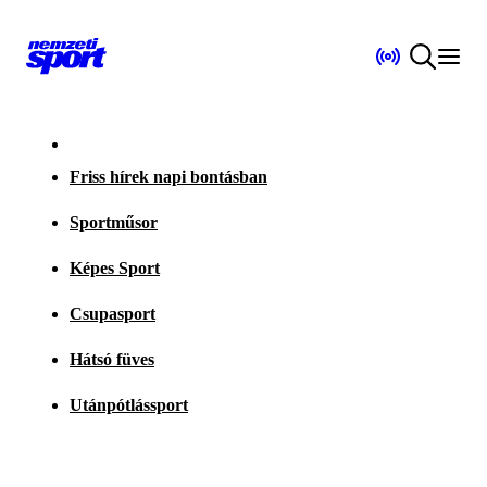
Friss hírek napi bontásban
Sportműsor
Képes Sport
Csupasport
Hátsó füves
Utánpótlássport