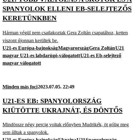
SPANYOLOK ELLENI EB-SELEJTEZŐS
KERETÜNKBEN
Hárman végül nem csatlakoztak Gera Zoltán csapatához, ketten
viszont újonnan kerültek be.
U21-es Európa-bajnokság
Magyarország
Gera Zoltán
U21
magyar U21-es labdarúgó-válogatott
U21-es Eb-selejtező
magyar válogatott
Minden más foci
2023.07.05. 22:49
U21-ES EB: SPANYOLORSZÁG
KIÜTÖTTE UKRAJNÁT, ÉS DÖNTŐS
Mindössze négy percig voltak előnyben Mudrikék, öt gólig meg
sem álltak a spanyolok.
U21-es Európa-bajnokság
Ukrajna
U21
Spanyolország