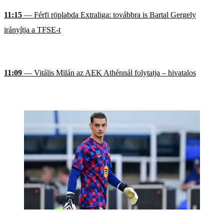
11:15
— Férfi röplabda Extraliga: továbbra is Bartal Gergely
irányítja a TFSE-t
11:09
— Vitális Milán az AEK Athénnál folytatja – hivatalos