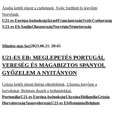
Anglia kettőt rúgott a cseheknek, Svájc fordított és legyőzte
Norvégiát.
U21-es Európa-bajnokság
Izrael
Franciaország
Svájc
Csehország
U21-es Eb
Anglia
Olaszország
Norvégia
Németország
Minden más foci
2023.06.21. 20:45
U21-ES EB: MEGLEPETÉS PORTUGÁL
VERESÉG ÉS MAGABIZTOS SPANYOL
GYŐZELEM A NYITÁNYON
Grúzia kettőt rúgott ibériai ellenfelének, Ukrajna legyőzte a
horvátokat, Belgium ikszelt a hollandokkal.
Portugália
U21-es Európa-bajnokság
Ukrajna
Hollandia
Grúzia
Horvátország
Spanyolország
U21-es Eb
Románia
Belgium