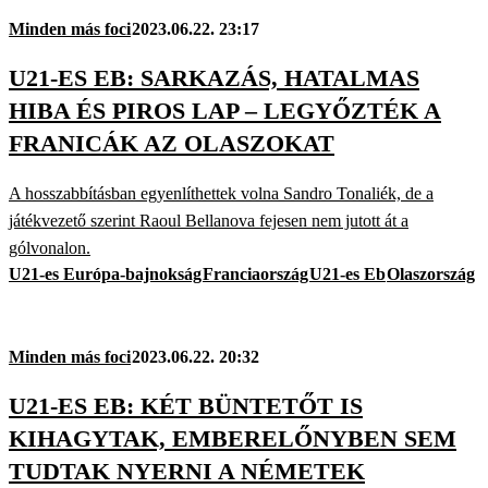
Minden más foci
2023.06.22. 23:17
U21-ES EB: SARKAZÁS, HATALMAS
HIBA ÉS PIROS LAP – LEGYŐZTÉK A
FRANICÁK AZ OLASZOKAT
A hosszabbításban egyenlíthettek volna Sandro Tonaliék, de a
játékvezető szerint Raoul Bellanova fejesen nem jutott át a
gólvonalon.
U21-es Európa-bajnokság
Franciaország
U21-es Eb
Olaszország
Minden más foci
2023.06.22. 20:32
U21-ES EB: KÉT BÜNTETŐT IS
KIHAGYTAK, EMBERELŐNYBEN SEM
TUDTAK NYERNI A NÉMETEK