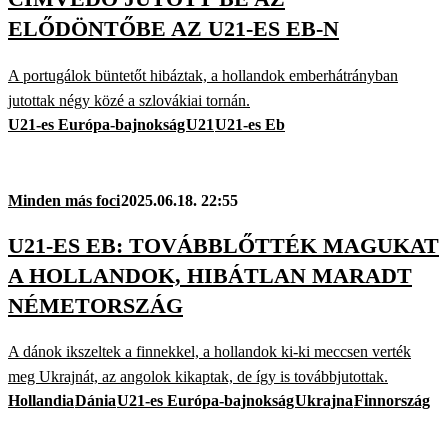
ELŐDÖNTŐBE AZ U21-ES EB-N
A portugálok büntetőt hibáztak, a hollandok emberhátrányban
jutottak négy közé a szlovákiai tornán.
U21-es Európa-bajnokság
U21
U21-es Eb
Minden más foci
2025.06.18. 22:55
U21-ES EB: TOVÁBBLŐTTÉK MAGUKAT
A HOLLANDOK, HIBÁTLAN MARADT
NÉMETORSZÁG
A dánok ikszeltek a finnekkel, a hollandok ki-ki meccsen verték
meg Ukrajnát, az angolok kikaptak, de így is továbbjutottak.
Hollandia
Dánia
U21-es Európa-bajnokság
Ukrajna
Finnország