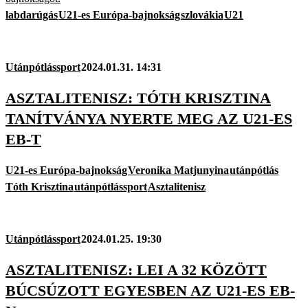
labdarúgás
U21-es Európa-bajnokság
szlovákia
U21
Utánpótlássport
2024.01.31. 14:31
ASZTALITENISZ: TÓTH KRISZTINA
TANÍTVÁNYA NYERTE MEG AZ U21-ES
EB-T
U21-es Európa-bajnokság
Veronika Matjunyina
utánpótlás
Tóth Krisztina
utánpótlássport
Asztalitenisz
Utánpótlássport
2024.01.25. 19:30
ASZTALITENISZ: LEI A 32 KÖZÖTT
BÚCSÚZOTT EGYESBEN AZ U21-ES EB-