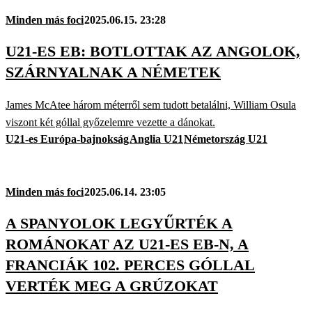
Minden más foci
2025.06.15. 23:28
U21-ES EB: BOTLOTTAK AZ ANGOLOK,
SZÁRNYALNAK A NÉMETEK
James McAtee három méterről sem tudott betalálni, William Osula
viszont két góllal győzelemre vezette a dánokat.
U21-es Európa-bajnokság
Anglia U21
Németország U21
Minden más foci
2025.06.14. 23:05
A SPANYOLOK LEGYŰRTÉK A
ROMÁNOKAT AZ U21-ES EB-N, A
FRANCIÁK 102. PERCES GÓLLAL
VERTÉK MEG A GRÚZOKAT