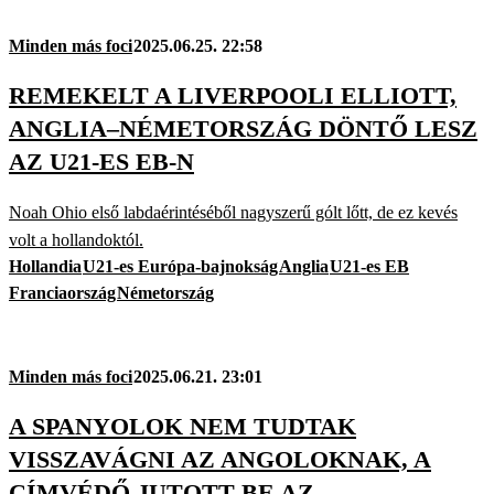
Minden más foci
2025.06.25. 22:58
REMEKELT A LIVERPOOLI ELLIOTT,
ANGLIA–NÉMETORSZÁG DÖNTŐ LESZ
AZ U21-ES EB-N
Noah Ohio első labdaérintéséből nagyszerű gólt lőtt, de ez kevés
volt a hollandoktól.
Hollandia
U21-es Európa-bajnokság
Anglia
U21-es EB
Franciaország
Németország
Minden más foci
2025.06.21. 23:01
A SPANYOLOK NEM TUDTAK
VISSZAVÁGNI AZ ANGOLOKNAK, A
CÍMVÉDŐ JUTOTT BE AZ