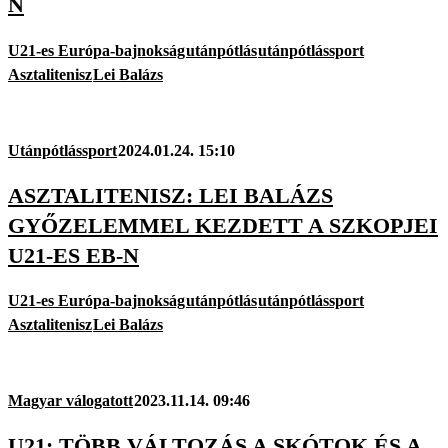
N
U21-es Európa-bajnokság
utánpótlás
utánpótlássport
Asztalitenisz
Lei Balázs
Utánpótlássport
2024.01.24. 15:10
ASZTALITENISZ: LEI BALÁZS
GYŐZELEMMEL KEZDETT A SZKOPJEI
U21-ES EB-N
U21-es Európa-bajnokság
utánpótlás
utánpótlássport
Asztalitenisz
Lei Balázs
Magyar válogatott
2023.11.14. 09:46
U21: TÖBB VÁLTOZÁS A SKÓTOK ÉS A