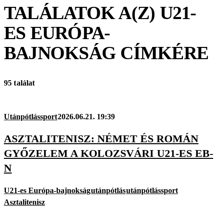
TALÁLATOK A(Z)
U21-
ES EURÓPA-
BAJNOKSÁG
CÍMKÉRE
95 találat
Utánpótlássport
2026.06.21. 19:39
ASZTALITENISZ: NÉMET ÉS ROMÁN
GYŐZELEM A KOLOZSVÁRI U21-ES EB-
N
U21-es Európa-bajnokság
utánpótlás
utánpótlássport
Asztalitenisz