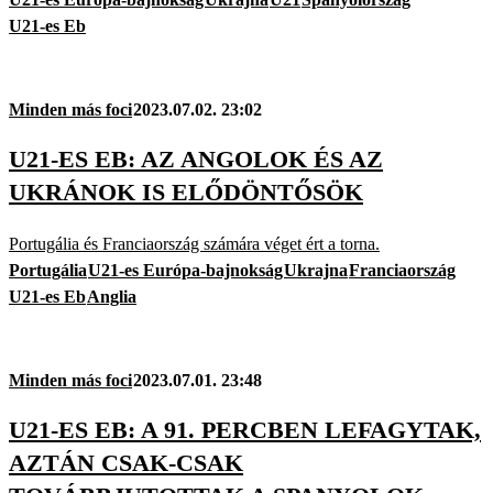
U21-es Eb
Minden más foci
2023.07.02. 23:02
U21-ES EB: AZ ANGOLOK ÉS AZ
UKRÁNOK IS ELŐDÖNTŐSÖK
Portugália és Franciaország számára véget ért a torna.
Portugália
U21-es Európa-bajnokság
Ukrajna
Franciaország
U21-es Eb
Anglia
Minden más foci
2023.07.01. 23:48
U21-ES EB: A 91. PERCBEN LEFAGYTAK,
AZTÁN CSAK-CSAK