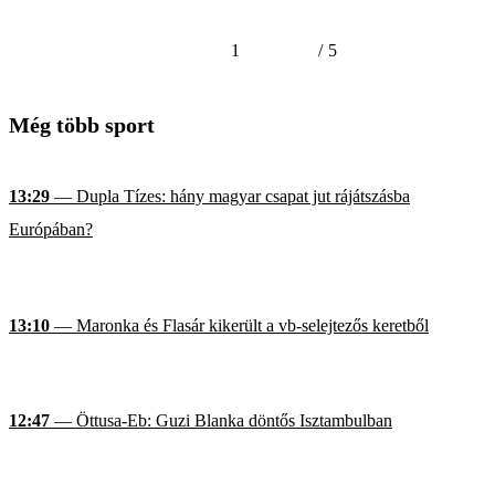
1
/
5
Még több sport
13:29
— Dupla Tízes: hány magyar csapat jut rájátszásba
Európában?
13:10
— Maronka és Flasár kikerült a vb-selejtezős keretből
12:47
— Öttusa-Eb: Guzi Blanka döntős Isztambulban