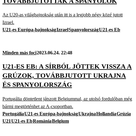
TOVÁBBJUTOTTAK A SPANYOLOK
Az U20-as világbajnokság után itt is a legjobb négy közé jutott
Izrael.
U21-es Európa-bajnokság
Izrael
Spanyolország
U21-es Eb
Minden más foci
2023.06.24. 22:48
U21-ES EB: A SÍRBÓL JÖTTEK VISSZA A
GRÚZOK, TOVÁBBJUTOTT UKRAJNA
ÉS SPANYOLORSZÁG
Portugália döntetlent játszott Belgiummal, az utolsó fordulóban még
bármi megtörténhet az A-csoportban.
Portugália
U21-es Európa-bajnokság
Ukrajna
Hollandia
Grúzia
U21
U21-es Eb
Románia
Belgium