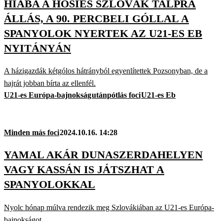
HIÁBA A HŐSIES SZLOVÁK TALPRA
ÁLLÁS, A 90. PERCBELI GÓLLAL A
SPANYOLOK NYERTEK AZ U21-ES EB
NYITÁNYÁN
A házigazdák kétgólos hátrányból egyenlítettek Pozsonyban, de a
hajrát jobban bírta az ellenfél.
U21-es Európa-bajnokság
utánpótlás foci
U21-es Eb
Minden más foci
2024.10.16. 14:28
YAMAL AKÁR DUNASZERDAHELYEN
VAGY KASSÁN IS JÁTSZHAT A
SPANYOLOKKAL
Nyolc hónap múlva rendezik meg Szlovákiában az U21-es Európa-
bajnokságot.