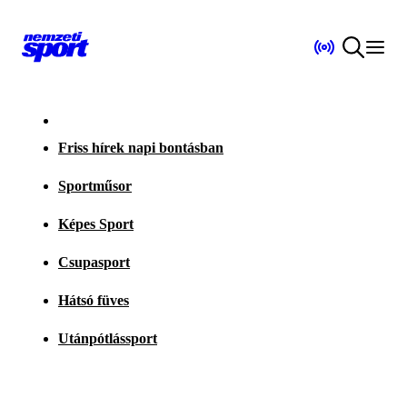
Friss hírek napi bontásban
Sportműsor
Képes Sport
Csupasport
Hátsó füves
Utánpótlássport