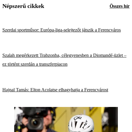
Népszerű cikkek
Összes hír
Szerdai sportműsor: Európa-liga-selejtezőt játszik a Ferencváros
Szalah megérkezett Trabzonba, célegyenesben a Diomandé-üzlet –
ez történt szerdán a transzferpiacon
Hajnal Tamás: Elton Acolatse elhagyhatja a Ferencvárost