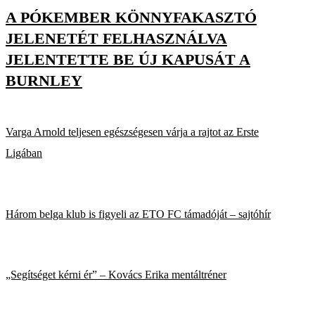
A PÓKEMBER KÖNNYFAKASZTÓ
JELENETÉT FELHASZNÁLVA
JELENTETTE BE ÚJ KAPUSÁT A
BURNLEY
Varga Arnold teljesen egészségesen várja a rajtot az Erste
Ligában
Három belga klub is figyeli az ETO FC támadóját – sajtóhír
„Segítséget kérni ér” – Kovács Erika mentáltréner