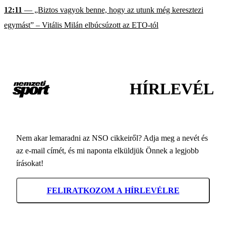
12:11
— „Biztos vagyok benne, hogy az utunk még keresztezi
egymást” – Vitális Milán elbúcsúzott az ETO-tól
HÍRLEVÉL
Nem akar lemaradni az NSO cikkeiről? Adja meg a nevét és
az e-mail címét, és mi naponta elküldjük Önnek a legjobb
írásokat!
FELIRATKOZOM A HÍRLEVÉLRE