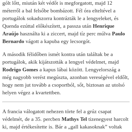
gólt lőtt, miután két védőt is megforgatott, majd 12
méterről a bal felsőbe bombázott. Fél óra elteltével a
portugálok sokadszorra kontrázták le a lengyeleket, és
Quenda ezúttal előkészített, a passza után
Henrique
Araújo
használta ki a ziccert, majd tíz perc múlva
Paulo
Bernardo
vágott a kapuba egy lecsorgót.
A második félidőben ismét kontra után találtak be a
portugálok, akik kijátszották a lengyel védelmet, majd
Rodrigo Gomes
a kapus lábai között. Lengyelország a
még nagyobb verést megúszta, azonban vereségével eldőlt,
hogy nem jut tovább a csoportból, sőt, biztosan az utolsó
helyen végez a kvartettben.
A francia válogatott nehezen törte fel a grúz csapat
védelmét, de a 35. percben
Mathys Tel
tizenegyest harcolt
ki, majd értékesítette is. Bár a „gall kakasoknak” voltak