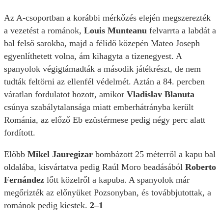
Az A-csoportban a korábbi mérkőzés elején megszerezték
a vezetést a románok,
Louis Munteanu
felvarrta a labdát a
bal felső sarokba, majd a félidő közepén Mateo Joseph
egyenlíthetett volna, ám kihagyta a tizenegyest. A
spanyolok végigtámadták a második játékrészt, de nem
tudták feltörni az ellenfél védelmét. Aztán a 84. percben
váratlan fordulatot hozott, amikor
Vladislav Blanuta
csúnya szabálytalansága miatt emberhátrányba került
Románia, az előző Eb ezüstérmese pedig négy perc alatt
fordított.
Előbb
Mikel Jauregizar
bombázott 25 méterről a kapu bal
oldalába, kisvártatva pedig Raúl Moro beadásából
Roberto
Fernández
lőtt közelről a kapuba. A spanyolok már
megőrizték az előnyüket Pozsonyban, és továbbjutottak, a
románok pedig kiestek.
2–1