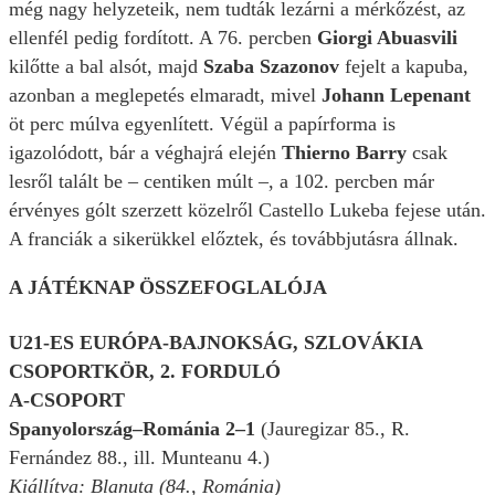
még nagy helyzeteik, nem tudták lezárni a mérkőzést, az
ellenfél pedig fordított. A 76. percben
Giorgi Abuasvili
kilőtte a bal alsót, majd
Szaba Szazonov
fejelt a kapuba,
azonban a meglepetés elmaradt, mivel
Johann Lepenant
öt perc múlva egyenlített. Végül a papírforma is
igazolódott, bár a véghajrá elején
Thierno Barry
csak
lesről talált be – centiken múlt –, a 102. percben már
érvényes gólt szerzett közelről Castello Lukeba fejese után.
A franciák a sikerükkel előztek, és továbbjutásra állnak.
A JÁTÉKNAP ÖSSZEFOGLALÓJA
U21-ES EURÓPA-BAJNOKSÁG, SZLOVÁKIA
CSOPORTKÖR, 2. FORDULÓ
A-CSOPORT
Spanyolország–Románia
2–1
(Jauregizar 85., R.
Fernández 88., ill. Munteanu 4.)
Kiállítva: Blanuta (84., Románia)