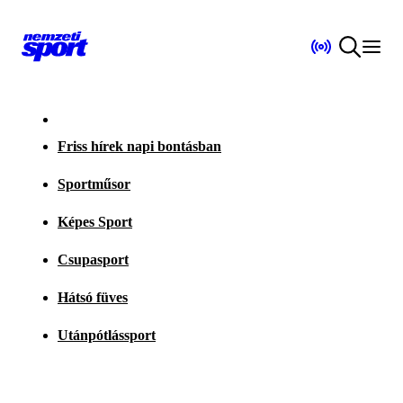
Friss hírek napi bontásban
Sportműsor
Képes Sport
Csupasport
Hátsó füves
Utánpótlássport