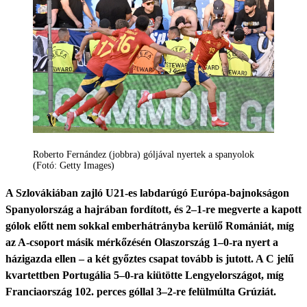
Roberto Fernández (jobbra) góljával nyertek a spanyolok
(Fotó: Getty Images)
A Szlovákiában zajló U21-es labdarúgó Európa-bajnokságon
Spanyolország a hajrában fordított, és 2–1-re megverte a kapott
gólok előtt nem sokkal emberhátrányba kerülő Romániát, míg
az A-csoport másik mérkőzésén Olaszország 1–0-ra nyert a
házigazda ellen – a két győztes csapat tovább is jutott. A C jelű
kvartettben Portugália 5–0-ra kiütötte Lengyelországot, míg
Franciaország 102. perces góllal 3–2-re felülmúlta Grúziát.