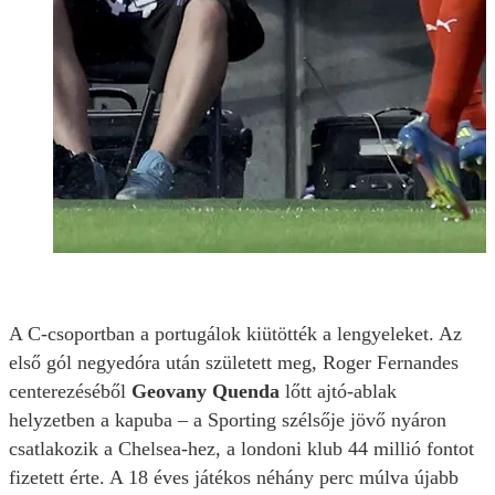
A C-csoportban a portugálok kiütötték a lengyeleket. Az
első gól negyedóra után született meg, Roger Fernandes
centerezéséből
Geovany Quenda
lőtt ajtó-ablak
helyzetben a kapuba – a Sporting szélsője jövő nyáron
csatlakozik a Chelsea-hez, a londoni klub 44 millió fontot
fizetett érte. A 18 éves játékos néhány perc múlva újabb