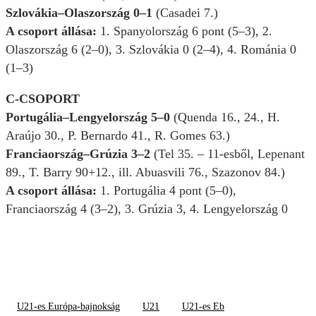
Szlovákia–Olaszország 0–1
(Casadei 7.)
A csoport állása:
1. Spanyolország 6 pont (5–3), 2.
Olaszország 6 (2–0), 3. Szlovákia 0 (2–4), 4. Románia 0
(1–3)
C-CSOPORT
Portugália–Lengyelország 5–0
(Quenda 16., 24., H.
Araújo 30., P. Bernardo 41., R. Gomes 63.)
Franciaország–Grúzia 3–2
(Tel 35. – 11-esből, Lepenant
89., T. Barry 90+12., ill. Abuasvili 76., Szazonov 84.)
A csoport állása:
1. Portugália 4 pont (5–0),
Franciaország 4 (3–2), 3. Grúzia 3, 4. Lengyelország 0
U21-es Európa-bajnokság
U21
U21-es Eb