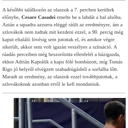
A későbbi találkozón az olaszok a 7. percben kerültek
előnybe,
Cesare Casadei
emelte be a labdát a bal alsóba.
Aztán a squadra azzurra eléggé ráült az eredményre, ám a
szlovákok nem tudtak mit kezdeni ezzel, a 90. percig még
kaput eltaláló lövésig sem jutottak el, és amikor végre
sikerült, akkor sem volt igazán veszélyes a szituáció. A
ráadás perceiben még beszorította ellenfelét a házigazda,
ekkor Adrián Kaprálik a kapu fölé bombázott, míg Tomás
Rigo jó helyről elvégzett szabadrúgásból a sorfalba lőtt.
Maradt az eredmény, az olaszok ezzel továbbjutottak, a
szlovákoknak azonban erről le kell mondaniuk.