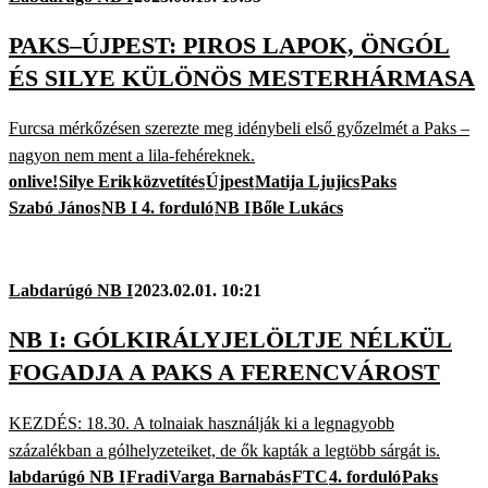
PAKS–ÚJPEST: PIROS LAPOK, ÖNGÓL
ÉS SILYE KÜLÖNÖS MESTERHÁRMASA
Furcsa mérkőzésen szerezte meg idénybeli első győzelmét a Paks –
nagyon nem ment a lila-fehéreknek.
onlive!
Silye Erik
közvetítés
Újpest
Matija Ljujics
Paks
Szabó János
NB I 4. forduló
NB I
Bőle Lukács
Labdarúgó NB I
2023.02.01. 10:21
NB I: GÓLKIRÁLYJELÖLTJE NÉLKÜL
FOGADJA A PAKS A FERENCVÁROST
KEZDÉS: 18.30. A tolnaiak használják ki a legnagyobb
százalékban a gólhelyzeteiket, de ők kapták a legtöbb sárgát is.
labdarúgó NB I
Fradi
Varga Barnabás
FTC
4. forduló
Paks