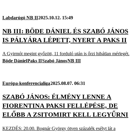
Labdarúgó NB II
2025.10.12. 15:49
NB III: BÖDE DÁNIEL ÉS SZABÓ JÁNOS
IS PÁLYÁRA LÉPETT, NYERT A PAKS II
A Gyirmót megint győzött, 11 forduló után is őrzi hibátlan mérlegét.
Böde Dániel
Paks II
Szabó János
NB III
Európa-konferencialiga
2025.08.07. 06:31
SZABÓ JÁNOS: ÉLMÉNY LENNE A
FIORENTINA PAKSI FELLÉPÉSE, DE
ELŐBB A ZSITOMIRT KELL LEGYŰRNI
KEZDÉS: 20.00. Bognár György ötven százalék esélyt lát a