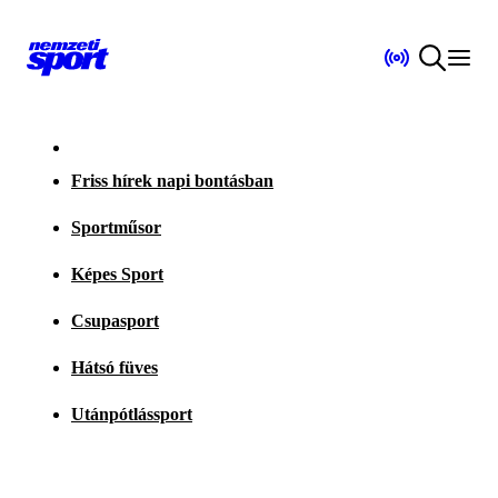
Friss hírek napi bontásban
Sportműsor
Képes Sport
Csupasport
Hátsó füves
Utánpótlássport