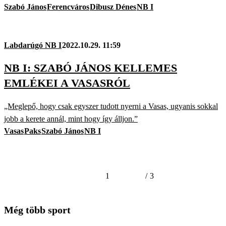
Szabó János
Ferencváros
Dibusz Dénes
NB I
Labdarúgó NB I
2022.10.29. 11:59
NB I: SZABÓ JÁNOS KELLEMES
EMLÉKEI A VASASRÓL
„Meglepő, hogy csak egyszer tudott nyerni a Vasas, ugyanis sokkal
jobb a kerete annál, mint hogy így álljon.”
Vasas
Paks
Szabó János
NB I
1
/
3
Még több sport