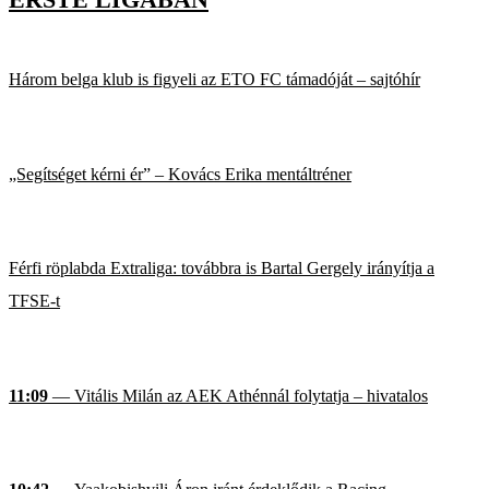
Három belga klub is figyeli az ETO FC támadóját – sajtóhír
„Segítséget kérni ér” – Kovács Erika mentáltréner
Férfi röplabda Extraliga: továbbra is Bartal Gergely irányítja a
TFSE-t
11:09
— Vitális Milán az AEK Athénnál folytatja – hivatalos