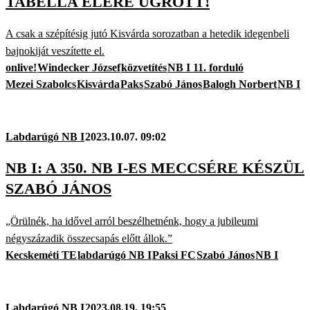
TABELLA ÉLÉRE UGROTT!
A csak a szépítésig jutó Kisvárda sorozatban a hetedik idegenbeli
bajnokiját veszítette el.
onlive!
Windecker József
közvetítés
NB I 11. forduló
Mezei Szabolcs
Kisvárda
Paks
Szabó János
Balogh Norbert
NB I
Labdarúgó NB I
2023.10.07. 09:02
NB I: A 350. NB I-ES MECCSÉRE KÉSZÜL
SZABÓ JÁNOS
„Örülnék, ha idővel arról beszélhetnénk, hogy a jubileumi
négyszázadik összecsapás előtt állok.”
Kecskeméti TE
labdarúgó NB I
Paksi FC
Szabó János
NB I
Labdarúgó NB I
2023.08.19. 19:55