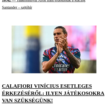
10:42
— Yaakobishvili Áron iránt érdeklődik a Racing
Santander – sajtóhír
CALAFIORI VINÍCIUS ESETLEGES
ÉRKEZÉSÉRŐL: ILYEN JÁTÉKOSOKRA
VAN SZÜKSÉGÜNK!