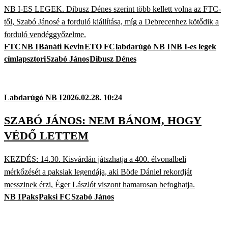
NB I-ES LEGEK. Dibusz Dénes szerint több kellett volna az FTC-
től, Szabó Jánosé a forduló kiállítása, míg a Debrecenhez kötődik a
forduló vendéggyőzelme.
FTC
NB I
Bánáti Kevin
ETO FC
labdarúgó NB I
NB I-es legek
címlapsztori
Szabó János
Dibusz Dénes
Labdarúgó NB I
2026.02.28. 10:24
SZABÓ JÁNOS: NEM BÁNOM, HOGY
VÉDŐ LETTEM
KEZDÉS: 14.30. Kisvárdán játszhatja a 400. élvonalbeli
mérkőzését a paksiak legendája, aki Böde Dániel rekordját
messzinek érzi, Éger Lászlót viszont hamarosan befoghatja.
NB I
Paks
Paksi FC
Szabó János