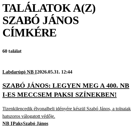
TALÁLATOK A(Z)
SZABÓ JÁNOS
CÍMKÉRE
60 találat
Labdarúgó NB I
2026.05.31. 12:44
SZABÓ JÁNOS: LEGYEN MEG A 400. NB
I-ES MECCSEM PAKSI SZÍNEKBEN!
Tizenkilencedik élvonalbeli idényére készül Szabó János, a tolnaiak
hatszoros válogatott védője.
NB I
Paks
Szabó János