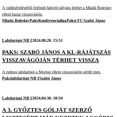
A vádlisérüléséből felépült hátvéd pályára léphet a Mladá Boleslav
elleni hazai visszavágón.
Mlada Boleslav
Paks
Konferencialiga
Paksi FC
Szabó János
Labdarúgó NB I
2024.08.20. 15:51
PAKS: SZABÓ JÁNOS A KL-RÁJÁTSZÁS
VISSZAVÁGÓJÁN TÉRHET VISSZA
A rutinos labdarúgó a Mornar elleni visszavágón sérült meg.
Paks
labdarúgó NB I
Szabó János
Labdarúgó NB I
2024.04.30. 10:34
A 3. GYŐZTES GÓLJÁT SZERZŐ