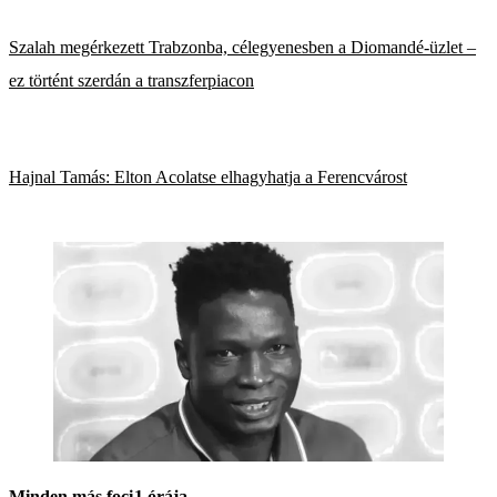
Szalah megérkezett Trabzonba, célegyenesben a Diomandé-üzlet –
ez történt szerdán a transzferpiacon
Hajnal Tamás: Elton Acolatse elhagyhatja a Ferencvárost
Minden más foci
1 órája