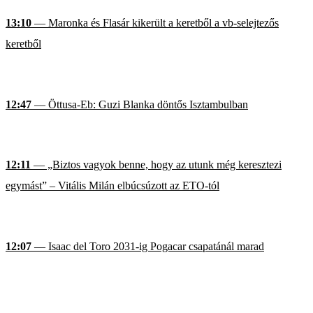
13:10
— Maronka és Flasár kikerült a keretből a vb-selejtezős
keretből
12:47
— Öttusa-Eb: Guzi Blanka döntős Isztambulban
12:11
— „Biztos vagyok benne, hogy az utunk még keresztezi
egymást” – Vitális Milán elbúcsúzott az ETO-tól
12:07
— Isaac del Toro 2031-ig Pogacar csapatánál marad