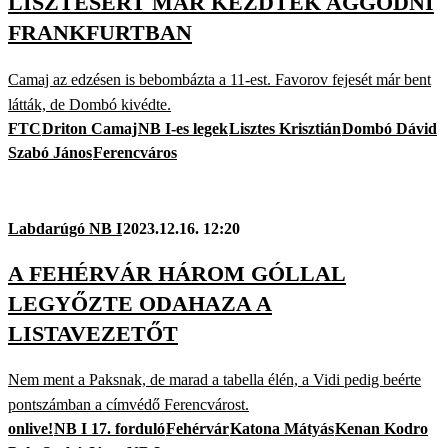
LISZTESÉRT MÁR KEZDTEK AGGÓDNI
FRANKFURTBAN
Camaj az edzésen is bebombázta a 11-est. Favorov fejesét már bent
látták, de Dombó kivédte.
FTC
Driton Camaj
NB I-es legek
Lisztes Krisztián
Dombó Dávid
Szabó János
Ferencváros
Labdarúgó NB I
2023.12.16. 12:20
A FEHÉRVÁR HÁROM GÓLLAL
LEGYŐZTE ODAHAZA A
LISTAVEZETŐT
Nem ment a Paksnak, de marad a tabella élén, a Vidi pedig beérte
pontszámban a címvédő Ferencvárost.
onlive!
NB I 17. forduló
Fehérvár
Katona Mátyás
Kenan Kodro