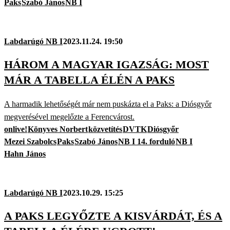
Paks
Szabó János
NB I
Labdarúgó NB I
2023.11.24. 19:50
HÁROM A MAGYAR IGAZSÁG: MOST
MÁR A TABELLA ÉLÉN A PAKS
A harmadik lehetőségét már nem puskázta el a Paks: a Diósgyőr
megverésével megelőzte a Ferencvárost.
onlive!
Könyves Norbert
közvetítés
DVTK
Diósgyőr
Mezei Szabolcs
Paks
Szabó János
NB I 14. forduló
NB I
Hahn János
Labdarúgó NB I
2023.10.29. 15:25
A PAKS LEGYŐZTE A KISVÁRDÁT, ÉS A