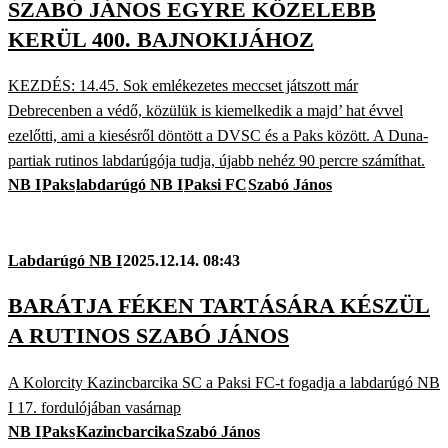
SZABÓ JÁNOS EGYRE KÖZELEBB
KERÜL 400. BAJNOKIJÁHOZ
KEZDÉS: 14.45. Sok emlékezetes meccset játszott már
Debrecenben a védő, közülük is kiemelkedik a majd’ hat évvel
ezelőtti, ami a kiesésről döntött a DVSC és a Paks között. A Duna-
partiak rutinos labdarúgója tudja, újabb nehéz 90 percre számíthat.
NB I
Paks
labdarúgó NB I
Paksi FC
Szabó János
Labdarúgó NB I
2025.12.14. 08:43
BARÁTJA FÉKEN TARTÁSÁRA KÉSZÜL
A RUTINOS SZABÓ JÁNOS
A Kolorcity Kazincbarcika SC a Paksi FC-t fogadja a labdarúgó NB
I 17. fordulójában vasárnap
NB I
Paks
Kazincbarcika
Szabó János