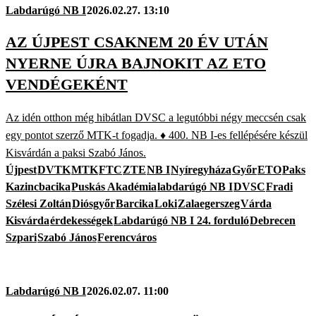
Labdarúgó NB I
2026.02.27. 13:10
AZ ÚJPEST CSAKNEM 20 ÉV UTÁN
NYERNE ÚJRA BAJNOKIT AZ ETO
VENDÉGEKÉNT
Az idén otthon még hibátlan DVSC a legutóbbi négy meccsén csak
egy pontot szerző MTK-t fogadja. ♦ 400. NB I-es fellépésére készül
Kisvárdán a paksi Szabó János.
Újpest
DVTK
MTK
FTC
ZTE
NB I
Nyíregyháza
Győr
ETO
Paks
Kazincbacika
Puskás Akadémia
labdarúgó NB I
DVSC
Fradi
Szélesi Zoltán
Diósgyőr
Barcika
Loki
Zalaegerszeg
Várda
Kisvárda
érdekességek
Labdarúgó NB I 24. forduló
Debrecen
Szpari
Szabó János
Ferencváros
Labdarúgó NB I
2026.02.07. 11:00