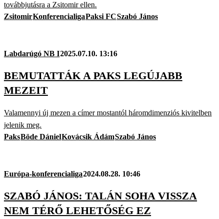
továbbjutásra a Zsitomir ellen.
Zsitomir
Konferencialiga
Paksi FC
Szabó János
Labdarúgó NB I
2025.07.10. 13:16
BEMUTATTÁK A PAKS LEGÚJABB
MEZEIT
Valamennyi új mezen a címer mostantól háromdimenziós kivitelben
jelenik meg.
Paks
Böde Dániel
Kovácsik Ádám
Szabó János
Európa-konferencialiga
2024.08.28. 10:46
SZABÓ JÁNOS: TALÁN SOHA VISSZA
NEM TÉRŐ LEHETŐSÉG EZ