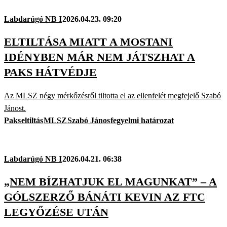
Labdarúgó NB I
2026.04.23. 09:20
ELTILTÁSA MIATT A MOSTANI
IDÉNYBEN MÁR NEM JÁTSZHAT A
PAKS HÁTVÉDJE
Az MLSZ négy mérkőzésről tiltotta el az ellenfelét megfejelő Szabó
Jánost.
Paks
eltiltás
MLSZ
Szabó János
fegyelmi határozat
Labdarúgó NB I
2026.04.21. 06:38
„NEM BÍZHATJUK EL MAGUNKAT” – A
GÓLSZERZŐ BÁNÁTI KEVIN AZ FTC
LEGYŐZÉSE UTÁN