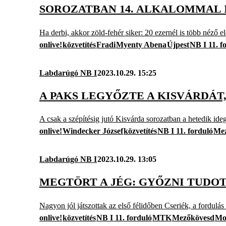
SOROZATBAN 14. ALKALOMMAL I
Ha derbi, akkor zöld-fehér siker: 20 ezernél is több néző 
onlive!
közvetítés
Fradi
Myenty Abena
Újpest
NB I 11. f
Labdarúgó NB I
2023.10.29. 15:25
A PAKS LEGYŐZTE A KISVÁRDÁT,
A csak a szépítésig jutó Kisvárda sorozatban a hetedik idege
onlive!
Windecker József
közvetítés
NB I 11. forduló
Mez
Labdarúgó NB I
2023.10.29. 13:05
MEGTÖRT A JÉG: GYŐZNI TUDO
Nagyon jól játszottak az első félidőben Cseriék, a fordul
onlive!
közvetítés
NB I 11. forduló
MTK
Mezőkövesd
Mo