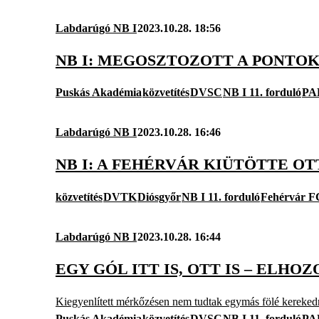
Labdarúgó NB I
2023.10.28. 18:56
NB I: MEGOSZTOZOTT A PONTOK
Puskás Akadémia
közvetítés
DVSC
NB I 11. forduló
PA
Labdarúgó NB I
2023.10.28. 16:46
NB I: A FEHÉRVÁR KIÜTÖTTE O
közvetítés
DVTK
Diósgyőr
NB I 11. forduló
Fehérvár F
Labdarúgó NB I
2023.10.28. 16:44
EGY GÓL ITT IS, OTT IS – ELH
Kiegyenlített mérkőzésen nem tudtak egymás fölé kerekedn
Puskás Akadémia
közvetítés
DVSC
NB I 11. forduló
PA