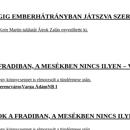
ÉGIG EMBERHÁTRÁNYBAN JÁTSZVA SZE
Kern Martin találatát Átrok Zalán egyenlítette ki.
RADIBAN, A MESÉKBEN NINCS ILYEN –
gy könnycseppet is elmorzsolt a tündérmese után.
erencváros
Varga Ádám
NB I
K A FRADIBAN, A MESÉKBEN NINCS IL
gy könnycseppet is elmorzsolt a tündérmese után.