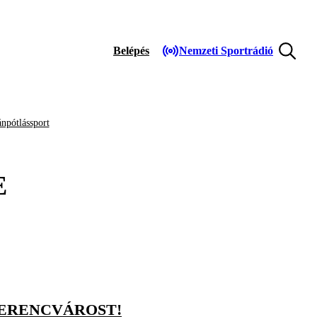
Belépés
Nemzeti Sportrádió
npótlássport
E
FERENCVÁROST!