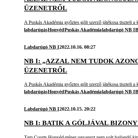
ÜZENETRŐL
A Puskás Akadémia győztes gólt szerző játékosa tiszteli a k
labdarúgás
Honvéd
Puskás Akadémia
labdarúgó NB I
B
Labdarúgó NB I
2022.10.16. 08:27
NB I: „AZZAL NEM TUDOK AZON
ÜZENETRŐL
A Puskás Akadémia győztes gólt szerző játékosa tiszteli a k
labdarúgás
Honvéd
Puskás Akadémia
labdarúgó NB I
B
Labdarúgó NB I
2022.10.15. 20:22
NB I: BATIK A GÓLJÁVAL BIZO
Tam Courts Honvéd-tréner ugyanezt nem volt hajlandó kimon