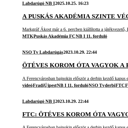
Labdarúgó NB I
2025.10.25. 16:23
A PUSKÁS AKADÉMIA SZINTE V
Markgráf Ákost már a 6. percben kiállította a játékvezető, 
MTK
Puskás Akadémia FC
NB I 11. forduló
NSO Tv Labdarúgás
2023.10.29. 22:44
ÖTÉVES KOROM ÓTA VAGYOK A F
A Ferencvárosban bajnokin először a derbin kezdő kapus e
videó
Fradi
Újpest
NB I 11. forduló
NSO Tv
derbi
FTC
F
Labdarúgó NB I
2023.10.29. 22:44
FTC: ÖTÉVES KOROM ÓTA VAGYO
A Ferencvárosban bajnokin először a derbin kezdő kapus e