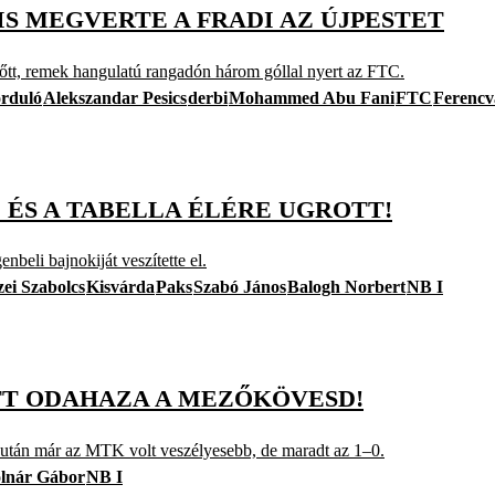
S MEGVERTE A FRADI AZ ÚJPESTET
előtt, remek hangulatú rangadón három góllal nyert az FTC.
orduló
Alekszandar Pesics
derbi
Mohammed Abu Fani
FTC
Ferencv
 ÉS A TABELLA ÉLÉRE UGROTT!
nbeli bajnokiját veszítette el.
ei Szabolcs
Kisvárda
Paks
Szabó János
Balogh Norbert
NB I
TT ODAHAZA A MEZŐKÖVESD!
ás után már az MTK volt veszélyesebb, de maradt az 1–0.
lnár Gábor
NB I