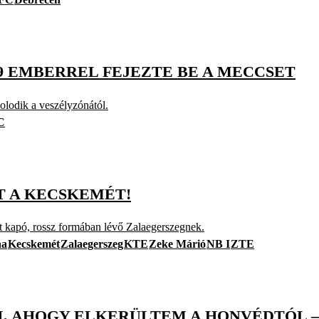
 9 EMBERREL FEJEZTE BE A MECCSET
olodik a veszélyzónától.
C
T A KECSKEMÉT!
lt kapó, rossz formában lévő Zalaegerszegnek.
na
Kecskemét
Zalaegerszeg
KTE
Zeke Márió
NB I
ZTE
, AHOGY ELKERÜLTEM A HONVÉDTÓL – 