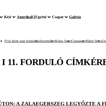
Kézi
Amerika
F1
Egyéni
Csapat
Galéria
Friss hírek napi bontásban
Sportműsor
Képes Sport
Csupasport
Hátsó füves
Utá
 I 11. FORDULÓ
CÍMKÉR
ÚTON: A ZALAEGERSZEG LEGYŐZTE A 