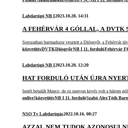
Labdarúgó NB I
2023.10.28. 14:31
A FEHÉRVÁR 4 GÓLLAL, A DVTK
Sorozatban harmadszor vesztett a Diósgyőr, a Fehérvár táv
közvetítés
DVTK
Diósgyőr
NB I 11. forduló
Fehérvár F
Labdarúgó NB I
2023.10.28. 12:20
HAT FORDULÓ UTÁN ÚJRA NYER
Ismét betalált Mance, de ez nagyon kevés volt a három gó
onlive!
közvetítés
NB I 11. forduló
Szabó Alex
Tóth Bar
NSO Tv Labdarúgás
2022.10.16. 08:27
AZZAL NEM TUDOK AZONOSULNI