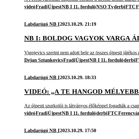
videó
Fradi
Újpest
NB I 11. forduló
NSO Tv
derbi
FTC
F
Labdarúgó NB I
2023.10.29. 21:19
NB I: BOLDOG VAGYOK VARGA ÁD
Vignjevics szerint nem adott bele az összes újpesti játéko
Dejan Sztankovics
Fradi
Újpest
NB I 11. forduló
derbi
F
Labdarúgó NB I
2023.10.29. 18:33
VIDEÓ: „A TE HANGOD MÉLYEBB
Az újpesti szurkolói is látványos élőképpel fogadták a csap
videó
Fradi
Újpest
NB I 11. forduló
derbi
FTC
Ferencvá
Labdarúgó NB I
2023.10.29. 17:50