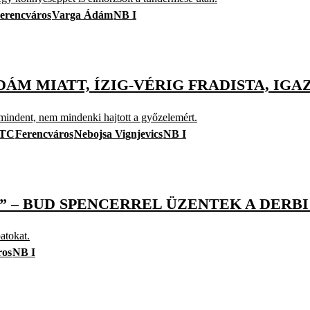
erencváros
Varga Ádám
NB I
ÁM MIATT, ÍZIG-VÉRIG FRADISTA, IGA
s mindent, nem mindenki hajtott a győzelemért.
TC
Ferencváros
Nebojsa Vignjevics
NB I
” – BUD SPENCERREL ÜZENTEK A DERBI
atokat.
ros
NB I