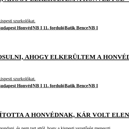
ispesti szurkolókat.
udapest Honvéd
NB I 11. forduló
Batik Bence
NB I
OSULNI, AHOGY ELKERÜLTEM A HONVÉD
ispesti szurkolókat.
udapest Honvéd
NB I 11. forduló
Batik Bence
NB I
NYÍTOTTA A HONVÉDNAK, KÁR VOLT ELE
dani, és nem tart attól, hogy a kispesti vezetőség meneszti.