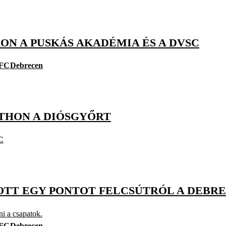
ON A PUSKÁS AKADÉMIA ÉS A DVSC
FC
Debrecen
TTHON A DIÓSGYŐRT
C
OZOTT EGY PONTOT FELCSÚTRÓL A DEBR
i a csapatok.
FC
Debrecen