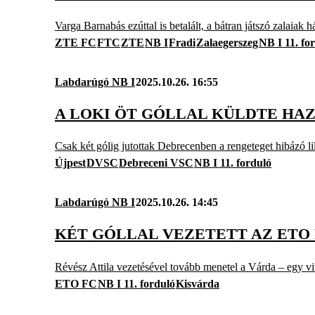
Varga Barnabás ezúttal is betalált, a bátran játszó zalaiak 
ZTE FC
FTC
ZTE
NB I
Fradi
Zalaegerszeg
NB I 11. fo
Labdarúgó NB I
2025.10.26. 16:55
A LOKI ÖT GÓLLAL KÜLDTE HA
Csak két gólig jutottak Debrecenben a rengeteget hibázó l
Újpest
DVSC
Debreceni VSC
NB I 11. forduló
Labdarúgó NB I
2025.10.26. 14:45
KÉT GÓLLAL VEZETETT AZ ETO 
Révész Attila vezetésével tovább menetel a Várda – egy vit
ETO FC
NB I 11. forduló
Kisvárda