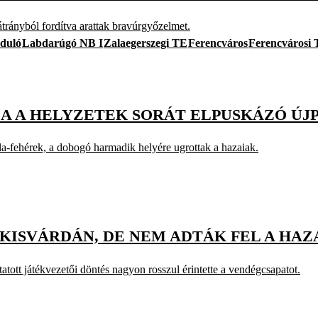
hátrányból fordítva arattak bravúrgyőzelmet.
rduló
Labdarúgó NB I
Zalaegerszegi TE
Ferencváros
Ferencvárosi
ZA A HELYZETEK SORÁT ELPUSKÁZÓ ÚJ
ila-fehérek, a dobogó harmadik helyére ugrottak a hazaiak.
KISVÁRDÁN, DE NEM ADTÁK FEL A HAZ
atott játékvezetői döntés nagyon rosszul érintette a vendégcsapatot.