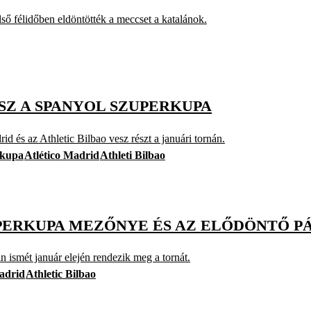
lső félidőben eldöntötték a meccset a katalánok.
ESZ A SPANYOL SZUPERKUPA
d és az Athletic Bilbao vesz részt a januári tornán.
rkupa
Atlético Madrid
Athleti Bilbao
UPERKUPA MEZŐNYE ÉS AZ ELŐDÖNTŐ P
n ismét január elején rendezik meg a tornát.
adrid
Athletic Bilbao