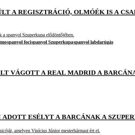
LT A REGISZTRÁCIÓ, OLMÓÉK IS A CSA
ik a spanyol Szuperkupa elődöntőjében.
lmo
spanyol foci
spanyol Szuperkupa
spanyol labdarúgás
ÓLT VÁGOTT A REAL MADRID A BARCÁN
M ADOTT ESÉLYT A BARCÁNAK A SZUPE
icóját, amelyen Vinícius Júnior mesterhármast ért el.