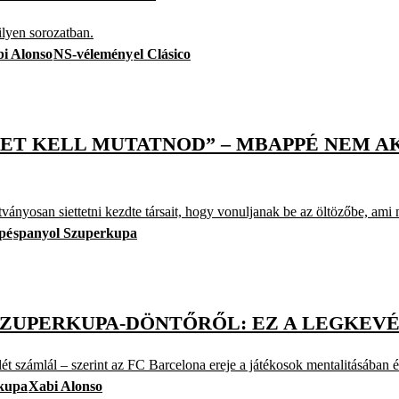
yen sorozatban.
i Alonso
NS-vélemény
el Clásico
TET KELL MUTATNOD” – MBAPPÉ NEM A
ányosan siettetni kezdte társait, hogy vonuljanak be az öltözőbe, ami n
pé
spanyol Szuperkupa
 SZUPERKUPA-DÖNTŐRŐL: EZ A LEGKEV
t számlál – szerint az FC Barcelona ereje a játékosok mentalitásában és
rkupa
Xabi Alonso