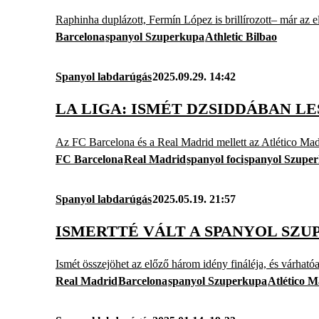
Raphinha duplázott, Fermín López is brillírozott– már az e
Barcelona
spanyol Szuperkupa
Athletic Bilbao
Spanyol labdarúgás
2025.09.29. 14:42
LA LIGA: ISMÉT DZSIDDÁBAN L
Az FC Barcelona és a Real Madrid mellett az Atlético Madri
FC Barcelona
Real Madrid
spanyol foci
spanyol Szupe
Spanyol labdarúgás
2025.05.19. 21:57
ISMERTTÉ VÁLT A SPANYOL SZ
Ismét összejöhet az előző három idény fináléja, és várhatóa
Real Madrid
Barcelona
spanyol Szuperkupa
Atlético M