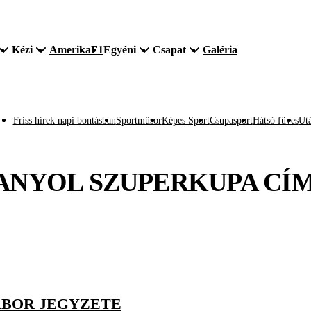
Kézi
Amerika
F1
Egyéni
Csapat
Galéria
Friss hírek napi bontásban
Sportműsor
Képes Sport
Csupasport
Hátsó füves
Utá
ANYOL SZUPERKUPA
CÍ
ÁBOR JEGYZETE