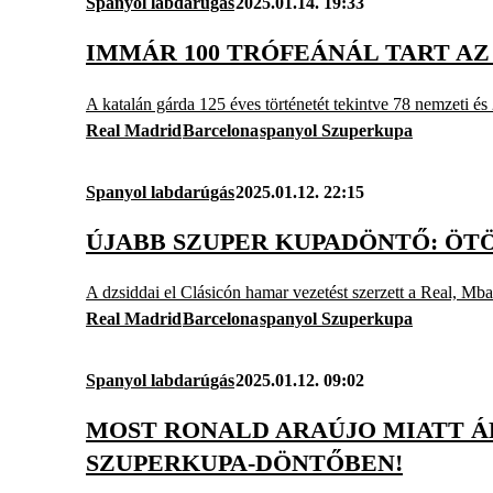
Spanyol labdarúgás
2025.01.14. 19:33
IMMÁR 100 TRÓFEÁNÁL TART A
A katalán gárda 125 éves történetét tekintve 78 nemzeti é
Real Madrid
Barcelona
spanyol Szuperkupa
Spanyol labdarúgás
2025.01.12. 22:15
ÚJABB SZUPER KUPADÖNTŐ: ÖTÖS
A dzsiddai el Clásicón hamar vezetést szerzett a Real, Mba
Real Madrid
Barcelona
spanyol Szuperkupa
Spanyol labdarúgás
2025.01.12. 09:02
MOST RONALD ARAÚJO MIATT ÁL
SZUPERKUPA-DÖNTŐBEN!