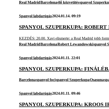
Real Madrid
Barcelona
élő közvetítés
spanyol Szuperk
Spanyol labdarúgás
2024.01.14. 09:19
SPANYOL SZUPERKUPA: ROBER
KEZDÉS: 20.00. Xavi elismerte: a Real Madrid jobb formába
Real Madrid
Barcelona
Robert Lewandowski
spanyol 
Spanyol labdarúgás
2024.01.11. 22:01
SPANYOL SZUPERKUPA: FINÁLÉB
Barcelona
spanyol foci
spanyol Szuperkupa
Osasuna
sp
Spanyol labdarúgás
2024.01.11. 09:46
SPANYOL SZUPERKUPA: KROOS 