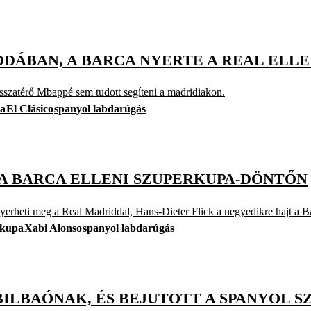
IDDÁBAN, A BARCA NYERTE A REAL ELL
visszatérő Mbappé sem tudott segíteni a madridiakon.
pa
El Clásico
spanyol labdarúgás
 A BARCA ELLENI SZUPERKUPA-DÖNTŐN
erheti meg a Real Madriddal, Hans-Dieter Flick a negyedikre hajt a B
rkupa
Xabi Alonso
spanyol labdarúgás
BILBAÓNAK, ÉS BEJUTOTT A SPANYOL 