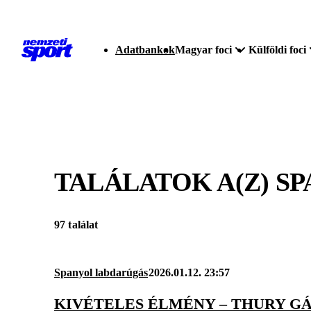
Adatbankok
Magyar foci
Külföldi foci
TALÁLATOK A(Z)
SP
97 találat
Spanyol labdarúgás
2026.01.12. 23:57
KIVÉTELES ÉLMÉNY – THURY G