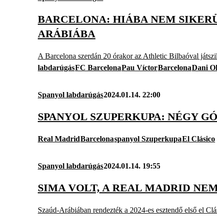
BARCELONA: HIÁBA NEM SIKERÜ
ARÁBIÁBA
A Barcelona szerdán 20 órakor az Athletic Bilbaóval játsz
labdarúgás
FC Barcelona
Pau Víctor
Barcelona
Dani O
Spanyol labdarúgás
2024.01.14. 22:00
SPANYOL SZUPERKUPA: NÉGY G
Real Madrid
Barcelona
spanyol Szuperkupa
El Clásico
Spanyol labdarúgás
2024.01.14. 19:55
SIMA VOLT, A REAL MADRID NE
Szaúd-Arábiában rendezték a 2024-es esztendő első el Clás