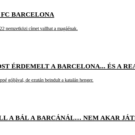
Z FC BARCELONA
s 22 nemzetközi címet vallhat a magáénak.
T ÉRDEMELT A BARCELONA... ÉS A REA
ppé góljával, de ezután beindult a katalán henger.
L A BÁL A BARCÁNÁL… NEM AKAR JÁT