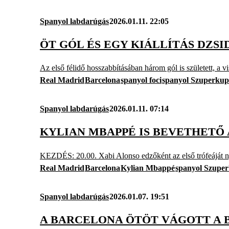
Spanyol labdarúgás
2026.01.11. 22:05
ÖT GÓL ÉS EGY KIÁLLÍTÁS DZS
Az első félidő hosszabbításában három gól is született, a 
Real Madrid
Barcelona
spanyol foci
spanyol Szuperku
Spanyol labdarúgás
2026.01.11. 07:14
KYLIAN MBAPPÉ IS BEVETHETŐ
KEZDÉS: 20.00. Xabi Alonso edzőként az első trófeáját ny
Real Madrid
Barcelona
Kylian Mbappé
spanyol Szupe
Spanyol labdarúgás
2026.01.07. 19:51
A BARCELONA ÖTÖT VÁGOTT A 