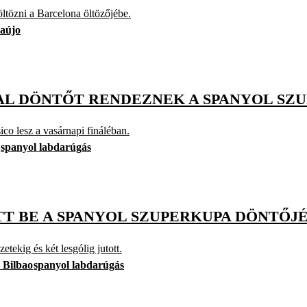
tözni a Barcelona öltözőjébe.
aújo
AL DÖNTŐT RENDEZNEK A SPANYOL SZ
ico lesz a vasárnapi fináléban.
spanyol labdarúgás
TT BE A SPANYOL SZUPERKUPA DÖNTŐJ
tekig és két lesgólig jutott.
c Bilbao
spanyol labdarúgás