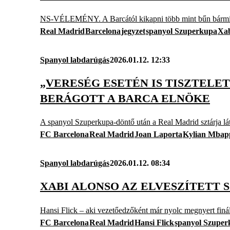
NS-VÉLEMÉNY. A Barcától kikapni több mint bűn bármil
Real Madrid
Barcelona
jegyzet
spanyol Szuperkupa
Xab
Spanyol labdarúgás
2026.01.12. 12:33
„VERESÉG ESETÉN IS TISZTELE
BERÁGOTT A BARCA ELNÖKE
A spanyol Szuperkupa-döntő után a Real Madrid sztárja látv
FC Barcelona
Real Madrid
Joan Laporta
Kylian Mbap
Spanyol labdarúgás
2026.01.12. 08:34
XABI ALONSO AZ ELVESZÍTETT
Hansi Flick – aki vezetőedzőként már nyolc megnyert finálé
FC Barcelona
Real Madrid
Hansi Flick
spanyol Szupe