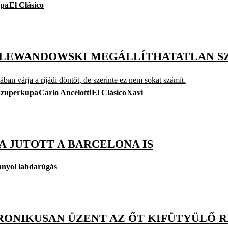
upa
El Clásico
T LEWANDOWSKI MEGÁLLÍTHATATLAN S
n várja a rijádi döntőt, de szerinte ez nem sokat számít.
Szuperkupa
Carlo Ancelotti
El Clásico
Xavi
A JUTOTT A BARCELONA IS
anyol labdarúgás
IRONIKUSAN ÜZENT AZ ŐT KIFÜTYÜLŐ 