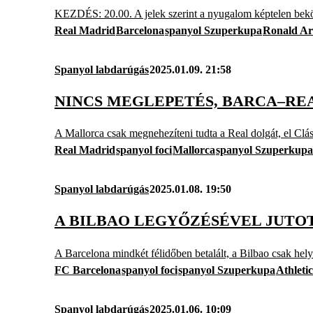
KEZDÉS: 20.00. A jelek szerint a nyugalom képtelen beköl
Real Madrid
Barcelona
spanyol Szuperkupa
Ronald Ar
Spanyol labdarúgás
2025.01.09. 21:58
NINCS MEGLEPETÉS, BARCA–RE
A Mallorca csak megnehezíteni tudta a Real dolgát, el Clás
Real Madrid
spanyol foci
Mallorca
spanyol Szuperkupa
Spanyol labdarúgás
2025.01.08. 19:50
A BILBAO LEGYŐZÉSÉVEL JUTO
A Barcelona mindkét félidőben betalált, a Bilbao csak helyze
FC Barcelona
spanyol foci
spanyol Szuperkupa
Athleti
Spanyol labdarúgás
2025.01.06. 10:09