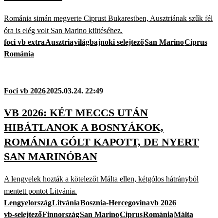
Románia simán megverte Ciprust Bukarestben, Ausztriának szűk fél
óra is elég volt San Marino kiütéséhez.
foci vb extra
Ausztria
világbajnoki selejtező
San Marino
Ciprus
Románia
Foci vb 2026
2025.03.24. 22:49
VB 2026: KÉT MECCS UTÁN
HIBÁTLANOK A BOSNYÁKOK,
ROMÁNIA GÓLT KAPOTT, DE NYERT
SAN MARINÓBAN
A lengyelek hozták a kötelezőt Málta ellen, kétgólos hátrányból
mentett pontot Litvánia.
Lengyelország
Litvánia
Bosznia-Hercegovina
vb 2026
vb-selejtező
Finnország
San Marino
Ciprus
Románia
Málta