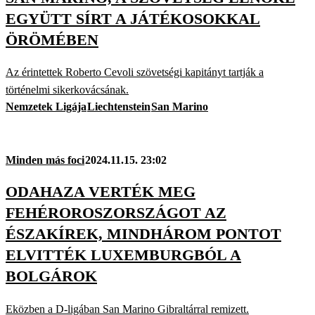
EGYÜTT SÍRT A JÁTÉKOSOKKAL
ÖRÖMÉBEN
Az érintettek Roberto Cevoli szövetségi kapitányt tartják a
történelmi sikerkovácsának.
Nemzetek Ligája
Liechtenstein
San Marino
Minden más foci
2024.11.15. 23:02
ODAHAZA VERTÉK MEG
FEHÉROROSZORSZÁGOT AZ
ÉSZAKÍREK, MINDHÁROM PONTOT
ELVITTÉK LUXEMBURGBÓL A
BOLGÁROK
Eközben a D-ligában San Marino Gibraltárral remizett.