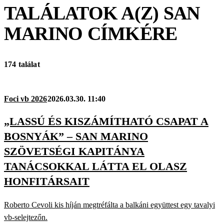
TALÁLATOK A(Z)
SAN
MARINO
CÍMKÉRE
174 találat
Foci vb 2026
2026.03.30. 11:40
„LASSÚ ÉS KISZÁMÍTHATÓ CSAPAT A
BOSNYÁK” – SAN MARINO
SZÖVETSÉGI KAPITÁNYA
TANÁCSOKKAL LÁTTA EL OLASZ
HONFITÁRSAIT
Roberto Cevoli kis híján megtréfálta a balkáni együttest egy tavalyi
vb-selejtezőn.