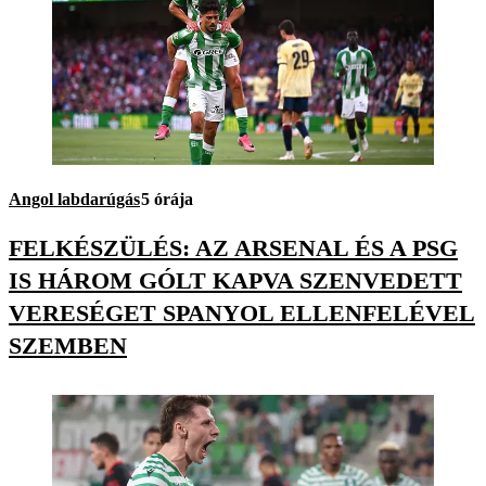
Angol labdarúgás
5 órája
FELKÉSZÜLÉS: AZ ARSENAL ÉS A PSG
IS HÁROM GÓLT KAPVA SZENVEDETT
VERESÉGET SPANYOL ELLENFELÉVEL
SZEMBEN