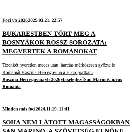
Foci vb 2026
2025.03.21. 22:57
BUKARESTBEN TÖRT MEG A
BOSNYÁKOK ROSSZ SOROZATA:
MEGVERTÉK A ROMÁNOKAT
Tizenkét nyeretlen meccs után, harcias mérkőzésen győzte le
Romániát Bosznia-Hercegovina a H-csoportban.
Bosznia-Hercegovina
vb 2026
vb-selejtező
San Marino
Ciprus
Románia
Minden más foci
2024.11.19. 11:41
SOHA NEM LÁTOTT MAGASSÁGOKBAN
SAN MARINO, A SZÖVETSÉG ELNÖKE