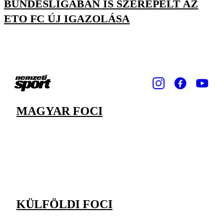
BUNDESLIGÁBAN IS SZEREPELT AZ
ETO FC ÚJ IGAZOLÁSA
MAGYAR FOCI
KÜLFÖLDI FOCI