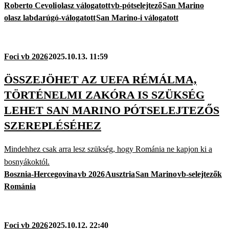
Roberto Cevoli
olasz válogatott
vb-pótselejtező
San Marino
olasz labdarúgó-válogatott
San Marino-i válogatott
Foci vb 2026
2025.10.13. 11:59
ÖSSZEJÖHET AZ UEFA RÉMÁLMA,
TÖRTÉNELMI ZAKÓRA IS SZÜKSÉG
LEHET SAN MARINO PÓTSELEJTEZŐS
SZEREPLÉSÉHEZ
Mindehhez csak arra lesz szükség, hogy Románia ne kapjon ki a
bosnyákoktól.
Bosznia-Hercegovina
vb 2026
Ausztria
San Marino
vb-selejtezők
Románia
Foci vb 2026
2025.10.12. 22:40