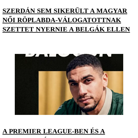
SZERDÁN SEM SIKERÜLT A MAGYAR
NŐI RÖPLABDA-VÁLOGATOTTNAK
SZETTET NYERNIE A BELGÁK ELLEN
A PREMIER LEAGUE-BEN ÉS A