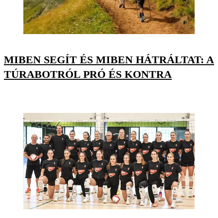
MIBEN SEGÍT ÉS MIBEN HÁTRÁLTAT: A
TÚRABOTRÓL PRÓ ÉS KONTRA