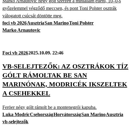
Marko Arnautovic négy gólt szerzett a miniállam elleni, 10–0-s
győzelemmel végződő meccsen, és pont Toni Polster osztrák
válogatott csúcsát döntötte meg.
foci vb 2026
Ausztria
San Marino
Toni Polster
Marko Arnautovic
Foci vb 2026
2025.10.09. 22:46
VB-SELEJTEZŐK: AZ OSZTRÁKOK TÍZ
GÓLT RÁMOLTAK BE SAN
MARINÓNAK, MODRICÉK IKSZELTEK
A CSEHEKKEL
Feröer négy gólt rámolt be a montenegrói kapuba.
Luka Modric
Csehország
Horvátország
San Marino
Ausztria
vb-selejtezők