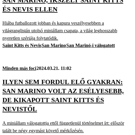
SAN MARINO, IKSZELT SAINT KITTS
ÉS NEVIS ELLEN
Hiába futballozott jobban és kapura veszélyesebben a
világranglistán utolsó miniállam csapata, a világ leghosszabb
nyeretlen szériája folytatódik.
Saint Kitts és Nevis
San Marino
San Marinó-i válogatott
Minden más foci
2024.03.21. 11:02
ILYEN SEM FORDUL ELŐ GYAKRAN:
SAN MARINO VOLT AZ ESÉLYESEBB,
DE KIKAPOTT SAINT KITTS ÉS
NEVISTŐL
A miniállam válogatottja ettől függetlenül történelmet írt: először
talált be négy egymást követő mérkőzésén.