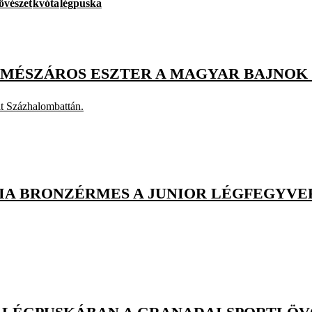
övészet
kvóta
légpuska
S MÉSZÁROS ESZTER A MAGYAR BAJNO
lt Százhalombattán.
IA BRONZÉRMES A JUNIOR LÉGFEGYVE