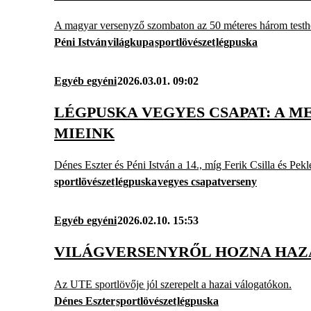
A magyar versenyző szombaton az 50 méteres három testh
Péni István
világkupa
sportlövészet
légpuska
Egyéb egyéni
2026.03.01. 09:02
LÉGPUSKA VEGYES CSAPAT: A M
MIEINK
Dénes Eszter és Péni István a 14., míg Ferik Csilla és Pekl
sportlövészet
légpuska
vegyes csapatverseny
Egyéb egyéni
2026.02.10. 15:53
VILÁGVERSENYRŐL HOZNA HAZA
Az UTE sportlövője jól szerepelt a hazai válogatókon.
Dénes Eszter
sportlövészet
légpuska