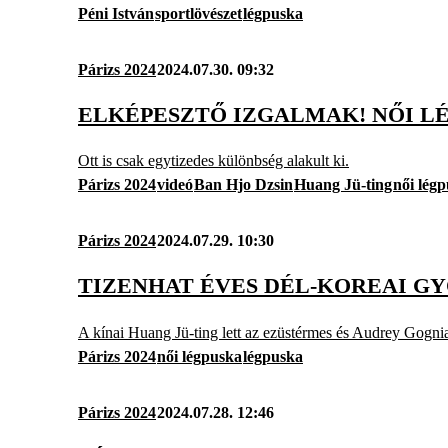
Péni István
sportlövészet
légpuska
Párizs 2024
2024.07.30. 09:32
ELKÉPESZTŐ IZGALMAK! NŐI L
Ott is csak egytizedes különbség alakult ki.
Párizs 2024
videó
Ban Hjo Dzsin
Huang Jü-ting
női lég
Párizs 2024
2024.07.29. 10:30
TIZENHAT ÉVES DÉL-KOREAI G
A kínai Huang Jü-ting lett az ezüstérmes és Audrey Gogni
Párizs 2024
női légpuska
légpuska
Párizs 2024
2024.07.28. 12:46