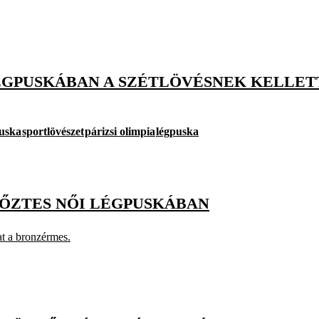
ÉGPUSKÁBAN A SZÉTLÖVÉSNEK KELLETT
puska
sportlövészet
párizsi olimpia
légpuska
YŐZTES NŐI LÉGPUSKÁBAN
at a bronzérmes.