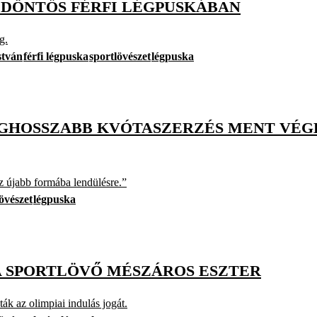
R DÖNTŐS FÉRFI LÉGPUSKÁBAN
g.
stván
férfi légpuska
sportlövészet
légpuska
GHOSSZABB KVÓTASZERZÉS MENT VÉGB
az újabb formába lendülésre.”
övészet
légpuska
 A SPORTLÖVŐ MÉSZÁROS ESZTER
ák az olimpiai indulás jogát.