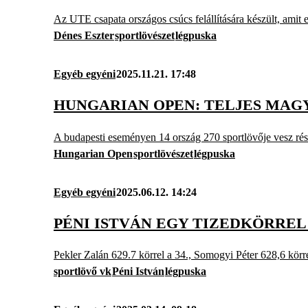
Az UTE csapata országos csúcs felállítására készült, amit el
Dénes Eszter
sportlövészet
légpuska
Egyéb egyéni
2025.11.21. 17:48
HUNGARIAN OPEN: TELJES MAG
A budapesti eseményen 14 ország 270 sportlövője vesz rés
Hungarian Open
sportlövészet
légpuska
Egyéb egyéni
2025.06.12. 14:24
PÉNI ISTVÁN EGY TIZEDKÖRREL
Pekler Zalán 629.7 körrel a 34., Somogyi Péter 628,6 körre
sportlövő vk
Péni István
légpuska