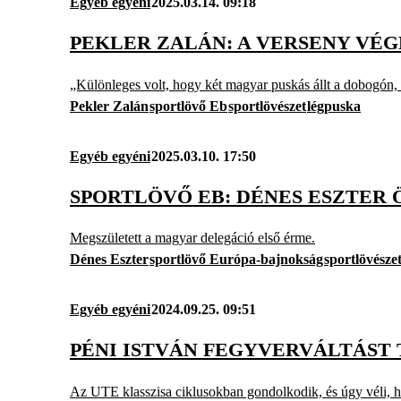
Egyéb egyéni
2025.03.14. 09:18
PEKLER ZALÁN: A VERSENY VÉ
„Különleges volt, hogy két magyar puskás állt a dobogón, 
Pekler Zalán
sportlövő Eb
sportlövészet
légpuska
Egyéb egyéni
2025.03.10. 17:50
SPORTLÖVŐ EB: DÉNES ESZTER 
Megszületett a magyar delegáció első érme.
Dénes Eszter
sportlövő Európa-bajnokság
sportlövésze
Egyéb egyéni
2024.09.25. 09:51
PÉNI ISTVÁN FEGYVERVÁLTÁST
Az UTE klasszisa ciklusokban gondolkodik, és úgy véli, h