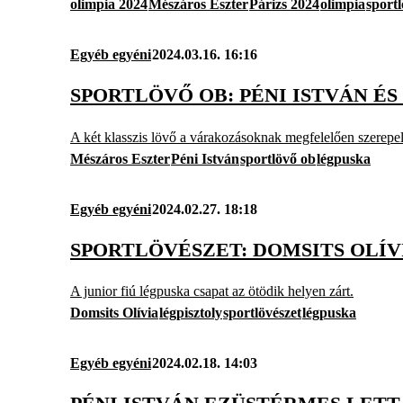
olimpia 2024
Mészáros Eszter
Párizs 2024
olimpia
sportl
Egyéb egyéni
2024.03.16. 16:16
SPORTLÖVŐ OB: PÉNI ISTVÁN É
A két klasszis lövő a várakozásoknak megfelelően szerepe
Mészáros Eszter
Péni István
sportlövő ob
légpuska
Egyéb egyéni
2024.02.27. 18:18
SPORTLÖVÉSZET: DOMSITS OLÍV
A junior fiú légpuska csapat az ötödik helyen zárt.
Domsits Olívia
légpisztoly
sportlövészet
légpuska
Egyéb egyéni
2024.02.18. 14:03