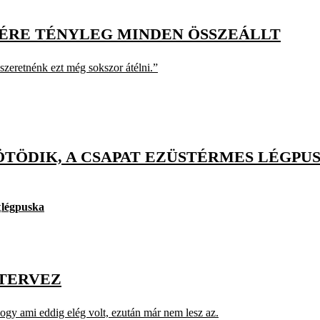
GÉRE TÉNYLEG MINDEN ÖSSZEÁLLT
szeretnénk ezt még sokszor átélni.”
ÖTÖDIK, A CSAPAT EZÜSTÉRMES LÉGPU
t
légpuska
 TERVEZ
ogy ami eddig elég volt, ezután már nem lesz az.