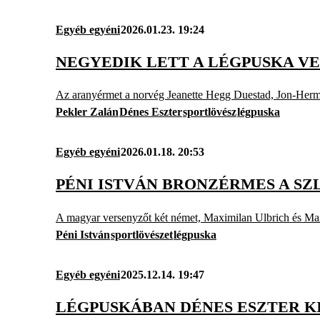
Egyéb egyéni
2026.01.23. 19:24
NEGYEDIK LETT A LÉGPUSKA V
Az aranyérmet a norvég Jeanette Hegg Duestad, Jon-Herm
Pekler Zalán
Dénes Eszter
sportlövész
légpuska
Egyéb egyéni
2026.01.18. 20:53
PÉNI ISTVÁN BRONZÉRMES A SZ
A magyar versenyzőt két német, Maximilan Ulbrich és Max
Péni István
sportlövészet
légpuska
Egyéb egyéni
2025.12.14. 19:47
LÉGPUSKÁBAN DÉNES ESZTER K