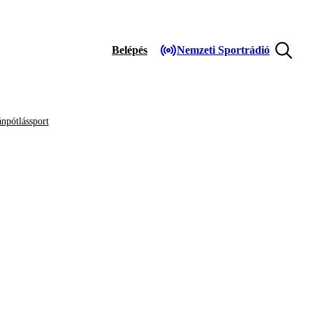
Belépés
Nemzeti Sportrádió
npótlássport