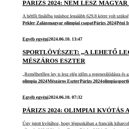
PÁRIZS 2024: NEM LESZ MAGYA
A hétfői fináléba jutáshoz legalább 629.8 körre volt szüksé
Pekler Zalán
magyar olimpiai csapat
Párizs 2024
Péni I
Egyéb egyéni
2024.06.10. 13:47
SPORTLÖVÉSZET: „A LEHETŐ LE
MÉSZÁROS ESZTER
„Remélhetőleg így is lesz elég időm a regenerálódásra és 
olimpia 2024
Mészáros Eszter
Párizs 2024
olimpia
sportl
Egyéb egyéni
2024.06.10. 07:32
PÁRIZS 2024: OLIMPIAI KVÓTÁS
Úgy jutott kvótához, hogy légpuskában a franciák kiharcolt