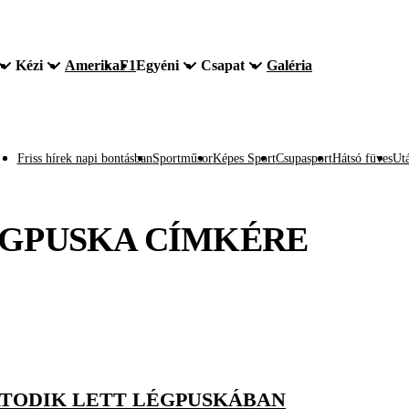
Kézi
Amerika
F1
Egyéni
Csapat
Galéria
Friss hírek napi bontásban
Sportműsor
Képes Sport
Csupasport
Hátsó füves
Utá
GPUSKA
CÍMKÉRE
ATODIK LETT LÉGPUSKÁBAN