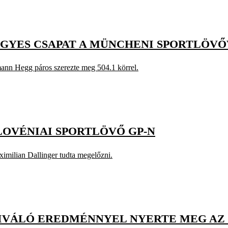
EGYES CSAPAT A MÜNCHENI SPORTLÖV
ann Hegg páros szerezte meg 504.1 körrel.
LOVÉNIAI SPORTLÖVŐ GP-N
imilian Dallinger tudta megelőzni.
IVÁLÓ EREDMÉNNYEL NYERTE MEG AZ