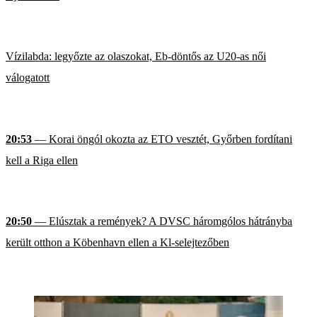
Vízilabda: legyőzte az olaszokat, Eb-döntős az U20-as női
válogatott
20:53
— Korai öngól okozta az ETO vesztét, Győrben fordítani
kell a Riga ellen
20:50
— Elúsztak a remények? A DVSC háromgólos hátrányba
került otthon a Köbenhavn ellen a Kl-selejtezőben