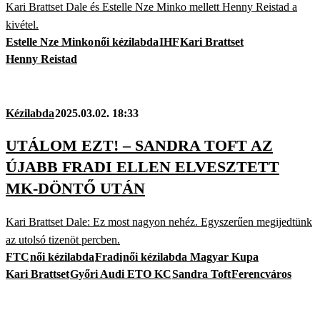
Kari Brattset Dale és Estelle Nze Minko mellett Henny Reistad a
kivétel.
Estelle Nze Minko
női kézilabda
IHF
Kari Brattset
Henny Reistad
Kézilabda
2025.03.02. 18:33
UTÁLOM EZT! – SANDRA TOFT AZ
ÚJABB FRADI ELLEN ELVESZTETT
MK-DÖNTŐ UTÁN
Kari Brattset Dale: Ez most nagyon nehéz. Egyszerűen megijedtünk
az utolsó tizenöt percben.
FTC
női kézilabda
Fradi
női kézilabda Magyar Kupa
Kari Brattset
Győri Audi ETO KC
Sandra Toft
Ferencváros