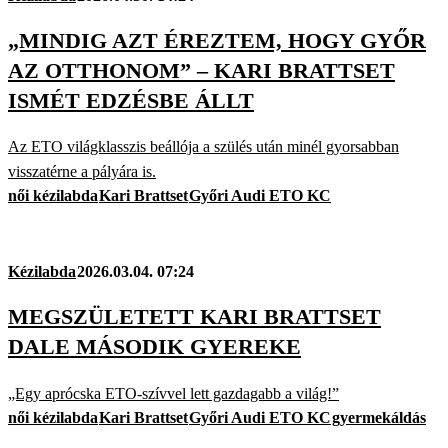
„MINDIG AZT ÉREZTEM, HOGY GYŐR
AZ OTTHONOM” – KARI BRATTSET
ISMÉT EDZÉSBE ÁLLT
Az ETO világklasszis beállója a szülés után minél gyorsabban
visszatérne a pályára is.
női kézilabda
Kari Brattset
Győri Audi ETO KC
Kézilabda
2026.03.04. 07:24
MEGSZÜLETETT KARI BRATTSET
DALE MÁSODIK GYEREKE
„Egy aprócska ETO-szívvel lett gazdagabb a világ!”
női kézilabda
Kari Brattset
Győri Audi ETO KC
gyermekáldás