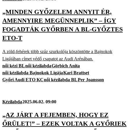
„MINDEN GYŐZELEM ANNYIT ÉR,
AMENNYIRE MEGÜNNEPLIK” – ÍGY
FOGADTÁK GYŐRBEN A BL-GYŐZTES
ETO-T
A zöld-fehérek több száz szurkolója köszöntötte a Bajnokok
Ligájában címet védő csapatot az Audi Arénában.
női kézi BL
női kézilabda
Görbich Anita
női kézilabda Bajnokok Ligája
Kari Brattset
Győri Audi ETO KC
női kézilabda BL
Per Joansson
Kézilabda
2025.06.02. 09:00
„AZ JÁRT A FEJEMBEN, HOGY EZ
ŐRÜLET!” – EZEK VOLTAK A GYŐRIEK