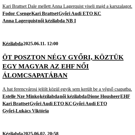
Kari Brattset Dale mellett Anna Lagerquist viseli majd a karszalagot.
Fodor Csenge
Kari Brattset
Győri Audi ETO KC
Anna Lagerquist
női kézilabda NB I
Kézilabda
2025.06.11. 12:00
ÖT POSZTON NÉGY GYŐRI, KÖZTÜK
EGY MAGYAR AZ EHF NŐI
ÁLOMCSAPATÁBAN
A hat ferencvárosi jelölt közül egyik sem került be a végső csapatba.
Estelle Nze Minko
kézilabda
női kézilabda
Dione Housheer
EHF
Kari Brattset
Győri Audi ETO KC
Győri Audi ETO
Győri-Lukács Viktória
Kézilabda
2025.06.02. 20:58