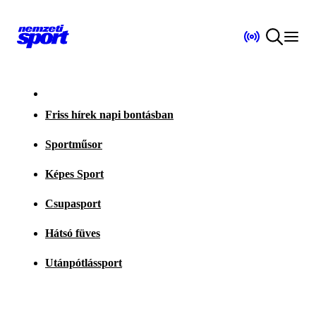
Friss hírek napi bontásban
Sportműsor
Képes Sport
Csupasport
Hátsó füves
Utánpótlássport