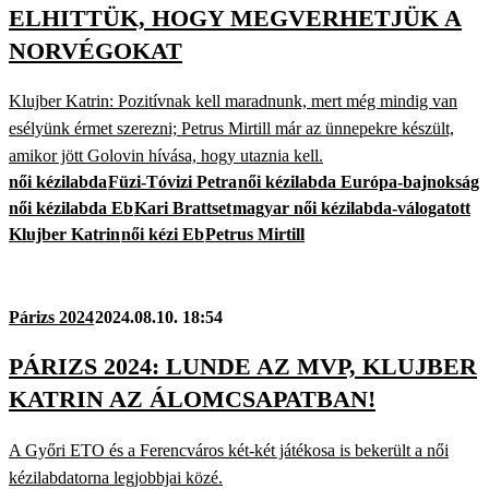
ELHITTÜK, HOGY MEGVERHETJÜK A
NORVÉGOKAT
Klujber Katrin: Pozitívnak kell maradnunk, mert még mindig van
esélyünk érmet szerezni; Petrus Mirtill már az ünnepekre készült,
amikor jött Golovin hívása, hogy utaznia kell.
női kézilabda
Füzi-Tóvizi Petra
női kézilabda Európa-bajnokság
női kézilabda Eb
Kari Brattset
magyar női kézilabda-válogatott
Klujber Katrin
női kézi Eb
Petrus Mirtill
Párizs 2024
2024.08.10. 18:54
PÁRIZS 2024: LUNDE AZ MVP, KLUJBER
KATRIN AZ ÁLOMCSAPATBAN!
A Győri ETO és a Ferencváros két-két játékosa is bekerült a női
kézilabdatorna legjobbjai közé.