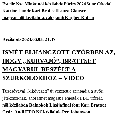
Estelle Nze Minko
női kézilabda
Párizs 2024
Stine Oftedal
Katrine Lunde
Kari Brattset
Laura Glauser
magyar női kézilabda-válogatott
Klujber Katrin
Kézilabda
2024.06.03. 21:37
ISMÉT ELHANGZOTT GYŐRBEN AZ,
HOGY „KURVAJÓ”, BRATTSET
MAGYARUL BESZÉLT A
SZURKOLÓKHOZ – VIDEÓ
Tűzcsóvával „kikövezett” út vezetett a színpadig a győri
játékosoknak, ahol ismét magasba emelték a BL-trófeát.
női kézilabda Bajnokok Ligája
final four
Kari Brattset
Győri Audi ETO KC
kézilabda
Per Johansson