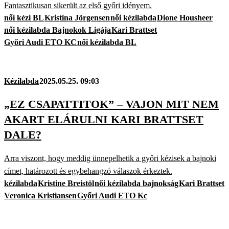
Fantasztikusan sikerült az első győri idényem.
női kézi BL
Kristina Jörgensen
női kézilabda
Dione Housheer
női kézilabda Bajnokok Ligája
Kari Brattset
Győri Audi ETO KC
női kézilabda BL
Kézilabda
2025.05.25. 09:03
„EZ CSAPATTITOK” – VAJON MIT NEM
AKART ELÁRULNI KARI BRATTSET
DALE?
Arra viszont, hogy meddig ünnepelhetik a győri kézisek a bajnoki
címet, határozott és egybehangzó válaszok érkeztek.
kézilabda
Kristine Breistöl
női kézilabda bajnokság
Kari Brattset
Veronica Kristiansen
Győri Audi ETO Kc