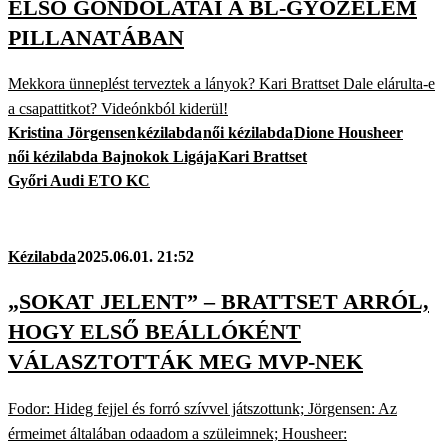
ELSŐ GONDOLATAI A BL-GYŐZELEM
PILLANATÁBAN
Mekkora ünneplést terveztek a lányok? Kari Brattset Dale elárulta-e
a csapattitkot? Videónkból kiderül!
Kristina Jörgensen
kézilabda
női kézilabda
Dione Housheer
női kézilabda Bajnokok Ligája
Kari Brattset
Győri Audi ETO KC
Kézilabda
2025.06.01. 21:52
„SOKAT JELENT” – BRATTSET ARRÓL,
HOGY ELSŐ BEÁLLÓKÉNT
VÁLASZTOTTÁK MEG MVP-NEK
Fodor: Hideg fejjel és forró szívvel játszottunk; Jörgensen: Az
érmeimet általában odaadom a szüleimnek; Housheer: