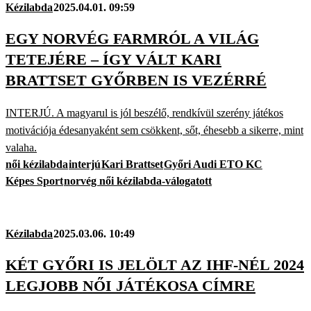
Kézilabda
2025.04.01. 09:59
EGY NORVÉG FARMRÓL A VILÁG
TETEJÉRE – ÍGY VÁLT KARI
BRATTSET GYŐRBEN IS VEZÉRRÉ
INTERJÚ. A magyarul is jól beszélő, rendkívül szerény játékos
motivációja édesanyaként sem csökkent, sőt, éhesebb a sikerre, mint
valaha.
női kézilabda
interjú
Kari Brattset
Győri Audi ETO KC
Képes Sport
norvég női kézilabda-válogatott
Kézilabda
2025.03.06. 10:49
KÉT GYŐRI IS JELÖLT AZ IHF-NÉL 2024
LEGJOBB NŐI JÁTÉKOSA CÍMRE