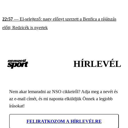
22:57
— El-selejtező: nagy előnyt szerzett a Benfica a rájátszás
előtt; Redzicék is nyertek
HÍRLEVÉL
Nem akar lemaradni az NSO cikkeiről? Adja meg a nevét és
az e-mail címét, és mi naponta elküldjük Önnek a legjobb
írásokat!
FELIRATKOZOM A HÍRLEVÉLRE