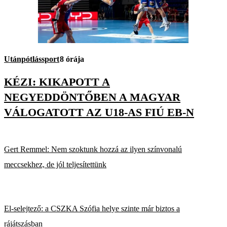
Utánpótlássport
8 órája
KÉZI: KIKAPOTT A
NEGYEDDÖNTŐBEN A MAGYAR
VÁLOGATOTT AZ U18-AS FIÚ EB-N
Gert Remmel: Nem szoktunk hozzá az ilyen színvonalú
meccsekhez, de jól teljesítettünk
El-selejtező: a CSZKA Szófia helye szinte már biztos a
rájátszásban