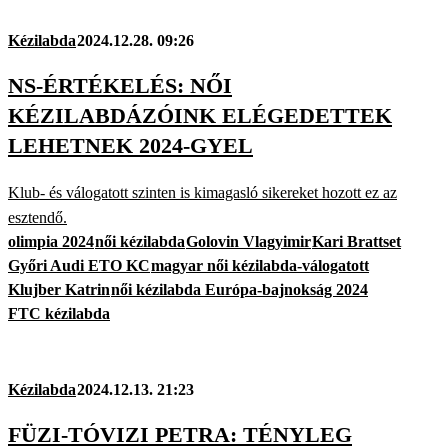
Kézilabda
2024.12.28. 09:26
NS-ÉRTÉKELÉS: NŐI
KÉZILABDÁZÓINK ELÉGEDETTEK
LEHETNEK 2024-GYEL
Klub- és válogatott szinten is kimagasló sikereket hozott ez az
esztendő.
olimpia 2024
női kézilabda
Golovin Vlagyimir
Kari Brattset
Győri Audi ETO KC
magyar női kézilabda-válogatott
Klujber Katrin
női kézilabda Európa-bajnokság 2024
FTC kézilabda
Kézilabda
2024.12.13. 21:23
FÜZI-TÓVIZI PETRA: TÉNYLEG