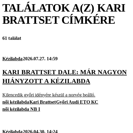
TALÁLATOK A(Z)
KARI
BRATTSET
CÍMKÉRE
61 találat
Kézilabda
2026.07.27. 14:59
KARI BRATTSET DALE: MÁR NAGYON
HIÁNYZOTT A KÉZILABDA
Kilencedik győri idényére készül a norvég beálló.
női kézilabda
Kari Brattset
Győri Audi ETO KC
női kézilabda NB I
Kézilabda
2026.04.30. 14:24