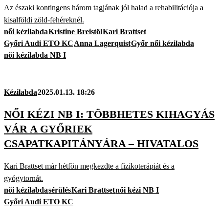
Az északi kontingens három tagjának jól halad a rehabilitációja a
kisalföldi zöld-fehéreknél.
női kézilabda
Kristine Breistöl
Kari Brattset
Győri Audi ETO KC
Anna Lagerquist
Győr női kézilabda
női kézilabda NB I
Kézilabda
2025.01.13. 18:26
NŐI KÉZI NB I: TÖBBHETES KIHAGYÁS
VÁR A GYŐRIEK
CSAPATKAPITÁNYÁRA – HIVATALOS
Kari Brattset már hétfőn megkezdte a fizikoterápiát és a
gyógytornát.
női kézilabda
sérülés
Kari Brattset
női kézi NB I
Győri Audi ETO KC