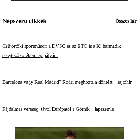
Népszerű cikkek
Összes hír
Csütörtöki sportműsor: a DVSC és az ETO is a Kl harmadik
selejtezőkörében lép pályára
Barcelona vagy Real Madrid? Rodri meghozta a döntést – sajtóhír
Fájdalmas vereség, távol Európától a Górnik – lapszemle