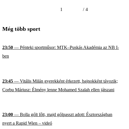
1
/
4
Még több sport
23:50
— Pénteki sportműsor: MTK–Puskás Akadémia az NB I-
ben
23:45
— Vitális Milán gyerekként érkezett, bajnokként távozik;
Corbu Máriusz: Élmény lenne Mohamed Szalah ellen játszani
23:00
— Bolla gólt lőtt, majd gólpasszt adott: Észtországban
nyert a Rapid Wien – videó