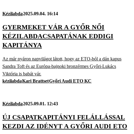
Kézilabda
2025.09.04. 16:14
GYERMEKET VÁR A GYŐR NŐI
KÉZILABDACSAPATÁNAK EDDIGI
KAPITÁNYA
Az már nyáron napvilágot látott, hogy az ETO-ból a dán kapus
Sandra Toft és az Európa-bajnoki bronzérmes Győri-Lukács
Viktória is babát vár.
kézilabda
Kari Brattset
Győri Audi ETO KC
Kézilabda
2025.09.01. 12:43
ÚJ CSAPATKAPITÁNYI FELÁLLÁSSAL
KEZDI AZ IDÉNYT A GYŐRI AUDI ETO