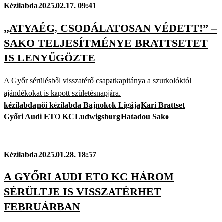
Kézilabda
2025.02.17. 09:41
„ATYAÉG, CSODÁLATOSAN VÉDETT!” –
SAKO TELJESÍTMÉNYE BRATTSETET
IS LENYŰGÖZTE
A Győr sérülésből visszatérő csapatkapitánya a szurkolóktól
ajándékokat is kapott születésnapjára.
kézilabda
női kézilabda Bajnokok Ligája
Kari Brattset
Győri Audi ETO KC
Ludwigsburg
Hatadou Sako
Kézilabda
2025.01.28. 18:57
A GYŐRI AUDI ETO KC HÁROM
SÉRÜLTJE IS VISSZATÉRHET
FEBRUÁRBAN