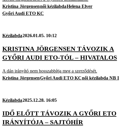
Kristina Jörgensen
női kézilabda
Helena Elver
Győri Audi ETO KC
Kézilabda
2026.01.05. 10:12
KRISTINA JÖRGENSEN TÁVOZIK A
GYŐRI AUDI ETO-TÓL – HIVATALOS
A dán irányító nem hosszabbítja meg a szerződését.
Kristina Jörgensen
Győri Audi ETO KC
női kézilabda NB I
Kézilabda
2025.12.28. 16:05
IDŐ ELŐTT TÁVOZIK A GYŐRI ETO
IRÁNYÍTÓJA – SAJTÓHÍR