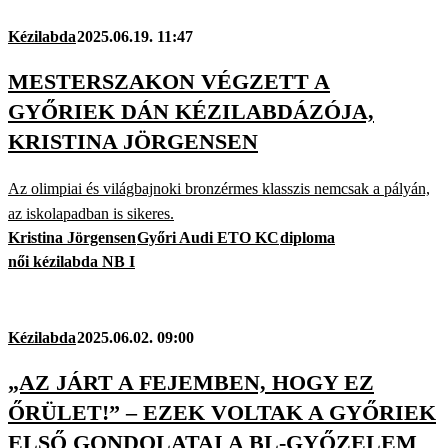
Kézilabda
2025.06.19. 11:47
MESTERSZAKON VÉGZETT A
GYŐRIEK DÁN KÉZILABDÁZÓJA,
KRISTINA JÖRGENSEN
Az olimpiai és világbajnoki bronzérmes klasszis nemcsak a pályán,
az iskolapadban is sikeres.
Kristina Jörgensen
Győri Audi ETO KC
diploma
női kézilabda NB I
Kézilabda
2025.06.02. 09:00
„AZ JÁRT A FEJEMBEN, HOGY EZ
ŐRÜLET!” – EZEK VOLTAK A GYŐRIEK
ELSŐ GONDOLATAI A BL-GYŐZELEM