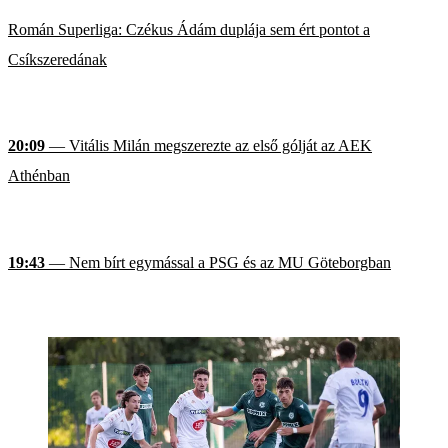
Román Superliga: Czékus Ádám duplája sem ért pontot a
Csíkszeredának
20:09
— Vitális Milán megszerezte az első gólját az AEK
Athénban
19:43
— Nem bírt egymással a PSG és az MU Göteborgban