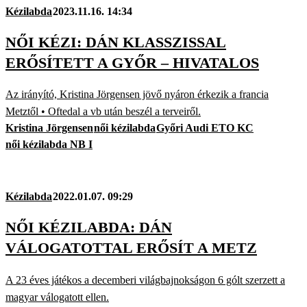
Kézilabda
2023.11.16. 14:34
NŐI KÉZI: DÁN KLASSZISSAL
ERŐSÍTETT A GYŐR – HIVATALOS
Az irányító, Kristina Jörgensen jövő nyáron érkezik a francia
Metztől • Oftedal a vb után beszél a terveiről.
Kristina Jörgensen
női kézilabda
Győri Audi ETO KC
női kézilabda NB I
Kézilabda
2022.01.07. 09:29
NŐI KÉZILABDA: DÁN
VÁLOGATOTTAL ERŐSÍT A METZ
A 23 éves játékos a decemberi világbajnokságon 6 gólt szerzett a
magyar válogatott ellen.