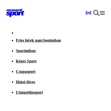
Friss hírek napi bontásban
Sportműsor
Képes Sport
Csupasport
Hátsó füves
Utánpótlássport