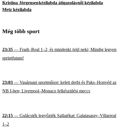
Kristina Jörgensen
kézilabda átigazolás
női kézilabda
Metz kézilabda
Még több sport
23:35
— Fradi–Real 1–2, és mindenki örül neki; Mindig legyen
sprintfutam!
23:03
— Vasárnapi sportműsor: keleti derbi és Paks–Honvéd az
NB I-ben; Liverpool–Monaco felkészülési meccs
22:15
— Gulácsiék legyőzték Sallaiékat: Galatasaray–Villarreal
1–2