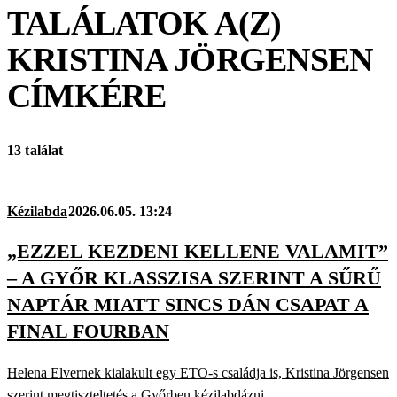
TALÁLATOK A(Z)
KRISTINA JÖRGENSEN
CÍMKÉRE
13 találat
Kézilabda
2026.06.05. 13:24
„EZZEL KEZDENI KELLENE VALAMIT”
– A GYŐR KLASSZISA SZERINT A SŰRŰ
NAPTÁR MIATT SINCS DÁN CSAPAT A
FINAL FOURBAN
Helena Elvernek kialakult egy ETO-s családja is, Kristina Jörgensen
szerint megtiszteltetés a Győrben kézilabdázni.