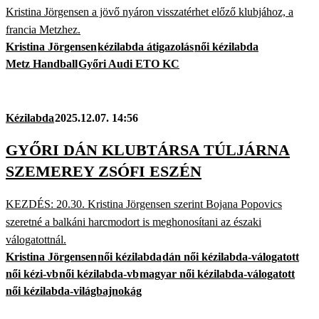
Kristina Jörgensen a jövő nyáron visszatérhet előző klubjához, a
francia Metzhez.
Kristina Jörgensen
kézilabda átigazolás
női kézilabda
Metz Handball
Győri Audi ETO KC
Kézilabda
2025.12.07. 14:56
GYŐRI DÁN KLUBTÁRSA TÚLJÁRNA
SZEMEREY ZSÓFI ESZÉN
KEZDÉS: 20.30. Kristina Jörgensen szerint Bojana Popovics
szeretné a balkáni harcmodort is meghonosítani az északi
válogatottnál.
Kristina Jörgensen
női kézilabda
dán női kézilabda-válogatott
női kézi-vb
női kézilabda-vb
magyar női kézilabda-válogatott
női kézilabda-világbajnokág