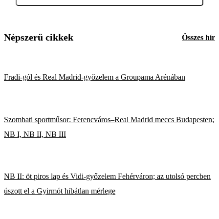
Népszerű cikkek
Összes hír
Fradi-gól és Real Madrid-győzelem a Groupama Arénában
Szombati sportműsor: Ferencváros–Real Madrid meccs Budapesten;
NB I, NB II, NB III
NB II: öt piros lap és Vidi-győzelem Fehérváron; az utolsó percben
úszott el a Gyirmót hibátlan mérlege