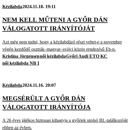
Kézilabda
2024.11.18. 19:11
NEM KELL MŰTENI A GYŐR DÁN
VÁLOGATOTT IRÁNYÍTÓJÁT
Azt még nem tudni, hogy a kézilabdázó részt vehet-e a november
végén kezdődő osztrák–magyar–svájci közös rendezésű Eb-n.
Kristina Jörgensen
női kézilabda
Győri Audi ETO KC
női kézilabda NB I
Kézilabda
2024.11.16. 20:07
MEGSÉRÜLT A GYŐR DÁN
VÁLOGATOTT IRÁNYÍTÓJA
A 26 éves játékos biztosan kihagyja a győriek utolsó BL-találkozóját
ebben az évben.