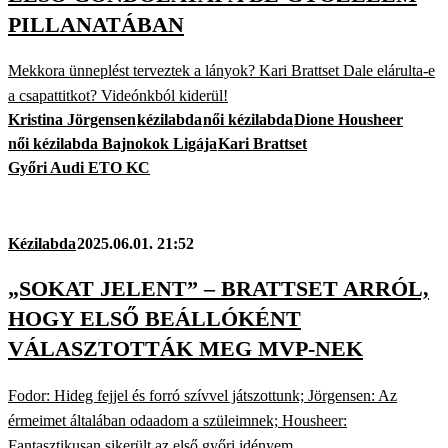
PILLANATÁBAN
Mekkora ünneplést terveztek a lányok? Kari Brattset Dale elárulta-e
a csapattitkot? Videónkból kiderül!
Kristina Jörgensen
kézilabda
női kézilabda
Dione Housheer
női kézilabda Bajnokok Ligája
Kari Brattset
Győri Audi ETO KC
Kézilabda
2025.06.01. 21:52
„SOKAT JELENT” – BRATTSET ARRÓL,
HOGY ELSŐ BEÁLLÓKÉNT
VÁLASZTOTTÁK MEG MVP-NEK
Fodor: Hideg fejjel és forró szívvel játszottunk; Jörgensen: Az
érmeimet általában odaadom a szüleimnek; Housheer:
Fantasztikusan sikerült az első győri idényem.