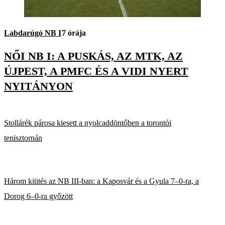
Labdarúgó NB I
7 órája
NŐI NB I: A PUSKÁS, AZ MTK, AZ
ÚJPEST, A PMFC ÉS A VIDI NYERT
NYITÁNYON
Stollárék párosa kiesett a nyolcaddöntőben a torontói
tenisztornán
Három kiütés az NB III-ban: a Kaposvár és a Gyula 7–0-ra, a
Dorog 6–0-ra győzött