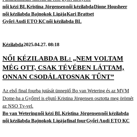
női kézi BL
Kristina Jörgensen
női kézilabda
Dione Housheer
női kézilabda Bajnokok Ligája
Kari Brattset
Győri Audi ETO KC
női kézilabda BL
Kézilabda
2025.04.27. 08:18
NŐI KÉZILABDA BL: „NEM VOLTAM
MÉG OTT, CSAK TÉVÉBEN LÁTTAM,
ONNAN CSODÁLATOSNAK TŰNT”
Az első final fourba jutását ünneplő Bo van Wetering és az MVM
Dome-ba a Győrrel is eljutó Kristina Jörgensen osztotta meg örömét
az NSO Tv-vel.
Bo van Wetering
női kézi BL
Kristina Jörgensen
női kézilabda
női kézilabda Bajnokok Ligája
final four
Győri Audi ETO KC