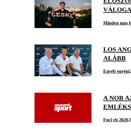
ELŐSZÖ
VÁLOGA
Minden más f
LOS ANG
ALÁBB
Egyéb egyéni
A NOB 
EMLÉKS
Foci vb 2026
2