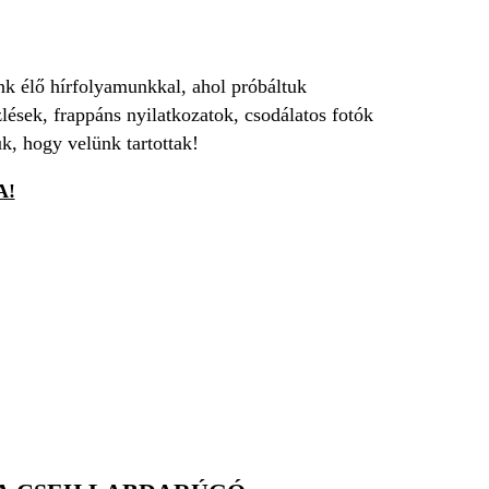
nk élő hírfolyamunkkal, ahol próbáltuk
lések, frappáns nyilatkozatok, csodálatos fotók
k, hogy velünk tartottak!
A!