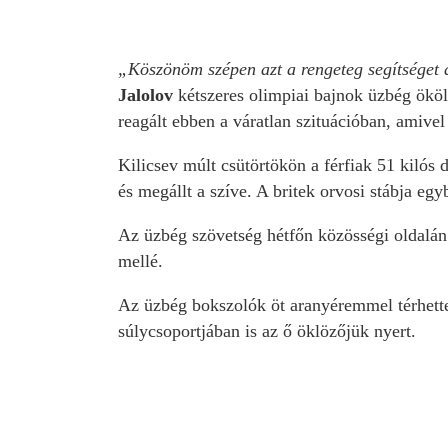
„Köszönöm szépen azt a rengeteg segítséget
Jalolov
kétszeres olimpiai bajnok üzbég ökölv
reagált ebben a váratlan szituációban, amivel
Kilicsev múlt csütörtökön a férfiak 51 kiló
és megállt a szíve. A britek orvosi stábja egy
Az üzbég szövetség hétfőn közösségi oldalán k
mellé.
Az üzbég bokszolók öt aranyéremmel térhettek
súlycsoportjában is az ő öklözőjük nyert.