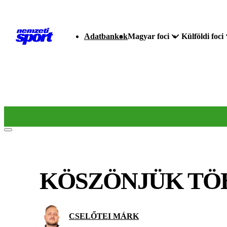
Adatbankok
Magyar foci
Külföldi foci
KÖSZÖNJÜK TÖ
CSELŐTEI MÁRK