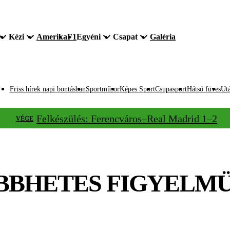
Kézi
Amerika
F1
Egyéni
Csapat
Galéria
Friss hírek napi bontásban
Sportműsor
Képes Sport
Csupasport
Hátsó füves
Utá
Felkészülés: Ferencváros–Real Madrid 1–2
VÉGE
BBHETES FIGYELMÜ