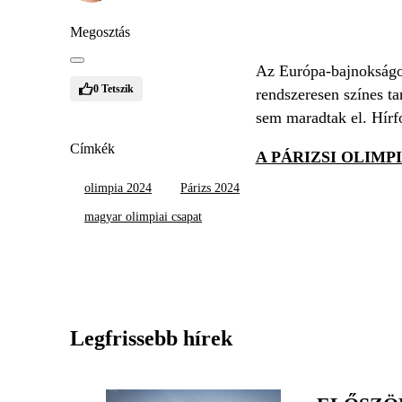
Megosztás
Az Európa-bajnokságot
0
Tetszik
rendszeresen színes ta
sem maradtak el. Hírfo
Címkék
A PÁRIZSI OLIMP
olimpia 2024
Párizs 2024
magyar olimpiai csapat
Legfrissebb hírek