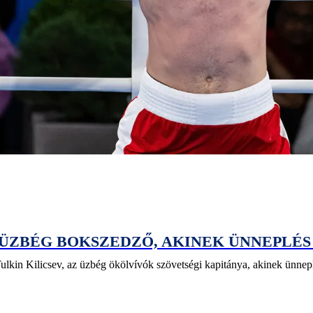
Z ÜZBÉG BOKSZEDZŐ, AKINEK ÜNNEPLÉS
lkin Kilicsev, az üzbég ökölvívók szövetségi kapitánya, akinek ünneplés