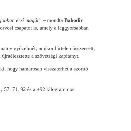
 jobban érzi magát”
– mondta
Bahodir
 orvosi csapatot is, amely a leggyorsabban
matov győzelmét, amikor hirtelen összeesett,
 újraélesztette a szövetségi kapitányt.
 ki, hogy hamarosan visszatérhet a szorító
51, 57, 71, 92 és a +92 kilogrammos