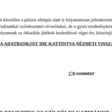
 követően a párizsi olimpia alatt is folyamatosan jelentkeztü
rtalmakkal szórakoztatni olvasóinkat, de a gyors eredményköz
lyamunk az ötkarikás játékok lezárultával véget ért, köszönjü
IA ADATBANKJÁT IDE KATTINTVA NÉZHETI VISSZ
0 KOMMENT