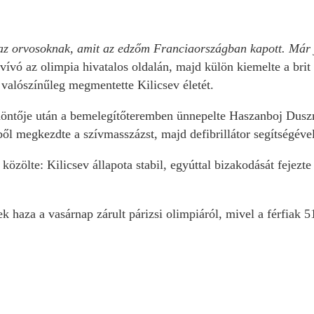
 az orvosoknak, amit az edzőm Franciaországban kapott. Már
ívó az olimpia hivatalos oldalán, majd külön kiemelte a brit
 valószínűleg megmentette Kilicsev életét.
s döntője után a bemelegítőteremben ünnepelte Haszanboj Dusz
ből megkezdte a szívmasszázst, majd defibrillátor segítségével
özölte: Kilicsev állapota stabil, egyúttal bizakodását fejezte
 haza a vasárnap zárult párizsi olimpiáról, mivel a férfiak 