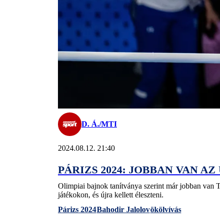
D. Á./MTI
2024.08.12. 21:40
PÁRIZS 2024: JOBBAN VAN A
Olimpiai bajnok tanítványa szerint már jobban van Tu
játékokon, és újra kellett éleszteni.
Párizs 2024
Bahodir Jalolov
ökölvívás