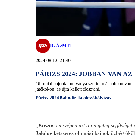
D. Á./MTI
2024.08.12. 21:40
PÁRIZS 2024: JOBBAN VAN A
Olimpiai bajnok tanítványa szerint már jobban van Tu
játékokon, és újra kellett éleszteni.
Párizs 2024
Bahodir Jalolov
ökölvívás
„Köszönöm szépen azt a rengeteg segítséget
Jalolov
kétszeres olimpiai bajnok üzbég ökölv