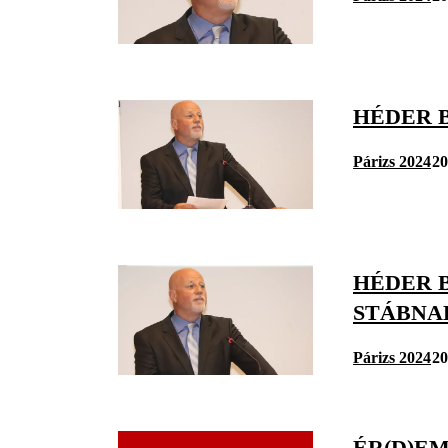
HÉDER B
Párizs 2024
20
HÉDER 
STÁBNA
Párizs 2024
20
ÉR(D)E