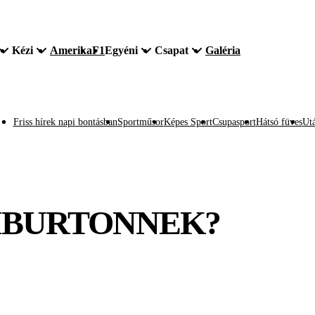
Kézi
Amerika
F1
Egyéni
Csapat
Galéria
Friss hírek napi bontásban
Sportműsor
Képes Sport
Csupasport
Hátsó füves
Utá
IBURTONNEK?