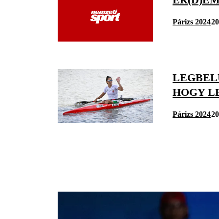
Párizs 2024
20
LEGBEL
HOGY L
Párizs 2024
20