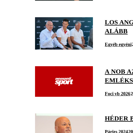
LOS ANG
ALÁBB
Egyéb egyéni
A NOB 
EMLÉKS
Foci vb 2026
2
HÉDER 
Párizs 2024
20