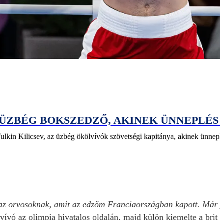
Z ÜZBÉG BOKSZEDZŐ, AKINEK ÜNNEPLÉS
lkin Kilicsev, az üzbég ökölvívók szövetségi kapitánya, akinek ünneplés
 az orvosoknak, amit az edzőm Franciaországban kapott. Már
ívó az olimpia hivatalos oldalán, majd külön kiemelte a brit