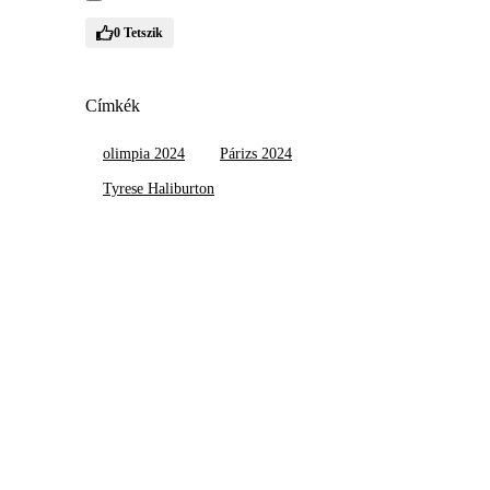
0
Tetszik
Címkék
olimpia 2024
Párizs 2024
Tyrese Haliburton