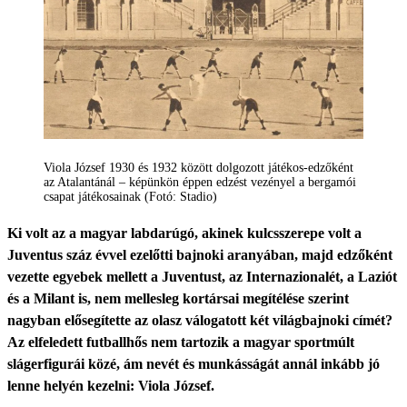
Viola József 1930 és 1932 között dolgozott játékos-edzőként
az Atalantánál – képünkön éppen edzést vezényel a bergamói
csapat játékosainak (Fotó: Stadio)
Ki volt az a magyar labdarúgó, akinek kulcsszerepe volt a
Juventus száz évvel ezelőtti bajnoki aranyában, majd edzőként
vezette egyebek mellett a Juventust, az Internazionalét, a Laziót
és a Milant is, nem mellesleg kortársai megítélése szerint
nagyban elősegítette az olasz válogatott két világbajnoki címét?
Az elfeledett futballhős nem tartozik a magyar sportmúlt
slágerfigurái közé, ám nevét és munkásságát annál inkább jó
lenne helyén kezelni: Viola József.