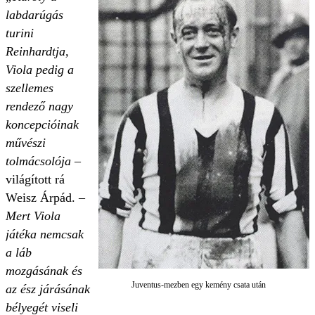
labdarúgás
turini
Reinhardtja,
Viola pedig a
szellemes
rendező nagy
koncepcióinak
művészi
tolmácsolója
–
világított rá
Weisz Árpád. –
Mert Viola
játéka nemcsak
a láb
mozgásának és
Juventus-mezben egy kemény csata után
az ész járásának
bélyegét viseli