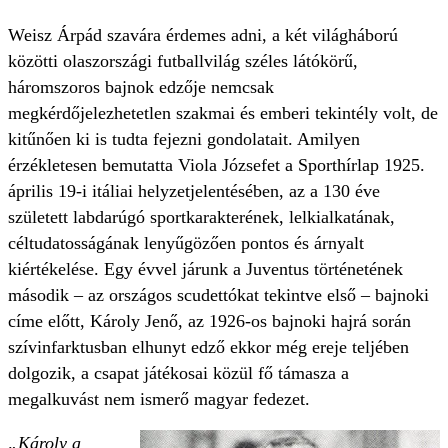
Weisz Árpád szavára érdemes adni, a két világháború
közötti olaszországi futballvilág széles látókörű,
háromszoros bajnok edzője nemcsak
megkérdőjelezhetetlen szakmai és emberi tekintély volt, de
kitűnően ki is tudta fejezni gondolatait. Amilyen
érzékletesen bemutatta Viola Józsefet a Sporthírlap 1925.
április 19-i itáliai helyzetjelentésében, az a 130 éve
született labdarúgó sportkarakterének, lelkialkatának,
céltudatosságának lenyűgözően pontos és árnyalt
kiértékelése. Egy évvel járunk a Juventus történetének
második – az országos scudettókat tekintve első – bajnoki
címe előtt, Károly Jenő, az 1926-os bajnoki hajrá során
szívinfarktusban elhunyt edző ekkor még ereje teljében
dolgozik, a csapat játékosai közül fő támasza a
megalkuvást nem ismerő magyar fedezet.
„Károly a