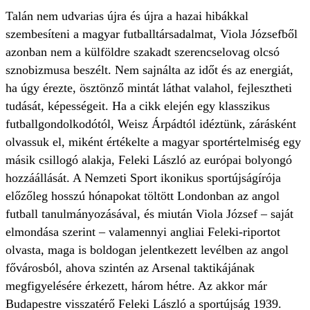
Talán nem udvarias újra és újra a hazai hibákkal
szembesíteni a magyar futballtársadalmat, Viola Józsefből
azonban nem a külföldre szakadt szerencselovag olcsó
sznobizmusa beszélt. Nem sajnálta az időt és az energiát,
ha úgy érezte, ösztönző mintát láthat valahol, fejlesztheti
tudását, képességeit. Ha a cikk elején egy klasszikus
futballgondolkodótól, Weisz Árpádtól idéztünk, zárásként
olvassuk el, miként értékelte a magyar sportértelmiség egy
másik csillogó alakja, Feleki László az európai bolyongó
hozzáállását. A Nemzeti Sport ikonikus sportújságírója
előzőleg hosszú hónapokat töltött Londonban az angol
futball tanulmányozásával, és miután Viola József – saját
elmondása szerint – valamennyi angliai Feleki-riportot
olvasta, maga is boldogan jelentkezett levélben az angol
fővárosból, ahova szintén az Arsenal taktikájának
megfigyelésére érkezett, három hétre. Az akkor már
Budapestre visszatérő Feleki László a sportújság 1939.