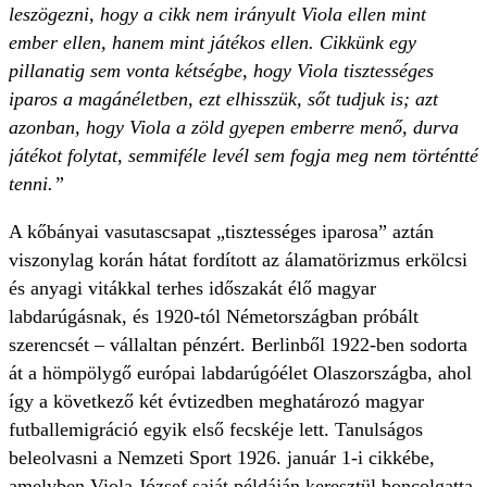
leszögezni, hogy a cikk nem irányult Viola ellen mint
ember ellen, hanem mint játékos ellen. Cikkünk egy
pillanatig sem vonta kétségbe, hogy Viola tisztességes
iparos a magánéletben, ezt elhisszük, sőt tudjuk is; azt
azonban, hogy Viola a zöld gyepen emberre menő, durva
játékot folytat, semmiféle levél sem fogja meg nem történtté
tenni.”
A kőbányai vasutascsapat „tisztességes iparosa” aztán
viszonylag korán hátat fordított az álamatörizmus erkölcsi
és anyagi vitákkal terhes időszakát élő magyar
labdarúgásnak, és 1920-tól Németországban próbált
szerencsét – vállaltan pénzért. Berlinből 1922-ben sodorta
át a hömpölygő európai labdarúgóélet Olaszországba, ahol
így a következő két évtizedben meghatározó magyar
futballemigráció egyik első fecskéje lett. Tanulságos
beleolvasni a Nemzeti Sport 1926. január 1-i cikkébe,
amelyben Viola József saját példáján keresztül boncolgatta