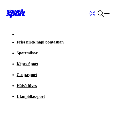
Friss hírek napi bontásban
Sportműsor
Képes Sport
Csupasport
Hátsó füves
Utánpótlássport