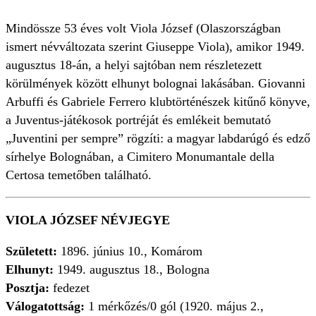
Mindössze 53 éves volt Viola József (Olaszországban
ismert névváltozata szerint Giuseppe Viola), amikor 1949.
augusztus 18-án, a helyi sajtóban nem részletezett
körülmények között elhunyt bolognai lakásában. Giovanni
Arbuffi és Gabriele Ferrero klubtörténészek kitűnő könyve,
a Juventus-játékosok portréját és emlékeit bemutató
„Juventini per sempre” rögzíti: a magyar labdarúgó és edző
sírhelye Bolognában, a Cimitero Monumantale della
Certosa temetőben található.
VIOLA JÓZSEF NÉVJEGYE
Született:
1896. június 10., Komárom
Elhunyt:
1949. augusztus 18., Bologna
Posztja:
fedezet
Válogatottság:
1 mérkőzés/0 gól (1920. május 2.,