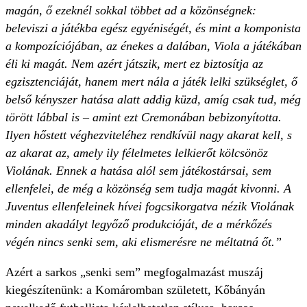
magán, ő ezeknél sokkal többet ad a közönségnek:
beleviszi a játékba egész egyéniségét, és mint a komponista
a kompozíciójában, az énekes a dalában, Viola a játékában
éli ki magát. Nem azért játszik, mert ez biztosítja az
egzisztenciáját, hanem mert nála a játék lelki szükséglet, ő
belső kényszer hatása alatt addig küzd, amíg csak tud, még
törött lábbal is – amint ezt Cremonában bebizonyította.
Ilyen hőstett véghezviteléhez rendkívül nagy akarat kell, s
az akarat az, amely ily félelmetes lelkierőt kölcsönöz
Violának. Ennek a hatása alól sem játékostársai, sem
ellenfelei, de még a közönség sem tudja magát kivonni. A
Juventus ellenfeleinek hívei fogcsikorgatva nézik Violának
minden akadályt legyőző produkcióját, de a mérkőzés
végén nincs senki sem, aki elismerésre ne méltatná őt.”
Azért a sarkos „senki sem” megfogalmazást muszáj
kiegészítenünk: a Komáromban született, Kőbányán