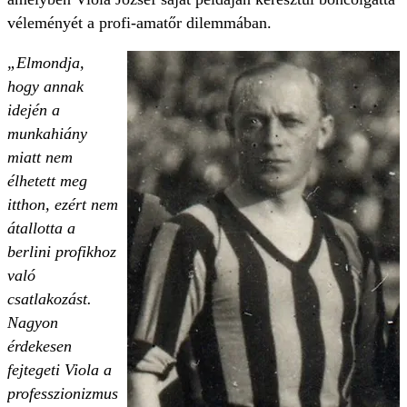
véleményét a profi-amatőr dilemmában.
„Elmondja,
hogy annak
idején a
munkahiány
miatt nem
élhetett meg
itthon, ezért nem
átallotta a
berlini profikhoz
való
csatlakozást.
Nagyon
érdekesen
fejtegeti Viola a
professzionizmus