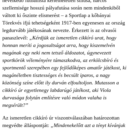
nevelkedő futballista kérlelhetetlen stílusa, harcos
szellemisége hosszú pályafutása során nem mindenkiből
váltott ki őszinte elismerést – a Sportlap a kőbányai
Törekvés ifjú tehetségeként 1917-ben egyenesen az ország
legdurvább játékosának nevezte. Érkezett is az olvasói
panaszlevél:
„Kérdjük az ismeretlen cikkíró urat, hogy
honnan meríti a jogosultságot arra, hogy kiszemelvén
magának egy neki nem tetsző áldozatot, úgynevezett
sportkörök véleményére támaszkodva, az erkölcsbíró és
sportmentő szerepében egy fejlődőképes amatőr játékost, ki
magánéletben tisztességes és becsült iparos, a nagy
közönség színe előtt ily durván elfoultoljon. Mutasson a
cikkíró úr egyetlenegy labdarúgó játékost, aki Viola
durvasága folytán említésre való módon valaha is
megsérült?”
Az ismeretlen cikkíró úr viszontválaszában határozottan
megvédte álláspontját:
„Mindenekelőtt azt a tényt kívánjuk