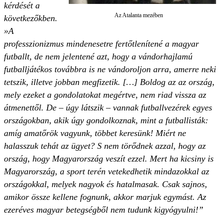
kérdését a
Az Atalanta mezében
következőkben.
»A
professzionizmus mindenesetre fertőtlenítené a magyar
futballt, de nem jelentené azt, hogy a vándorhajlamú
futballjátékos továbbra is ne vándoroljon arra, amerre neki
tetszik, illetve jobban megfizetik. […] Boldog az az ország,
mely ezeket a gondolatokat megértve, nem riad vissza az
átmenettől. De – úgy látszik – vannak futballvezérek egyes
országokban, akik úgy gondolkoznak, mint a futballisták:
amíg amatőrök vagyunk, többet keresünk! Miért ne
halasszuk tehát az ügyet? S nem törődnek azzal, hogy az
ország, hogy Magyarország veszít ezzel. Mert ha kicsiny is
Magyarország, a sport terén vetekedhetik mindazokkal az
országokkal, melyek nagyok és hatalmasak. Csak sajnos,
amikor össze kellene fognunk, akkor marjuk egymást. Az
ezeréves magyar betegségből nem tudunk kigyógyulni!”