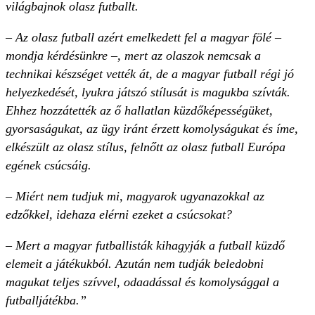
világbajnok olasz futballt.
– Az olasz futball azért emelkedett fel a magyar fölé –
mondja kérdésünkre –, mert az olaszok nemcsak a
technikai készséget vették át, de a magyar futball régi jó
helyezkedését, lyukra játszó stílusát is magukba szívták.
Ehhez hozzátették az ő hallatlan küzdőképességüket,
gyorsaságukat, az ügy iránt érzett komolyságukat és íme,
elkészült az olasz stílus, felnőtt az olasz futball Európa
egének csúcsáig.
– Miért nem tudjuk mi, magyarok ugyanazokkal az
edzőkkel, idehaza elérni ezeket a csúcsokat?
– Mert a magyar futballisták kihagyják a futball küzdő
elemeit a játékukból. Azután nem tudják beledobni
magukat teljes szívvel, odaadással és komolysággal a
futballjátékba.”