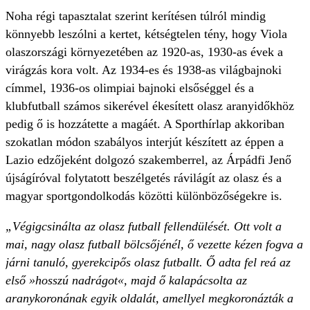
Noha régi tapasztalat szerint kerítésen túlról mindig
könnyebb leszólni a kertet, kétségtelen tény, hogy Viola
olaszországi környezetében az 1920-as, 1930-as évek a
virágzás kora volt. Az 1934-es és 1938-as világbajnoki
címmel, 1936-os olimpiai bajnoki elsőséggel és a
klubfutball számos sikerével ékesített olasz aranyidőkhöz
pedig ő is hozzátette a magáét. A Sporthírlap akkoriban
szokatlan módon szabályos interjút készített az éppen a
Lazio edzőjeként dolgozó szakemberrel, az Árpádfi Jenő
újságíróval folytatott beszélgetés rávilágít az olasz és a
magyar sportgondolkodás közötti különbözőségekre is.
„Végigcsinálta az olasz futball fellendülését. Ott volt a
mai, nagy olasz futball bölcsőjénél, ő vezette kézen fogva a
járni tanuló, gyerekcipős olasz futballt. Ő adta fel reá az
első »hosszú nadrágot«, majd ő kalapácsolta az
aranykoronának egyik oldalát, amellyel megkoronázták a