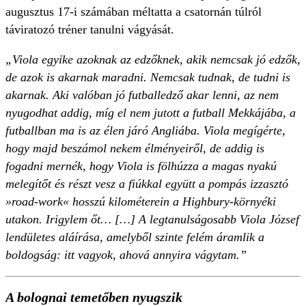
augusztus 17-i számában méltatta a csatornán túlról
táviratozó tréner tanulni vágyását.
„Viola egyike azoknak az edzőknek, akik nemcsak jó edzők,
de azok is akarnak maradni. Nemcsak tudnak, de tudni is
akarnak. Aki valóban jó futballedző akar lenni, az nem
nyugodhat addig, míg el nem jutott a futball Mekkájába, a
futballban ma is az élen járó Angliába. Viola megígérte,
hogy majd beszámol nekem élményeiről, de addig is
fogadni mernék, hogy Viola is fölhúzza a magas nyakú
melegítőt és részt vesz a fiúkkal együtt a pompás izzasztó
»road-work« hosszú kilométerein a Highbury-környéki
utakon. Irigylem őt… […] A legtanulságosabb Viola József
lendületes aláírása, amelyből szinte felém áramlik a
boldogság: itt vagyok, ahová annyira vágytam.”
A bolognai temetőben nyugszik