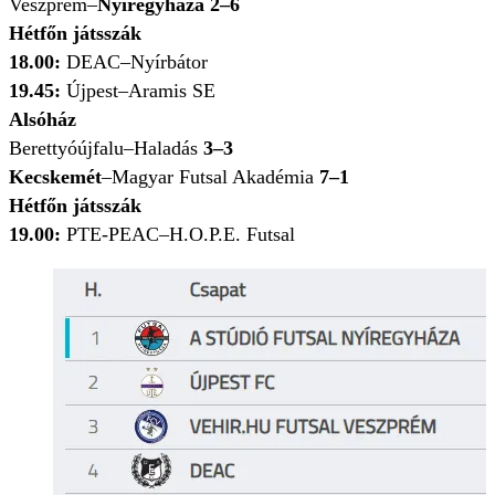
Veszprém–
Nyíregyháza 2–6
Hétfőn játsszák
18.00:
DEAC–Nyírbátor
19.45:
Újpest–Aramis SE
Alsóház
Berettyóújfalu–Haladás
3–3
Kecskemét
–Magyar Futsal Akadémia
7–1
Hétfőn játsszák
19.00:
PTE-PEAC–H.O.P.E. Futsal