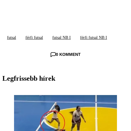
futsal
férfi futsal
futsal NB I
férfi futsal NB I
0 KOMMENT
Legfrissebb hírek