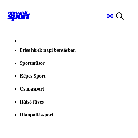
Friss hírek napi bontásban
Sportműsor
Képes Sport
Csupasport
Hátsó füves
Utánpótlássport