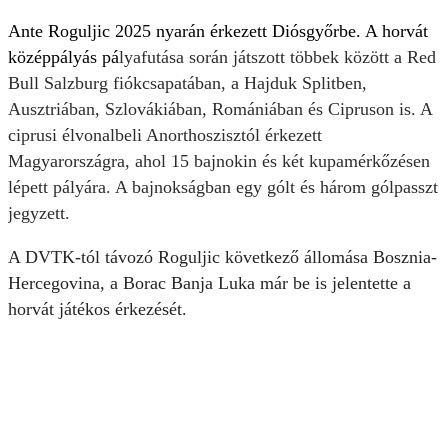
Ante Roguljic 2025 nyarán érkezett Diósgyőrbe. A horvát
középpályás pá
lyafutása során játszott többek között a Red
Bull Salzburg fiókcsapatában, a Hajduk Splitben,
Ausztriában, Szlovákiában, Romániában és Cipruson is. A
ciprusi élvonalbeli Anorthoszisztól érkezett
Magyarországra, ahol 15 bajnokin és két kupamérkőzésen
lépett pályára. A bajnokságban egy gólt és három gólpasszt
jegyzett.
A DVTK-tól távozó Roguljic következő állomása Bosznia-
Hercegovina, a Borac Banja Luka már be is jelentette a
horvát játékos érkezését.