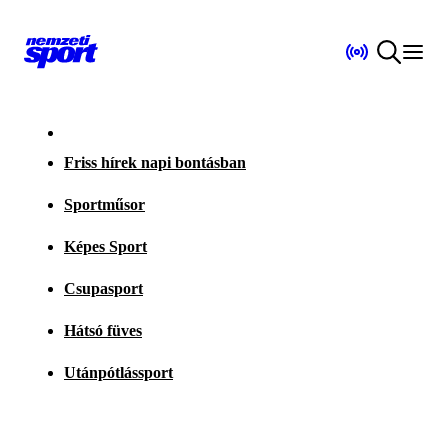
Friss hírek napi bontásban
Sportműsor
Képes Sport
Csupasport
Hátsó füves
Utánpótlássport