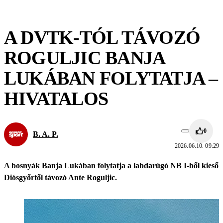
A DVTK-TÓL TÁVOZÓ
ROGULJIC BANJA
LUKÁBAN FOLYTATJA –
HIVATALOS
0
B. A. P.
2026.06.10. 09:29
A bosnyák Banja Lukában folytatja a labdarúgó NB I-ből kieső
Diósgyőrtől távozó Ante Roguljic.