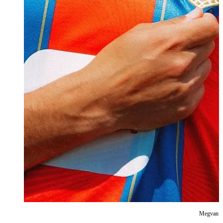
Megvan An