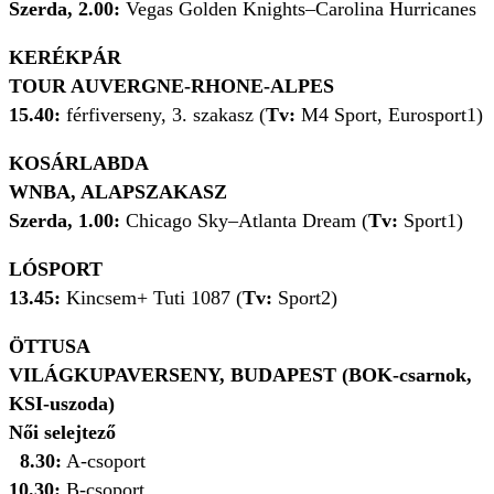
Szerda, 2.00:
Vegas Golden Knights–Carolina Hurricanes
KERÉKPÁR
TOUR AUVERGNE-RHONE-ALPES
15.40:
férfiverseny, 3. szakasz (
Tv:
M4 Sport, Eurosport1)
KOSÁRLABDA
WNBA, ALAPSZAKASZ
Szerda, 1.00:
Chicago Sky–Atlanta Dream (
Tv:
Sport1)
LÓSPORT
13.45:
Kincsem+ Tuti 1087 (
Tv:
Sport2)
ÖTTUSA
VILÁGKUPAVERSENY, BUDAPEST (BOK-csarnok,
KSI-uszoda)
Női selejtező
8.30:
A-csoport
10.30:
B-csoport