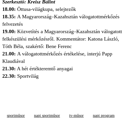
Szerkesztő: Kreisz Bálint
18.00:
Öttusa-világkupa, selejtezők
18.35:
A Magyarország–Kazahsztán válogatottmérkőzés
felvezetés
19.00:
Közvetítés a Magyarország–Kazahsztán válogatott
felkészülési mérkőzésről. Kommentátor: Katona László,
Tóth Béla, szakértő: Bene Ferenc
21.00:
A válogatottmérkőzés értékelése, interjú Papp
Klaudiával
21.30:
A hét értékteremtő anyagai
22.30:
Sportvilág
sportműsor
napi sportműsor
tv-műsor
napi program