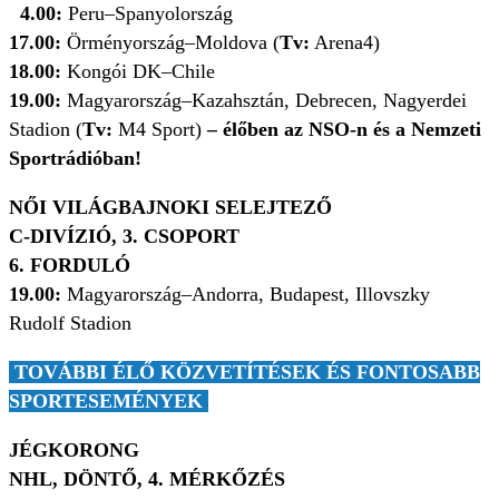
4.00:
Peru–Spanyolország
17.00:
Örményország–Moldova (
Tv:
Arena4)
18.00:
Kongói DK–Chile
19.00:
Magyarország–Kazahsztán, Debrecen, Nagyerdei
Stadion (
Tv:
M4 Sport)
– élőben az NSO-n és a Nemzeti
Sportrádióban!
NŐI VILÁGBAJNOKI SELEJTEZŐ
C-DIVÍZIÓ, 3. CSOPORT
6. FORDULÓ
19.00:
Magyarország–Andorra, Budapest, Illovszky
Rudolf Stadion
TOVÁBBI ÉLŐ KÖZVETÍTÉSEK ÉS FONTOSABB
SPORTESEMÉNYEK
JÉGKORONG
NHL, DÖNTŐ, 4. MÉRKŐZÉS