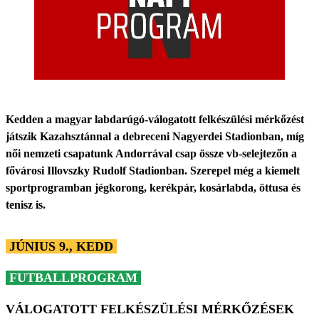
Kedden a magyar labdarúgó-válogatott felkészülési mérkőzést
játszik Kazahsztánnal a debreceni Nagyerdei Stadionban, míg
női nemzeti csapatunk Andorrával csap össze vb-selejtezőn a
fővárosi Illovszky Rudolf Stadionban. Szerepel még a kiemelt
sportprogramban jégkorong, kerékpár, kosárlabda, öttusa és
tenisz is.
JÚNIUS 9., KEDD
FUTBALLPROGRAM
VÁLOGATOTT FELKÉSZÜLÉSI MÉRKŐZÉSEK