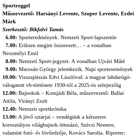
Sportreggel
Műsorvezető: Harsányi Levente, Szuper Levente, Erdei
Márk
Szerkesztő: Bikfalvi Tamás
6.00:
Sporteredmények. Nemzeti Sport-lapszemle
7.00:
Eriksen megint összeesett… – a vonalban
Neszmélyi Emil
8.00:
Nemzeti Sport-jegyzet. A vonalban Ujvári Máté
9.00:
Marosán György jelentkezik. Napi sportesemények
10.00:
Visszajátszás Edvi Lászlóval: a magyar labdarúgó-
válogatott vb-története 1930-tól a 2025-ös selejtezőig
12.00:
Bajnokok – Komjádi Béla, műsorvezető: Ballai
Attila, Virányi Zsolt
12.40:
Nemzeti sportkrónika
13.00:
A jövő sztárjai – vendégünk a kétszeres
korosztályos világbajnok öttusázó, Szécsi Nemere,
valamint futó- és lövőedzője, Kovács Sarolta. Riporter: