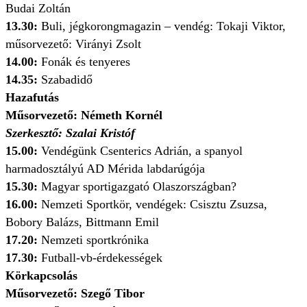
Budai Zoltán
13.30:
Buli, jégkorongmagazin – vendég: Tokaji Viktor,
műsorvezető: Virányi Zsolt
14.00:
Fonák és tenyeres
14.35:
Szabadidő
Hazafutás
Műsorvezető: Németh Kornél
Szerkesztő: Szalai Kristóf
15.00:
Vendégünk Csenterics Adrián, a spanyol
harmadosztályú AD Mérida labdarúgója
15.30:
Magyar sportigazgató Olaszországban?
16.00:
Nemzeti Sportkör, vendégek: Csisztu Zsuzsa,
Bobory Balázs, Bittmann Emil
17.20:
Nemzeti sportkrónika
17.30:
Futball-vb-érdekességek
Körkapcsolás
Műsorvezető: Szegő Tibor