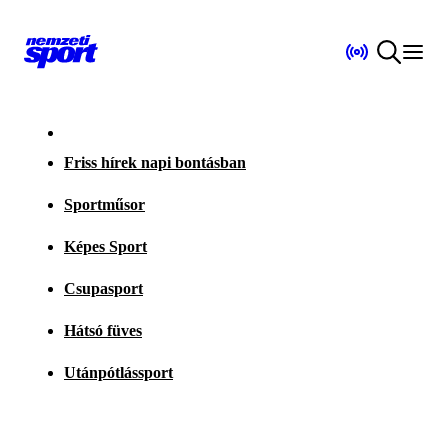
Friss hírek napi bontásban
Sportműsor
Képes Sport
Csupasport
Hátsó füves
Utánpótlássport