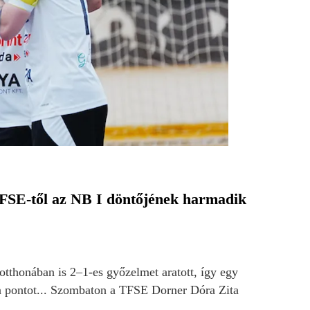
 TFSE-től az NB I döntőjének harmadik
thonában is 2–1-es győzelmet aratott, így egy
e a pontot... Szombaton a TFSE Dorner Dóra Zita