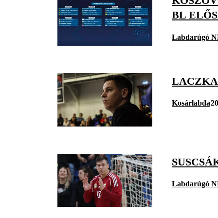
KOSZOVÓ
BL ELŐ
Labdarúgó N
LACZKA
Kosárlabda
20
SUSCSÁ
Labdarúgó N