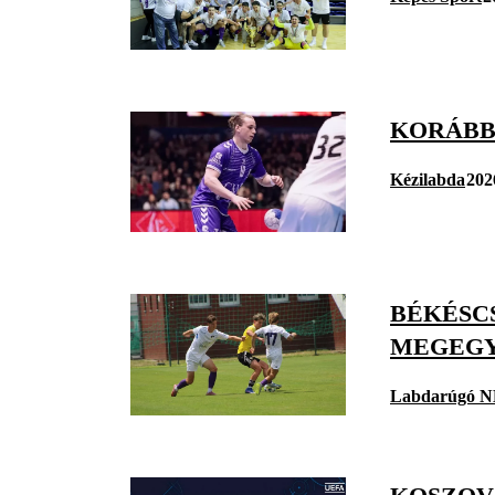
KORÁBB
Kézilabda
202
BÉKÉSC
MEGEGY
Labdarúgó N