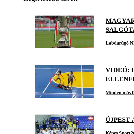
MAGYAR 
SALGÓT
Labdarúgó N
VIDEÓ:
ELLENFE
Minden más f
ÚJPEST 
Képes Sport
2