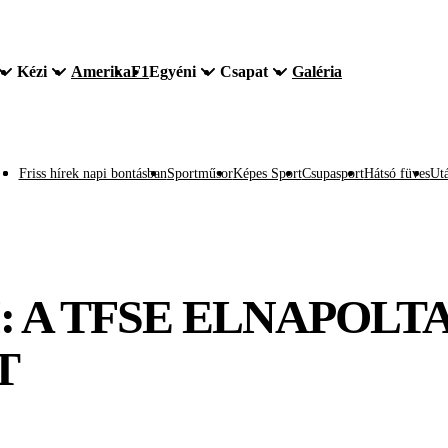
Kézi
Amerika
F1
Egyéni
Csapat
Galéria
Friss hírek napi bontásban
Sportműsor
Képes Sport
Csupasport
Hátsó füves
Utá
: A TFSE ELNAPOLTA
T