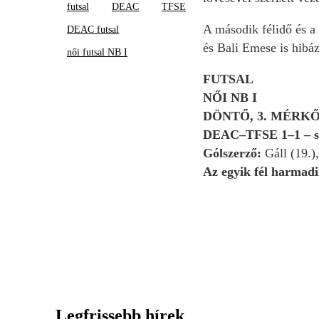
futsal
DEAC
TFSE
A második félidő és a 
DEAC futsal
és Bali Emese is hibá
női futsal NB I
FUTSAL
NŐI NB I
DÖNTŐ, 3. MÉRK
DEAC–TFSE 1–1 – szé
Gólszerző:
Gáll (19.),
Az egyik fél harmadi
Legfrissebb hírek