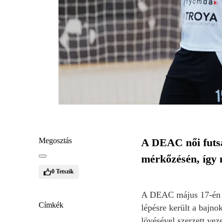
Megosztás
A DEAC női futsa
mérkőzésén, így 
0
Tetszik
A DEAC május 17-én 4–
Címkék
lépésre került a bajn
lövésével szerzett veze