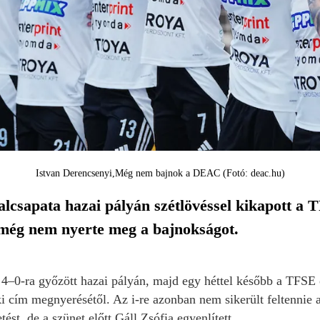
Istvan Derencsenyi
Még nem bajnok a DEAC (Fotó: deac.hu)
lcsapata hazai pályán szétlövéssel kikapott a
még nem nyerte meg a bajnokságot.
0-ra győzött hazai pályán, majd egy héttel később a TFSE ot
oki cím megnyerésétől. Az i-re azonban nem sikerült feltenni
tést, de a szünet előtt Gáll Zsófia egyenlített.