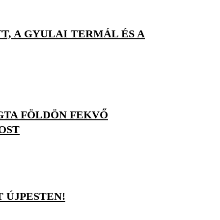
T, A GYULAI TERMÁL ÉS A
ÚGTA FÖLDÖN FEKVŐ
OST
T ÚJPESTEN!