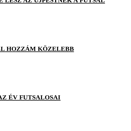
E LESZ AZ ÚJPESTNEK A FUTSAL
LL HOZZÁM KÖZELEBB
AZ ÉV FUTSALOSAI