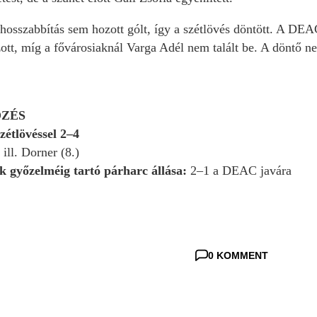
hosszabbítás sem hozott gólt, így a szétlövés döntött. A DEA
zott, míg a fővárosiaknál Varga Adél nem talált be. A döntő 
ŐZÉS
tlövéssel 2–4
 ill. Dorner (8.)
k győzelméig tartó párharc állása:
2–1 a DEAC javára
0 KOMMENT