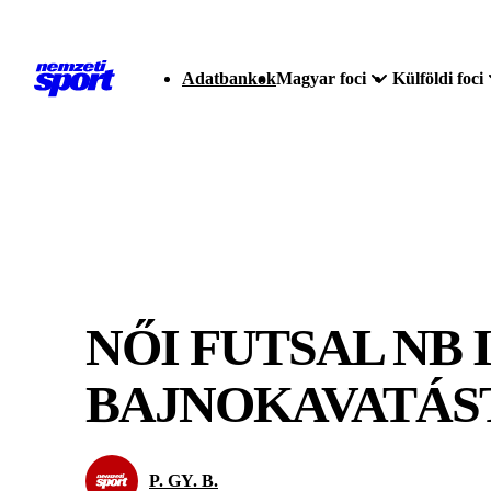
Adatbankok
Magyar foci
Külföldi foci
NŐI FUTSAL NB I
BAJNOKAVATÁS
P. GY. B.