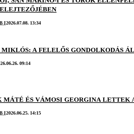
I, SAN MARINÓ-I ÉS TÖRÖK ELLENFEL
SELEJTEZŐJÉBEN
B I
2026.07.08. 13:34
 MIKLÓS: A FELELŐS GONDOLKODÁS Á
26.06.26. 09:14
K MÁTÉ ÉS VÁMOSI GEORGINA LETTEK 
B I
2026.06.25. 14:15