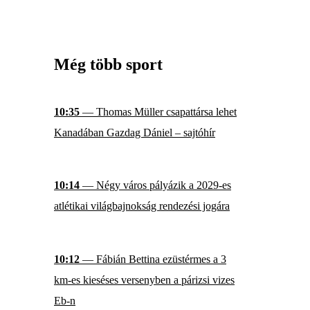
Még több sport
10:35
— Thomas Müller csapattársa lehet
Kanadában Gazdag Dániel – sajtóhír
10:14
— Négy város pályázik a 2029-es
atlétikai világbajnokság rendezési jogára
10:12
— Fábián Bettina ezüstérmes a 3
km-es kieséses versenyben a párizsi vizes
Eb-n