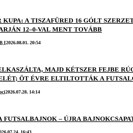
KUPA: A TISZAFÜRED 16 GÓLT SZERZET
ARJÁN 12–0-VAL MENT TOVÁBB
B I
2026.08.01. 20:54
 ELKASZÁLTA, MAJD KÉTSZER FEJBE R
LÉT; ÖT ÉVRE ELTILTOTTÁK A FUTSAL
oci
2026.07.28. 14:14
A FUTSALBAJNOK – ÚJRA BAJNOKCSAPA
026.07.24. 16:43