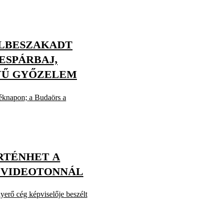
ÉLBESZAKADT
ESPÁRBAJ,
YŰ GYŐZELEM
téknapon; a Budaörs a
RTÉNHET A
 VIDEOTONNÁL
nyerő cég képviselője beszélt