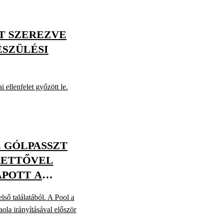
T SZEREZVE
ÉSZÜLÉSI
ellenfelet győzött le.
 GÓLPASSZT
KETTŐVEL
APOTT A
első találatából. A Pool a
aola irányításával először