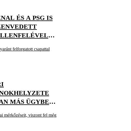
NAL ÉS A PSG IS
ZENVEDETT
ELLENFELÉVEL
ránt felforgatott csapattal
I
RNOKHELYZETE
AN MÁS ÜGYBEN
i mérkőzéseit, viszont fel még