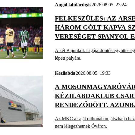
Angol labdarúgás
2026.08.05. 23:24
FELKÉSZÜLÉS: AZ ARSE
HÁROM GÓLT KAPVA S
VERESÉGET SPANYOL 
SZEMBEN
A két Bajnokok Ligája-döntős együttes egya
lépett pályára.
Kézilabda
2026.08.05. 19:33
A MOSONMAGYARÓVÁR
KÉZILABDAKLUB CSA
RENDEZŐDÖTT, AZONB
NYOMOZÁS INDULT
Az MKC a saját otthonában játszhatja haza
nem lélegezhetnek Óváron.