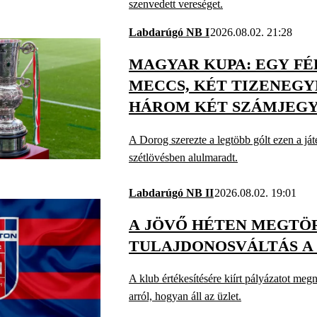
szenvedett vereséget.
Labdarúgó NB I
2026.08.02. 21:28
MAGYAR KUPA: EGY F
MECCS, KÉT TIZENEGY
HÁROM KÉT SZÁMJEG
A Dorog szerezte a legtöbb gólt ezen a já
szétlövésben alulmaradt.
Labdarúgó NB II
2026.08.02. 19:01
A JÖVŐ HÉTEN MEGTÖ
TULAJDONOSVÁLTÁS A
A klub értékesítésére kiírt pályázatot meg
arról, hogyan áll az üzlet.