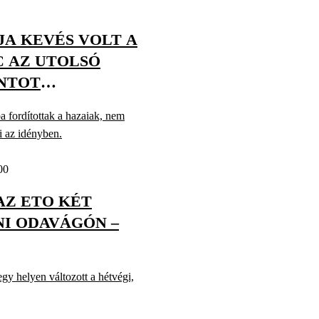
A KEVÉS VOLT A
C AZ UTOLSÓ
NTOT
a fordítottak a hazaiak, nem
i az idényben.
00
AZ ETO KÉT
NI ODAVÁGÓN –
y helyen változott a hétvégi,