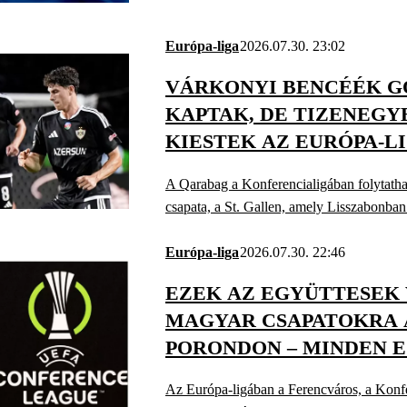
Európa-liga
2026.07.30. 23:02
VÁRKONYI BENCÉÉK G
KAPTAK, DE TIZENEG
KIESTEK AZ EURÓPA-L
A Qarabag a Konferencialigában folytatha
csapata, a St. Gallen, amely Lisszabonban
Európa-liga
2026.07.30. 22:46
EZEK AZ EGYÜTTESEK
MAGYAR CSAPATOKRA 
PORONDON – MINDEN E
FOLYTATÁSRÓL
Az Európa-ligában a Ferencváros, a Konf