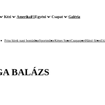
Kézi
Amerika
F1
Egyéni
Csapat
Galéria
Friss hírek napi bontásban
Sportműsor
Képes Sport
Csupasport
Hátsó füves
Utá
GA BALÁZS