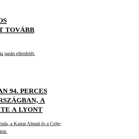
OS
T TOVÁBB
a japán ellenfelét.
N 94. PERCES
RSZÁGBAN, A
TE A LYONT
da, a Kairat Almati és a Celje;
imt.