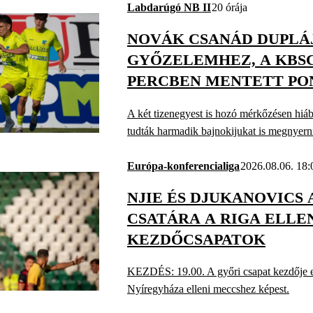
Labdarúgó NB II
20 órája
NOVÁK CSANÁD DUPLÁJ
GYŐZELEMHEZ, A KBS
PERCBEN MENTETT PO
GYIRMÓTON
A két tizenegyest is hozó mérkőzésen hiáb
tudták harmadik bajnokijukat is megnyern
Európa-konferencialiga
2026.08.06. 18:
NJIE ÉS DJUKANOVICS 
CSATÁRA A RIGA ELLE
KEZDŐCSAPATOK
KEZDÉS: 19.00. A győri csapat kezdője eg
Nyíregyháza elleni meccshez képest.