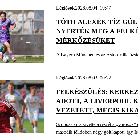
Légiósok
2026.08.04. 19:47
TÓTH ALEXÉK TÍZ GÓL
NYERTÉK MEG A FELK
MÉRKŐZÉSÜKET
A Bayern München és az Aston Villa ázsiai 
Légiósok
2026.08.03. 00:22
FELKÉSZÜLÉS: KERKEZ
ADOTT, A LIVERPOOL 
VEZETETT, MÉGIS KIK
LEEDSTŐL
Szoboszlai is kivette a részét a „vörösök” 
második félidőben négy gólt kapott, így Ir