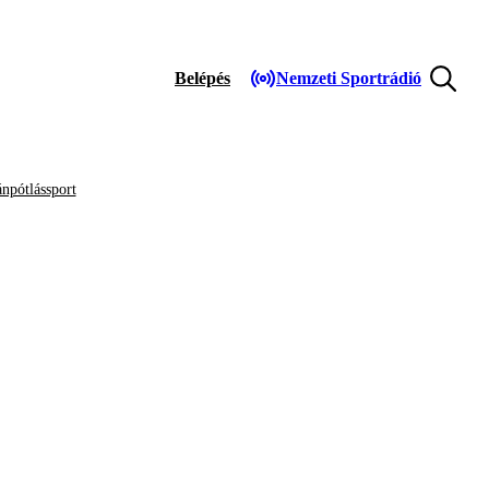
Belépés
Nemzeti Sportrádió
npótlássport