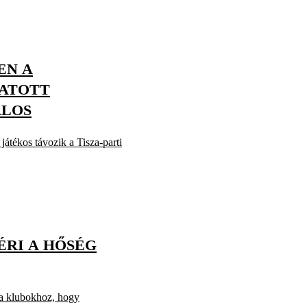
EN A
ATOTT
ALOS
játékos távozik a Tisza-parti
RI A HŐSÉG
t a klubokhoz, hogy