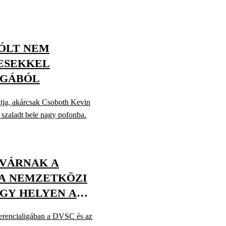
ÓLT NEM
YESEKKEL
IGÁBÓL
tja, akárcsak Csoboth Kevin
 szaladt bele nagy pofonba.
 VÁRNAK A
A NEMZETKÖZI
GY HELYEN A
erencialigában a DVSC és az