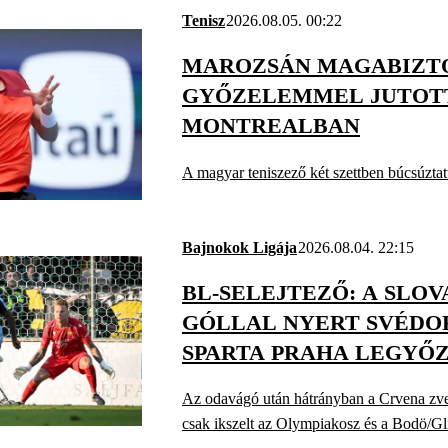
Tenisz
2026.08.05. 00:22
MAROZSÁN MAGABIZT
GYŐZELEMMEL JUTOT
MONTREALBAN
A magyar teniszező két szettben búcsúztatt
Bajnokok Ligája
2026.08.04. 22:15
BL-SELEJTEZŐ: A SLOVA
GÓLLAL NYERT SVÉDO
SPARTA PRAHA LEGYŐZ
Az odavágó után hátrányban a Crvena zvez
csak ikszelt az Olympiakosz és a Bodö/Gl