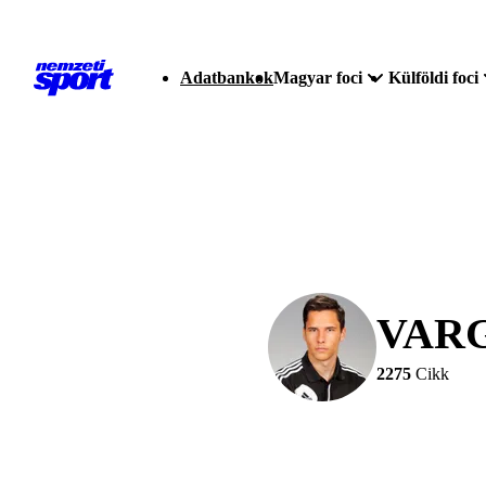
Adatbankok
Magyar foci
Külföldi foci
VAR
2275
Cikk