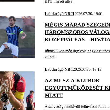
ETO maradt állva.
Labdarúgó NB II
2026.07.30. 19:01
MÉGIS MARAD SZEGED
HÁROMSZOROS VÁLOG
KÖZÉPPÁLYÁS – HIVAT
Június 30-án még úgy volt, hogy a rutinos 
klubtól.
Labdarúgó NB I
2026.07.30. 18:13
AZ MLSZ A KLUBOK
EGYÜTTMŰKÖDÉSÉT KÉ
MIATT
A szövetség rendkívüli felhívással fordul