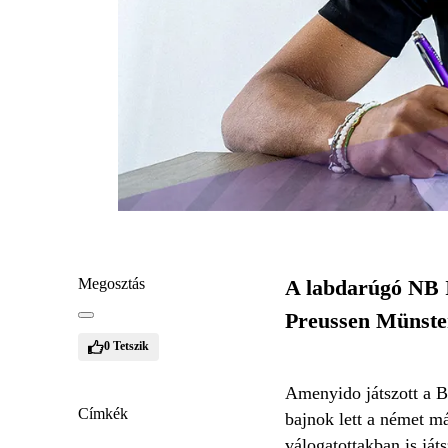
Megosztás
A labdarúgó NB I-
Preussen Münster
0
Tetszik
Amenyido játszott a B
Címkék
bajnok lett a német m
válogatottakban is játs