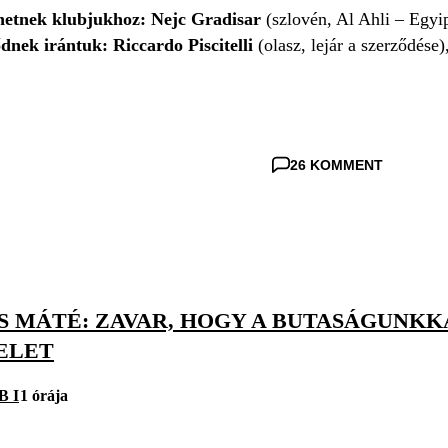
hetnek klubjukhoz: Nejc Gradisar
(szlovén, Al Ahli – Egyi
nek irántuk: Riccardo Piscitelli
(olasz, lejár a szerződése)
26 KOMMENT
TS MÁTÉ: ZAVAR, HOGY A BUTASÁGUN
ELET
B I
1 órája