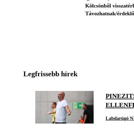
Kölcsönből visszatér
Távozhatnak/érdeklőd
Legfrissebb hírek
PINEZI
ELLENF
Labdarúgó N