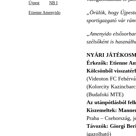
Újpest
NB I
„Örülök, hogy Újpeste
Etienne Amenyido
sportigazgató vár rám
„Amenyido elsősorban 
szélsőként is használh
NYÁRI JÁTÉKOSM
Érkezők:
Etienne A
Kölcsönből visszaté
(Videoton FC Fehérvá
(Kolorcity Kazincbarc
(Budafoki MTE)
Az utánpótlásból fel
Kiszemeltek: Manne
Praha – Csehország, j
Távozók: Giorgi Ber
igazolható)