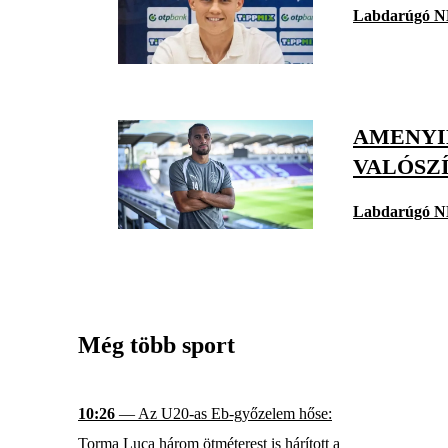
Labdarúgó N
AMENYID
VALÓSZ
Labdarúgó N
Még több sport
10:26
— Az U20-as Eb-győzelem hőse:
Torma Luca három ötméterest is hárított a