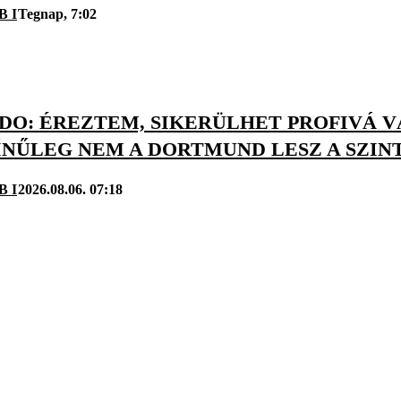
B I
Tegnap, 7:02
O: ÉREZTEM, SIKERÜLHET PROFIVÁ VÁ
ÍNŰLEG NEM A DORTMUND LESZ A SZIN
B I
2026.08.06. 07:18