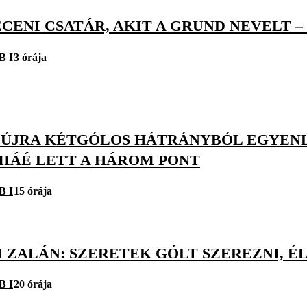
CENI CSATÁR, AKIT A GRUND NEVELT –
B I
3 órája
 ÚJRA KÉTGÓLOS HÁTRÁNYBÓL EGYENLÍ
IÁÉ LETT A HÁROM PONT
B I
15 órája
 ZALÁN: SZERETEK GÓLT SZEREZNI, É
B I
20 órája