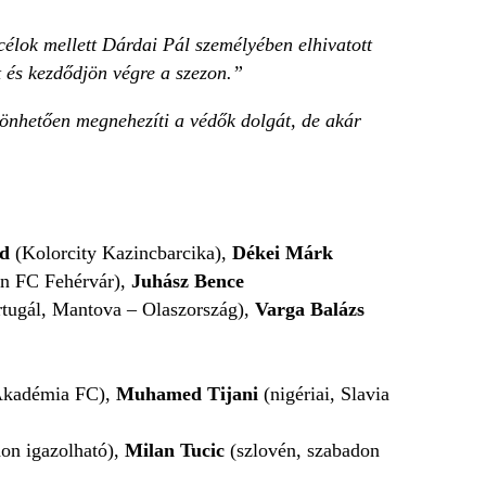
élok mellett Dárdai Pál személyében elhivatott
 és kezdődjön végre a szezon.”
önhetően megnehezíti a védők dolgát, de akár
d
(Kolorcity Kazincbarcika),
Dékei Márk
n FC Fehérvár),
Juhász Bence
rtugál, Mantova – Olaszország),
Varga Balázs
Akadémia FC),
Muhamed Tijani
(nigériai, Slavia
on igazolható),
Milan Tucic
(szlovén, szabadon