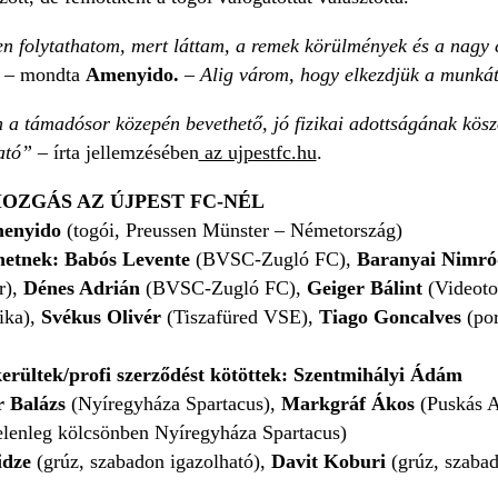
n folytathatom, mert láttam, a remek körülmények és a nagy c
 –
mondta
Amenyido.
– Alig várom, hogy elkezdjük a munkát
a támadósor közepén bevethető, jó fizikai adottságának kösz
ató”
– írta jellemzésében
az ujpestfc.hu
.
OZGÁS AZ ÚJPEST FC-NÉL
menyido
(togói, Preussen Münster – Németország)
rhetnek: Babós Levente
(BVSC-Zugló FC),
Baranyai Nimró
r),
Dénes Adrián
(BVSC-Zugló FC),
Geiger Bálint
(Videoto
ika),
Svékus Olivér
(Tiszafüred VSE),
Tiago Goncalves
(po
kerültek/profi szerződést kötöttek: Szentmihályi Ádám
r Balázs
(Nyíregyháza Spartacus),
Markgráf Ákos
(Puskás 
elenleg kölcsönben Nyíregyháza Spartacus)
idze
(grúz, szabadon igazolható),
Davit Koburi
(grúz, szabad