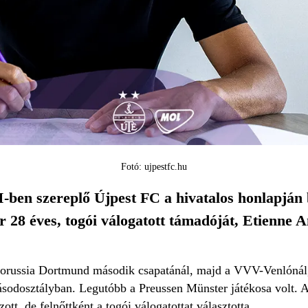
Fotó: ujpestfc.hu
ben szereplő Újpest FC a hivatalos honlapján b
 28 éves, togói válogatott támadóját, Etienne 
orussia Dortmund második csapatánál, majd a VVV-Venlónál, a
ásodosztályban. Legutóbb a Preussen Münster játékosa volt. 
zott, de felnőttként a togói válogatottat választotta.