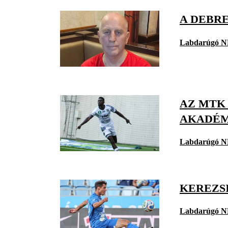
A DEBRE
Labdarúgó N
AZ MTK
AKADÉM
Labdarúgó N
KEREZSI
Labdarúgó N