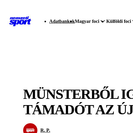
Adatbankok
Magyar foci
Külföldi foci
MÜNSTERBŐL I
TÁMADÓT AZ ÚJ
R. P.