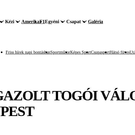
Kézi
Amerika
F1
Egyéni
Csapat
Galéria
Friss hírek napi bontásban
Sportműsor
Képes Sport
Csupasport
Hátsó füves
Utá
GAZOLT TOGÓI VÁL
PEST