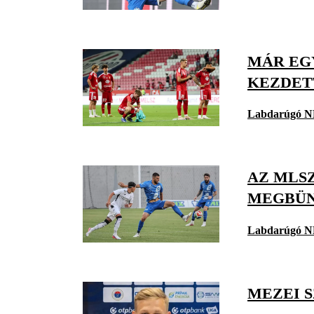
MÁR EG
KEZDETT
Labdarúgó N
AZ MLS
MEGBÜN
Labdarúgó N
MEZEI 