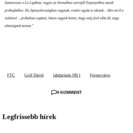
hamarosan a La Ligában, vagyis az élvonalban szereplő Espanyolhoz utazik
próbajátékra. Ha Spanyolországban vagyunk, rendre együtt is edzünk – Alex ott él a
szüleivel –, próbálom segíteni, biztos vagyok benne, hogy szép jövő előtt áll, nagy
tehetségnek tartom.
”
FTC
Gróf Dávid
labdarúgás NB I
Ferencváros
4 KOMMENT
Legfrissebb hírek