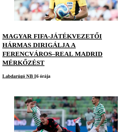
MAGYAR FIFA-JÁTÉKVEZETŐI
HÁRMAS DIRIGÁLJA A
FERENCVÁROS–REAL MADRID
MÉRKŐZÉST
Labdarúgó NB I
6 órája