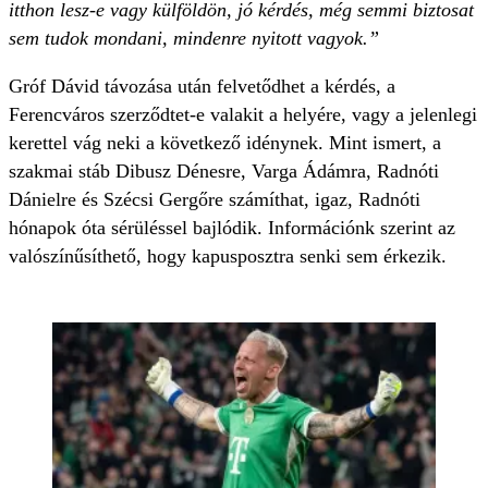
itthon lesz-e vagy külföldön, jó kérdés, még semmi biztosat
sem tudok mondani, mindenre nyitott vagyok.”
Gróf Dávid távozása után felvetődhet a kérdés, a
Ferencváros szerződtet-e valakit a helyére, vagy a jelenlegi
kerettel vág neki a következő idénynek. Mint ismert, a
szakmai stáb Dibusz Dénesre, Varga Ádámra, Radnóti
Dánielre és Szécsi Gergőre számíthat, igaz, Radnóti
hónapok óta sérüléssel bajlódik. Információnk szerint az
valószínűsíthető, hogy kapusposztra senki sem érkezik.