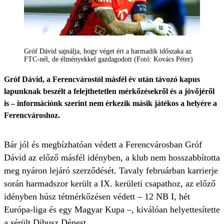
Gróf Dávid sajnálja, hogy véget ért a harmadik időszaka az
FTC-nél, de élményekkel gazdagodott (Fotó: Kovács Péter)
Gróf Dávid, a Ferencvárostól másfél év után távozó kapus
lapunknak beszélt a felejthetetlen mérkőzésekről és a jövőjéről
is – információnk szerint nem érkezik másik játékos a helyére a
Ferencvároshoz.
Bár jól és megbízhatóan védett a Ferencvárosban Gróf
Dávid az előző másfél idényben, a klub nem hosszabbította
meg nyáron lejáró szerződését. Tavaly februárban karrierje
során harmadszor került a IX. kerületi csapathoz, az előző
idényben húsz tétmérkőzésen védett – 12 NB I, hét
Európa-liga és egy Magyar Kupa –, kiválóan helyettesítette
a sérült Dibusz Dénest.