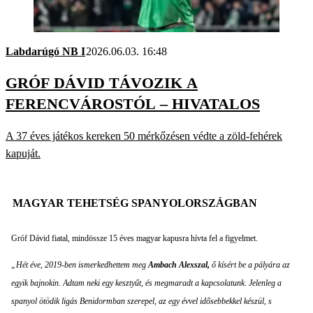
Labdarúgó NB I
2026.06.03. 16:48
GRÓF DÁVID TÁVOZIK A
FERENCVÁROSTÓL – HIVATALOS
A 37 éves játékos kereken 50 mérkőzésen védte a zöld-fehérek
kapuját.
MAGYAR TEHETSÉG SPANYOLORSZÁGBAN
Gróf Dávid fiatal, mindössze 15 éves magyar kapusra hívta fel a figyelmet.
„Hét éve, 2019-ben ismerkedhettem meg
Ambach Alexszal,
ő kísért be a pályára az
egyik bajnokin. Adtam neki egy kesztyűt, és megmaradt a kapcsolatunk. Jelenleg a
spanyol ötödik ligás Benidormban szerepel, az egy évvel idősebbekkel készül, s