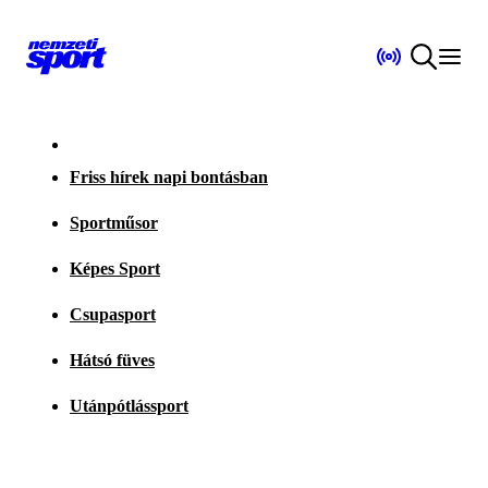
Friss hírek napi bontásban
Sportműsor
Képes Sport
Csupasport
Hátsó füves
Utánpótlássport