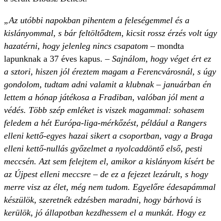
„Az utóbbi napokban pihentem a feleségemmel és a
kislányommal, s bár feltöltődtem, kicsit rossz érzés volt úgy
hazatérni, hogy jelenleg nincs csapatom
– mondta
lapunknak a 37 éves kapus. –
Sajnálom, hogy véget ért ez
a sztori, hiszen jól éreztem magam a Ferencvárosnál, s úgy
gondolom, tudtam adni valamit a klubnak – januárban én
lettem a hónap játékosa a Fradiban, valóban jól ment a
védés. Több szép emléket is viszek magammal: sohasem
feledem a hét Európa-liga-mérkőzést, például a Rangers
elleni kettő-egyes hazai sikert a csoportban, vagy a Braga
elleni kettő-nullás győzelmet a nyolcaddöntő első, pesti
meccsén. Azt sem felejtem el, amikor a kislányom kísért be
az Újpest elleni meccsre – de ez a fejezet lezárult, s hogy
merre visz az élet, még nem tudom. Egyelőre édesapámmal
készülök, szeretnék edzésben maradni, hogy bárhová is
kerülök, jó állapotban kezdhessem el a munkát. Hogy ez