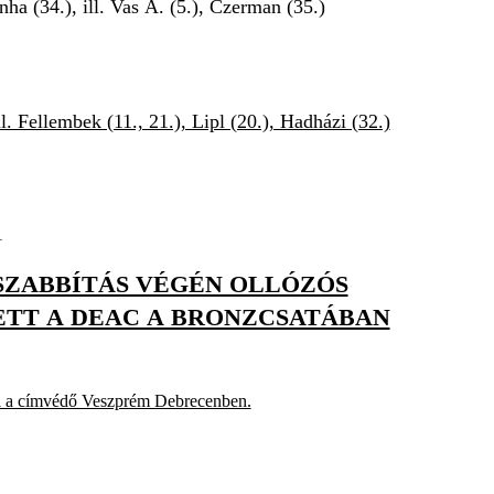
ha (34.), ill. Vas Á. (5.), Czerman (35.)
l. Fellembek (11., 21.), Lipl (20.), Hadházi (32.)
1
SSZABBÍTÁS VÉGÉN OLLÓZÓS
TT A DEAC A BRONZCSATÁBAN
l a címvédő Veszprém Debrecenben.