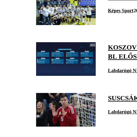
Képes Sport
2
KOSZOVÓ
BL ELŐ
Labdarúgó N
SUSCSÁ
Labdarúgó N