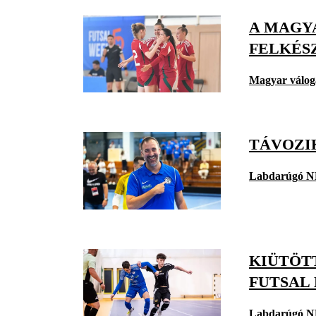
A MAGY
FELKÉS
Magyar válog
TÁVOZI
Labdarúgó N
KIÜTÖT
FUTSAL 
Labdarúgó N