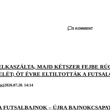
3 KOMMENT
 ELKASZÁLTA, MAJD KÉTSZER FEJBE R
LÉT; ÖT ÉVRE ELTILTOTTÁK A FUTSAL
oci
2026.07.28. 14:14
A FUTSALBAJNOK – ÚJRA BAJNOKCSAPA