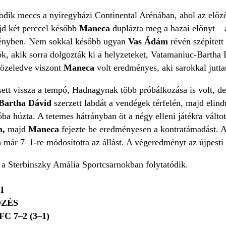
odik meccs a nyíregyházi Continental Arénában, ahol az előző
jd két perccel később
Maneca
duplázta meg a hazai előnyt – a
idényben. Nem sokkal később ugyan
Vas Ádám
révén szépítet
k, akik sorra dolgozták ki a helyzeteket, Vatamaniuc-Bartha 
közeledve viszont
Maneca
volt eredményes, aki sarokkal jutt
sett vissza a tempó, Hadnagynak több próbálkozása is volt, de
Bartha Dávid
szerzett labdát a vendégek térfelén, majd elindu
óba húzta. A tetemes hátrányban öt a négy elleni játékra váltot
n,
majd
Maneca
fejezte be eredményesen a kontratámadást. A 
a
már 7–1-re módosította az állást. A végeredményt az újpesti
 a Sterbinszky Amália Sportcsarnokban folytatódik.
I
ŐZÉS
FC 7–2 (3–1)