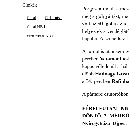
Címkék
Pörgősen indult a más
meg a gólgyártást, ma
futsal
férfi futsal
volt az 50. gólja az 
futsal NB I
helyeztek a vendéglátó
férfi futsal NB I
kapuba. A szünethez 
A fordulás után sem e
percben
Vatamaniuc-
kapus véletlenül a hál
előbb
Hadnagy Istvá
a 34. percben
Rafinh
A párharc csütörtökön
FÉRFI FUTSAL NB 
DÖNTŐ, 2. MÉRK
Nyíregyháza–Újpest 