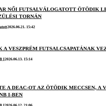
AR NŐI FUTSALVÁLOGATOTT ÖTÖDIK L
ZÜLÉSI TORNÁN
atott
2026.06.21. 15:42
K A VESZPRÉM FUTSALCSAPATÁNAK VE
B I
2026.06.13. 15:14
TE A DEAC-OT AZ ÖTÖDIK MECCSEN, A
NB I-BEN
B I
2026.06.12. 21:06