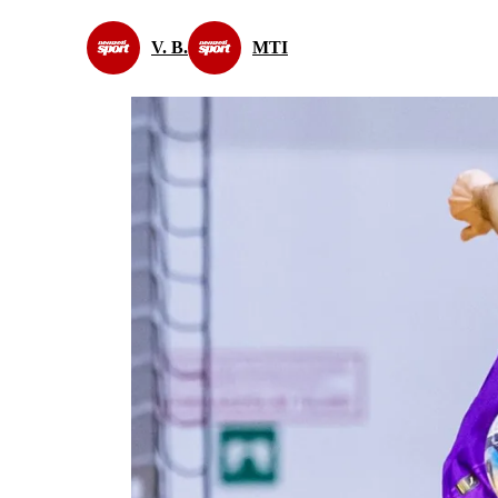
V. B.
MTI