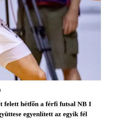
)
felett hétfőn a férfi futsal NB I
ttese egyenlített az egyik fél