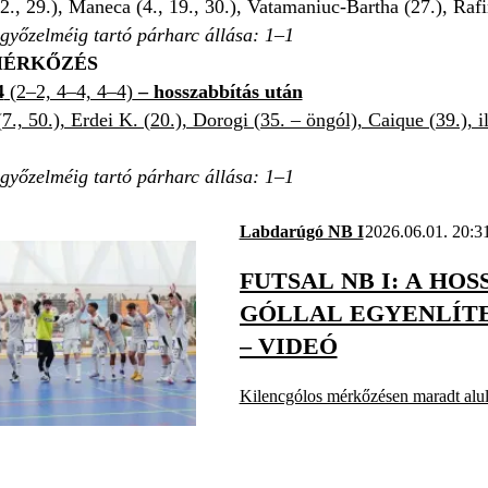
., 29.), Maneca (4., 19., 30.), Vatamaniuc-Bartha (27.), Rafin
 győzelméig tartó párharc állása: 1–1
 MÉRKŐZÉS
4
(2–2, 4–4, 4–4)
– hosszabbítás után
7., 50.), Erdei K. (20.), Dorogi (35. – öngól), Caique (39.), il
 győzelméig tartó párharc állása: 1–1
Labdarúgó NB I
2026.06.01. 20:3
FUTSAL NB I: A HO
GÓLLAL EGYENLÍTE
– VIDEÓ
Kilencgólos mérkőzésen maradt alu