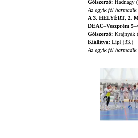
Gólszerző:
Hadnagy (2
Az egyik fél harmadik
A 3. HELYÉRT, 2.
DEAC–Veszprém 5–
Gólszerző:
Krajnyák (
Kiállítva:
Lipl (33.)
Az egyik fél harmadik