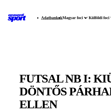
Adatbankok
Magyar foci
Külföldi foci
FUTSAL NB I: K
DÖNTŐS PÁRHAR
ELLEN