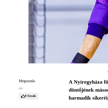
Megosztás
A Nyíregyháza föl
döntőjének másodi
0
Tetszik
harmadik sikeréi