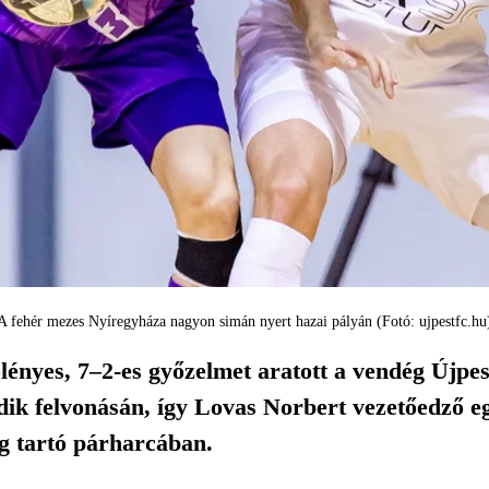
A fehér mezes Nyíregyháza nagyon simán nyert hazai pályán (Fotó: ujpestfc.hu
ényes, 7–2-es győzelmet aratott a vendég Újpest 
k felvonásán, így Lovas Norbert vezetőedző együ
g tartó párharcában.