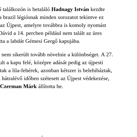
 találkozón is betaláló
Hadnagy István
kezdte
 brazil légiósnak minden sorozatot tekintve ez
t az Újpest, amelyre továbbra is komoly nyomást
Dávid a 14. percben például nem talált az üres
atta a labdát Gémesi Gergő kapujába.
 nem sikerült tovább növelnie a különbséget. A 27.
lt a kapu felé, középre adását pedig az újpesti
tak a lila-fehérek, azonban kétszer is belehibáztak,
hátralévő időben szétesett az Újpest védekezése,
Czerman Márk
állította be.