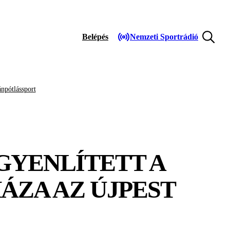
Belépés
Nemzeti Sportrádió
npótlássport
EGYENLÍTETT A
ÁZA AZ ÚJPEST