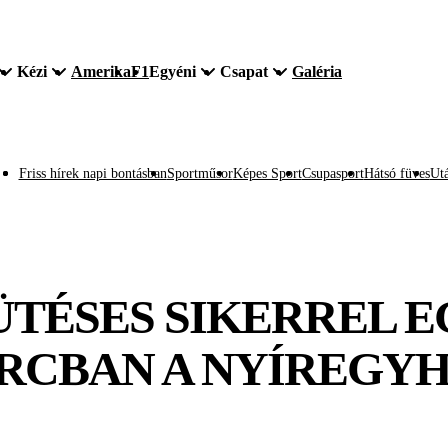
Kézi
Amerika
F1
Egyéni
Csapat
Galéria
Friss hírek napi bontásban
Sportműsor
Képes Sport
Csupasport
Hátsó füves
Utá
IÜTÉSES SIKERREL 
CBAN A NYÍREGYH