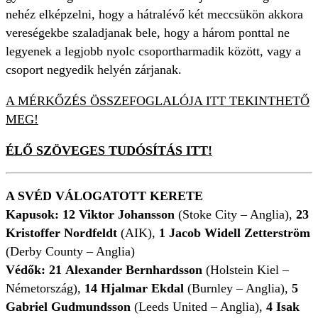
nehéz elképzelni, hogy a hátralévő két meccsükön akkora
vereségekbe szaladjanak bele, hogy a három ponttal ne
legyenek a legjobb nyolc csoportharmadik között, vagy a
csoport negyedik helyén zárjanak.
A MÉRKŐZÉS ÖSSZEFOGLALÓJA ITT TEKINTHETŐ
MEG!
ÉLŐ SZÖVEGES TUDÓSÍTÁS ITT!
A SVÉD VÁLOGATOTT KERETE
Kapusok:
12
Viktor Johansson
(Stoke City – Anglia),
23
Kristoffer Nordfeldt
(AIK),
1 Jacob Widell Zetterström
(Derby County – Anglia)
Védők: 21
Alexander Bernhardsson
(Holstein Kiel –
Németország),
14 Hjalmar Ekdal
(Burnley – Anglia),
5
Gabriel Gudmundsson
(Leeds United – Anglia),
4
Isak