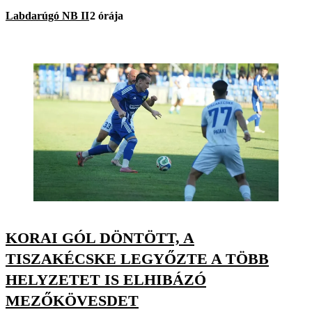
Labdarúgó NB II
2 órája
KORAI GÓL DÖNTÖTT, A
TISZAKÉCSKE LEGYŐZTE A TÖBB
HELYZETET IS ELHIBÁZÓ
MEZŐKÖVESDET