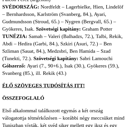
SVÉDORSZÁG:
Nordfeldt – Lagerbielke, Hien, Lindelöf
– Bernhardsson, Karlström (Svanberg, 84.), Ayari,
Gudmundsson (Stroud, 65.) – Nygren (Bergvall, 65.) –
Gyökeres, Isak.
Szövetségi kapitány:
Graham Potter
TUNÉZIA:
Samah – Valeri (Balhadzs, 72.), Talbi, Rekik,
Abdi – Hedira (Garbi, 84.), Szkiri (Asuri, 72.) – Ben
Szliman (Sauat, 84.), Medzsbri, Ben Hamida – Szad
(Tunekti, 72.).
Szövetségi kapitány:
Sabri Lamouchi
Gólszerző:
Ayari (7., 90+6.), Isak (30.), Gyökeres (59.),
Svanberg (85.), ill. Rekik (43.)
ÉLŐ SZÖVEGES TUDÓSÍTÁS ITT!
ÖSSZEFOGLALÓ
Első alkalommal találkozott egymás a két ország
válogatottja tétmérkőzésen – korábbi négy meccsüket mind
Tuniszban vívták, két svéd siker mellett egy iksz és egy