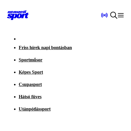
Friss hírek napi bontásban
Sportműsor
Képes Sport
Csupasport
Hátsó füves
Utánpótlássport