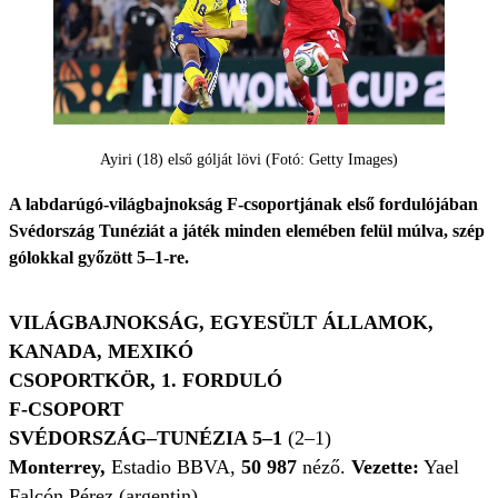
Ayiri (18) első gólját lövi (Fotó: Getty Images)
A labdarúgó-világbajnokság F-csoportjának első fordulójában
Svédország Tunéziát a játék minden elemében felül múlva, szép
gólokkal győzött 5–1-re.
VILÁGBAJNOKSÁG, EGYESÜLT ÁLLAMOK,
KANADA, MEXIKÓ
CSOPORTKÖR, 1. FORDULÓ
F-CSOPORT
SVÉDORSZÁG–TUNÉZIA 5–1
(2–1)
Monterrey,
Estadio BBVA,
50 987
néző.
Vezette:
Yael
Falcón Pérez (argentin)