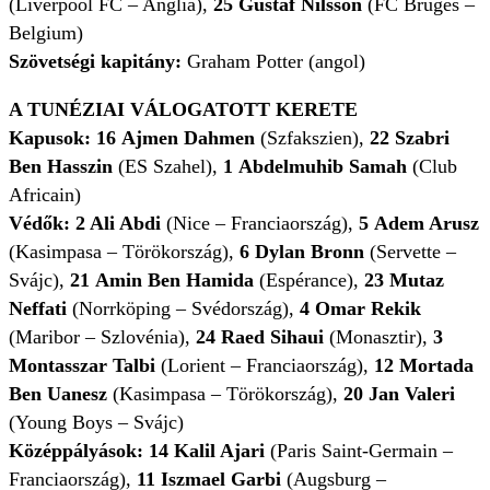
(Liverpool FC – Anglia),
25
Gustaf Nilsson
(FC Bruges –
Belgium)
Szövetségi kapitány:
Graham Potter (angol)
A TUNÉZIAI VÁLOGATOTT KERETE
Kapusok:
16
Ajmen Dahmen
(Szfakszien),
22
Szabri
Ben Hasszin
(ES Szahel),
1
Abdelmuhib Samah
(Club
Africain)
Védők:
2 Ali Abdi
(Nice – Franciaország),
5
Adem Arusz
(Kasimpasa – Törökország),
6 Dylan Bronn
(Servette –
Svájc),
21
Amin Ben Hamida
(Espérance),
23
Mutaz
Neffati
(Norrköping – Svédország),
4
Omar Rekik
(Maribor – Szlovénia),
24
Raed Sihaui
(Monasztir),
3
Montasszar Talbi
(Lorient – Franciaország),
12
Mortada
Ben Uanesz
(Kasimpasa – Törökország),
20 Jan Valeri
(Young Boys – Svájc)
Középpályások:
14
Kalil Ajari
(Paris Saint-Germain –
Franciaország),
11
Iszmael Garbi
(Augsburg –