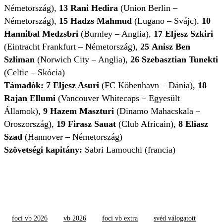
Németország),
13
Rani Hedira
(Union Berlin –
Németország),
15 Hadzs Mahmud
(Lugano – Svájc),
10
Hannibal Medzsbri
(Burnley – Anglia),
17
Eljesz Szkiri
(Eintracht Frankfurt – Németország),
25
Anisz Ben
Szliman
(Norwich City – Anglia),
26
Szebasztian Tunekti
(Celtic – Skócia)
Támadók:
7
Eljesz Asuri
(FC Köbenhavn – Dánia),
18
Rajan Ellumi
(Vancouver Whitecaps – Egyesült
Államok),
9 Hazem Maszturi
(Dinamo Mahacskala –
Oroszország),
19
Firasz Sauat
(Club Africain),
8
Eliasz
Szad
(Hannover – Németország)
Szövetségi kapitány:
Sabri Lamouchi (francia)
foci vb 2026
vb 2026
foci vb extra
svéd válogatott