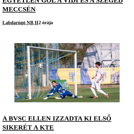
EGYETLEN GÓL A VIDI ÉS A SZEGED
MECCSÉN
Labdarúgó NB II
2 órája
A BVSC ELLEN IZZADTA KI ELSŐ
SIKERÉT A KTE