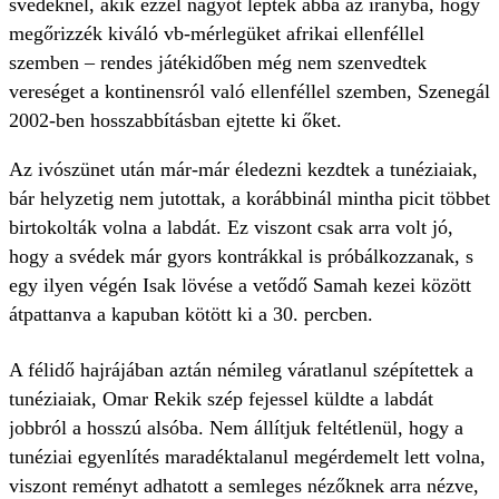
svédeknél, akik ezzel nagyot léptek abba az irányba, hogy
megőrizzék kiváló vb-mérlegüket afrikai ellenféllel
szemben – rendes játékidőben még nem szenvedtek
vereséget a kontinensról való ellenféllel szemben, Szenegál
2002-ben hosszabbításban ejtette ki őket.
Az ivószünet után már-már éledezni kezdtek a tunéziaiak,
bár helyzetig nem jutottak, a korábbinál mintha picit többet
birtokolták volna a labdát. Ez viszont csak arra volt jó,
hogy a svédek már gyors kontrákkal is próbálkozzanak, s
egy ilyen végén Isak lövése a vetődő Samah kezei között
átpattanva a kapuban kötött ki a 30. percben.
A félidő hajrájában aztán némileg váratlanul szépítettek a
tunéziaiak, Omar Rekik szép fejessel küldte a labdát
jobbról a hosszú alsóba. Nem állítjuk feltétlenül, hogy a
tunéziai egyenlítés maradéktalanul megérdemelt lett volna,
viszont reményt adhatott a semleges nézőknek arra nézve,