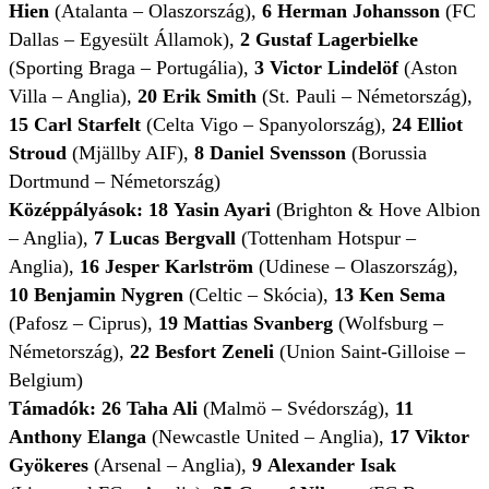
Hien
(Atalanta – Olaszország),
6 Herman Johansson
(FC
Dallas – Egyesült Államok),
2
Gustaf Lagerbielke
(Sporting Braga – Portugália),
3
Victor Lindelöf
(Aston
Villa – Anglia),
20
Erik Smith
(St. Pauli – Németország),
15
Carl Starfelt
(Celta Vigo – Spanyolország),
24
Elliot
Stroud
(Mjällby AIF),
8
Daniel Svensson
(Borussia
Dortmund – Németország)
Középpályások:
18
Yasin Ayari
(Brighton & Hove Albion
– Anglia),
7
Lucas Bergvall
(Tottenham Hotspur –
Anglia),
16
Jesper Karlström
(Udinese – Olaszország),
10
Benjamin Nygren
(Celtic – Skócia),
13
Ken Sema
(Pafosz – Ciprus),
19
Mattias Svanberg
(Wolfsburg –
Németország),
22
Besfort Zeneli
(Union Saint-Gilloise –
Belgium)
Támadók:
26
Taha Ali
(Malmö – Svédország),
11
Anthony Elanga
(Newcastle United – Anglia),
17
Viktor
Gyökeres
(Arsenal – Anglia),
9
Alexander Isak