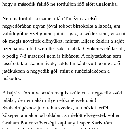
hogy a második félidő ne forduljon idő előtt unalomba.
Nem is fordult: a szünet után Tunézia az első
negyedórában ugyan jóval többet birtokolta a labdát, ám
valódi gólhelyzetig nem jutott. Igaz, a svédek sem, viszont
ők mégis növelték előnyüket, miután Eljesz Szkirit a saját
tizenhatosa előtt szerelte Isak, a labda Gyökeres elé került,
ő pedig 7-8 méterről nem is hibázott. A folytatásban sem
lassítottak a skandinávok, sokkal inkább volt benne az ő
játékukban a negyedik gól, mint a tunéziaiakéban a
második.
A hajrára fordulva aztán meg is született a negyedik svéd
találat, de nem akármilyen előzmények után!
Szabadrúgáshoz jutottak a svédek, a tunéziai térfél
közepén annak a bal oldalán, s mielőtt elvégezték volna
Graham Potter szövetségi kapitány Jesper Karlström