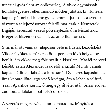
tunéziai győzelem az örökmérleg. A vb-re egymásnak
homlokegyenest ellentmondó módon jutottak ki: Tunézia
kapott gól nélkül kilenc győzelemmel jutott ki, a svédek
viszont a selejtezősorozat felétől már csak a Nemzetek
Ligáján keresztül vezető pótselejtezős útra készültek...
Megérte, hiszen ott vannak az amerikai tornán.
S ha már ott vannak, alaposan bele is húztak kezdésként:
Viktor Gyökeres már az ötödik percben lövő helyzetbe
került, ám ekkor még fölé szállt a kísérlete. Másfél perccel
később aztán Alexander Isak elől a kifutó Muhib Samah
kapus elütötte a labdát, a kipattanót Gyökeres kapásból az
üres kapura lőtte, egy védő kivágta, ám a labda a felfutó
Yasin Ayarihoz került, ő meg egy átvétel után óriási erővel
zúdította a labdát a bal felső sarokba.
A vezetés megszerzése után is maradt az irányítás a