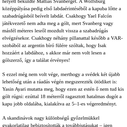
helyett beküldte Mattias Svanberget. A Wolfsburg
középpályása pedig első labdaérintéséből a kapuba lőtte a
szabadrúgásból beívelt labdát. Csakhogy Yael Falcón
játékvezető nem adta meg a gólt, mert Svanberg vagy
másfél méteres lesről mozdult vissza a szabadrúgás
elvégzésekor. Csakhogy néhány pillanattal később a VAR-
szobából az argentin bíró fülére szóltak, hogy Isak
hozzáért a labdához, s akkor már nem volt lesen a
gólszerző, így a találat érvényes!
S ezzel még nem volt vége, merthogy a svédek két újabb
lehetőség után a ráadás végén megszerezték ötödiket is:
Yasin Ayari mutatta meg, hogy ezen az estén ő nem tud kis
gólt rúgni: ezúttal 18 méterről ragasztott hatalmas dugót a
kapu jobb oldalába, kialakítva az 5–1-es végeredményt.
A skandinávok nagy különbségű győzelmükkel
gyakorlatilag bebiztosították a továbbjutásukat – igen