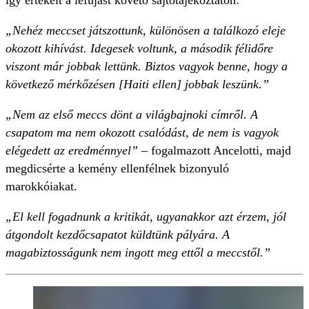
így értékelt a lefújást követő sajtótájékoztatón:
„Nehéz meccset játszottunk, különösen a találkozó eleje
okozott kihívást. Idegesek voltunk, a második félidőre
viszont már jobbak lettünk. Biztos vagyok benne, hogy a
következő mérkőzésen [Haiti ellen] jobbak leszünk.”
„Nem az első meccs dönt a világbajnoki címről. A
csapatom ma nem okozott csalódást, de nem is vagyok
elégedett az eredménnyel”
– fogalmazott Ancelotti, majd
megdicsérte a kemény ellenfélnek bizonyuló
marokkóiakat.
„El kell fogadnunk a kritikát, ugyanakkor azt érzem, jól
átgondolt kezdőcsapatot küldtünk pályára. A
magabiztosságunk nem ingott meg ettől a meccstől.”