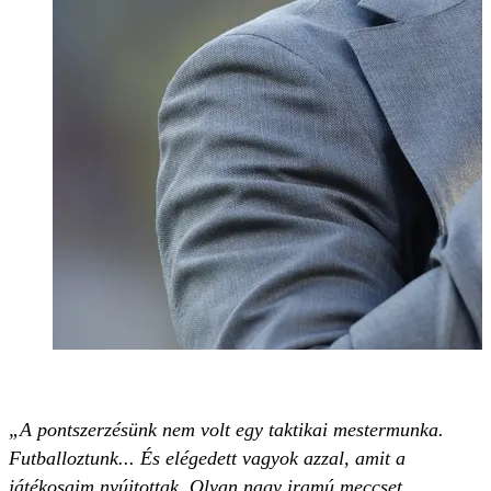
„A pontszerzésünk nem volt egy taktikai mestermunka.
Futballoztunk... És elégedett vagyok azzal, amit a
játékosaim nyújtottak. Olyan nagy iramú meccset