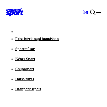
Friss hírek napi bontásban
Sportműsor
Képes Sport
Csupasport
Hátsó füves
Utánpótlássport