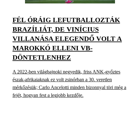
FÉL ÓRÁIG LEFUTBALLOZTÁK
BRAZÍLIÁT, DE VINÍCIUS
VILLANÁSA ELEGENDŐ VOLT A
MAROKKÓ ELLENI VB-
DÖNTETLENHEZ
A 2022-ben világbajnoki negyedik, friss ANK-győztes
észak-afrikaiaknak ez volt zsinórban a 30. veretlen
mérkőzésük; Carlo Ancelotti minden bizonnyal töri még a
fejét, hogyan fest a legjobb kezdője.