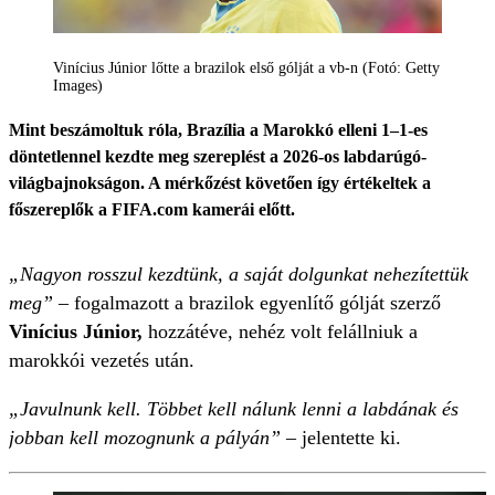
Vinícius Júnior lőtte a brazilok első gólját a vb-n (Fotó: Getty
Images)
Mint beszámoltuk róla, Brazília a Marokkó elleni 1–1-es
döntetlennel kezdte meg szereplést a 2026-os labdarúgó-
világbajnokságon. A mérkőzést követően így értékeltek a
főszereplők a FIFA.com kamerái előtt.
„Nagyon rosszul kezdtünk, a saját dolgunkat nehezítettük
meg”
– fogalmazott a brazilok egyenlítő gólját szerző
Vinícius Júnior,
hozzátéve, nehéz volt felállniuk a
marokkói vezetés után.
„Javulnunk kell. Többet kell nálunk lenni a labdának és
jobban kell mozognunk a pályán”
– jelentette ki.