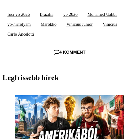
foci vb 2026
Brazília
vb 2026
Mohamed Uahbi
vb-hírfolyam
Marokkó
Vinícius Júnior
Vinícius
Carlo Ancelotti
4 KOMMENT
Legfrissebb hírek