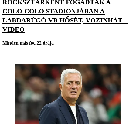
ROCKSZTÁRKÉNT FOGADTÁK A
COLO-COLO STADIONJÁBAN A
LABDARÚGÓ-VB HŐSÉT, VOZINHÁT –
VIDEÓ
Minden más foci
22 órája