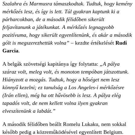
Szalahra és Marmusra támaszkodtak. Tudtuk, hogy kemény
mérkőzés lesz, és így is lett. Túl gyakran kaptunk ki a
párharcokban, de a második félidőben sikerült
feljavítanunk a játékunkat. A mérkőzés legnagyobb
pozitívuma, hogy sikerült egyenlítenünk, és akár a második
gólt is megszerezhettük volna”
– kezdte értékelését
Rudi
Garcia
.
A belgák szövetségi kapitánya így folytatta:
„A pálya
száraz volt, meleg volt, és monoton tempóban játszottunk.
Hiányzott a mozgás. Tudtuk, hogy a hőséget nem lesz
könnyű kezelni; ez tanulság a Los Angeles-i mérkőzésre
(Irán ellen), még ha ott hűvösebb is lesz. A pálya elég
tapadós volt, de nem kellett volna ilyen gyakran
elveszítenünk a labdát.”
A második félidőben beállt Romelu Lukaku, nem sokkal
később pedig a közreműködésével egyenlített Belgium.