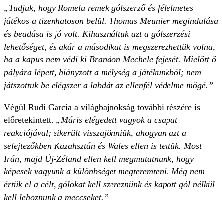
„Tudjuk, hogy Romelu remek gólszerző és félelmetes
játékos a tizenhatoson belül. Thomas Meunier megindulása
és beadása is jó volt. Kihasználtuk azt a gólszerzési
lehetőséget, és akár a másodikat is megszerezhettük volna,
ha a kapus nem védi ki Brandon Mechele fejesét. Mielőtt ő
pályára lépett, hiányzott a mélység a játékunkból; nem
játszottuk be elégszer a labdát az ellenfél védelme mögé.”
Végül Rudi Garcia a világbajnokság további részére is
előretekintett.
„Máris elégedett vagyok a csapat
reakciójával; sikerült visszajönniük, ahogyan azt a
selejtezőkben Kazahsztán és Wales ellen is tettük. Most
Irán, majd Új-Zéland ellen kell megmutatnunk, hogy
képesek vagyunk a különbséget megteremteni. Még nem
értük el a célt, gólokat kell szereznünk és kapott gól nélkül
kell lehoznunk a meccseket.”