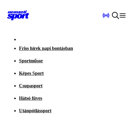
Friss hírek napi bontásban
Sportműsor
Képes Sport
Csupasport
Hátsó füves
Utánpótlássport