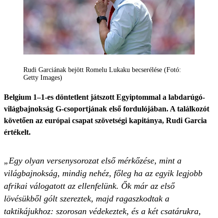
Rudi Garciának bejött Romelu Lukaku becserélése (Fotó:
Getty Images)
Belgium 1–1-es döntetlent játszott Egyiptommal a labdarúgó-
világbajnokság G-csoportjának első fordulójában. A találkozót
követően az európai csapat szövetségi kapitánya, Rudi Garcia
értékelt.
„Egy olyan versenysorozat első mérkőzése, mint a
világbajnokság, mindig nehéz, főleg ha az egyik legjobb
afrikai válogatott az ellenfelünk. Ők már az első
lövésükből gólt szereztek, majd ragaszkodtak a
taktikájukhoz: szorosan védekeztek, és a két csatárukra,