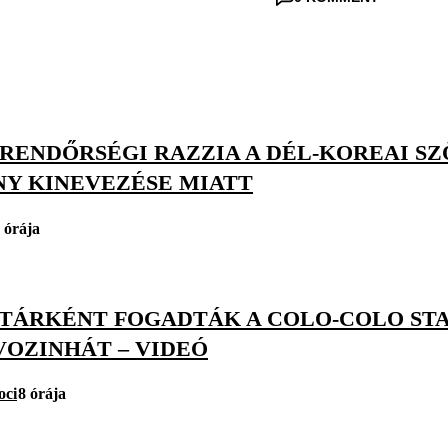
: RENDŐRSÉGI RAZZIA A DÉL-KOREAI S
NY KINEVEZÉSE MIATT
 órája
TÁRKÉNT FOGADTÁK A COLO-COLO ST
VOZINHÁT – VIDEÓ
oci
8 órája