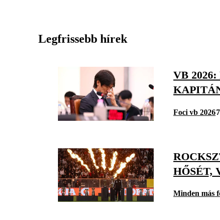
Legfrissebb hírek
VB 2026
KAPITÁ
Foci vb 2026
7
ROCKSZ
HŐSÉT, 
Minden más f