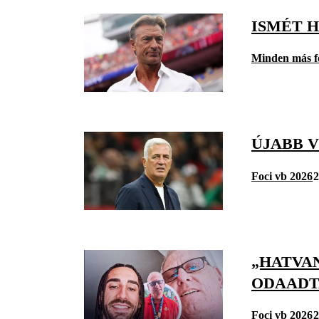
ISMÉT 
Minden más f
ÚJABB 
Foci vb 2026
2
„HATVAN
ODAADT
Foci vb 2026
2