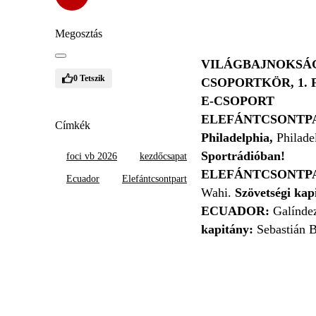
Megosztás
VILÁGBAJNOKSÁG
0
Tetszik
CSOPORTKÖR, 1.
E-CSOPORT
ELEFÁNTCSONTP
Címkék
Philadelphia,
Philade
Sportrádióban!
foci vb 2026
kezdőcsapat
ELEFÁNTCSONTP
Ecuador
Elefántcsontpart
Wahi.
Szövetségi kap
ECUADOR:
Galíndez
kapitány:
Sebastián 