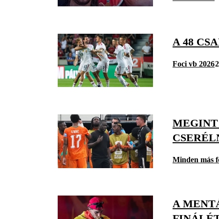
A 48 CS
Foci vb 2026
2
MEGINT
CSERÉL
Minden más f
A MENTÁ
FINÁLÉT