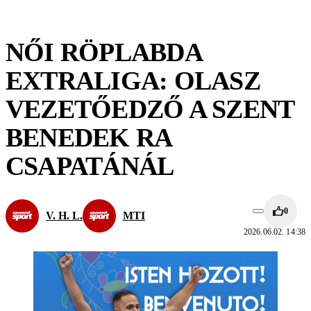
NŐI RÖPLABDA
EXTRALIGA: OLASZ
VEZETŐEDZŐ A SZENT
BENEDEK RA
CSAPATÁNÁL
0
V. H. L.
MTI
2026.06.02. 14:38