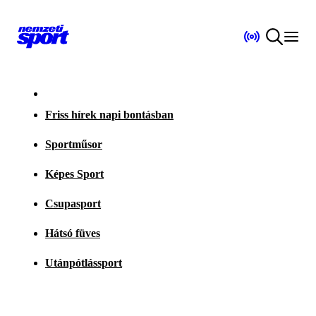
Friss hírek napi bontásban
Sportműsor
Képes Sport
Csupasport
Hátsó füves
Utánpótlássport