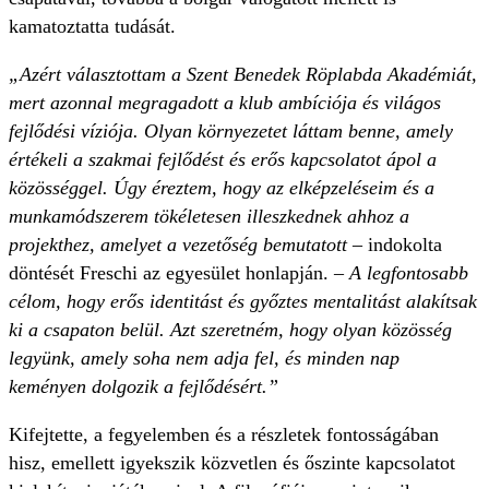
kamatoztatta tudását.
„Azért választottam a Szent Benedek Röplabda Akadémiát,
mert azonnal megragadott a klub ambíciója és világos
fejlődési víziója. Olyan környezetet láttam benne, amely
értékeli a szakmai fejlődést és erős kapcsolatot ápol a
közösséggel. Úgy éreztem, hogy az elképzeléseim és a
munkamódszerem tökéletesen illeszkednek ahhoz a
projekthez, amelyet a vezetőség bemutatott
– indokolta
döntését Freschi az egyesület honlapján. –
A legfontosabb
célom, hogy erős identitást és győztes mentalitást alakítsak
ki a csapaton belül. Azt szeretném, hogy olyan közösség
legyünk, amely soha nem adja fel, és minden nap
keményen dolgozik a fejlődésért.”
Kifejtette, a fegyelemben és a részletek fontosságában
hisz, emellett igyekszik közvetlen és őszinte kapcsolatot