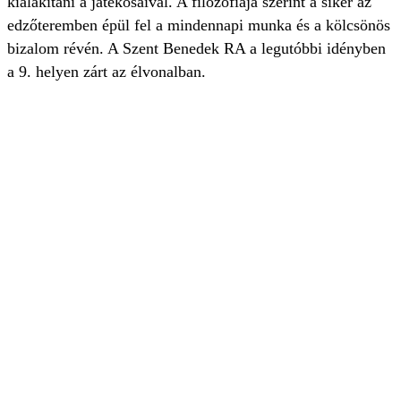
kialakítani a játékosaival. A filozófiája szerint a siker az
edzőteremben épül fel a mindennapi munka és a kölcsönös
bizalom révén. A Szent Benedek RA a legutóbbi idényben
a 9. helyen zárt az élvonalban.