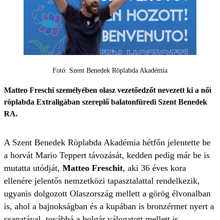
Fotó: Szent Benedek Röplabda Akadémia
Matteo Freschi személyében olasz vezetőedzőt nevezett ki a női
röplabda Extraligában szereplő balatonfüredi Szent Benedek
RA.
A Szent Benedek Röplabda Akadémia hétfőn jelentette be
a horvát Mario Teppert távozását, kedden pedig már be is
mutatta utódját,
Matteo Freschit
, aki 36 éves kora
ellenére jelentős nemzetközi tapasztalattal rendelkezik,
ugyanis dolgozott Olaszország mellett a görög élvonalban
is, ahol a bajnokságban és a kupában is bronzérmet nyert a
csapatával, továbbá a bolgár válogatott mellett is