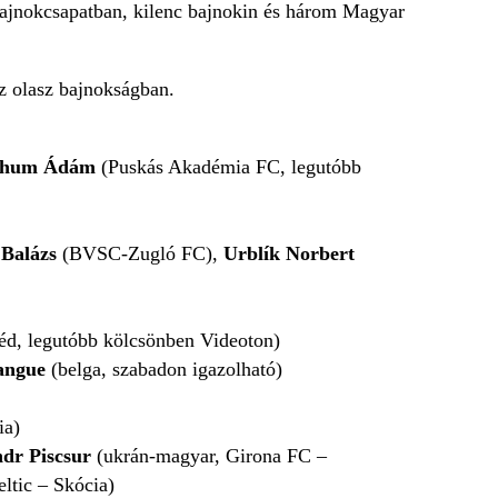
bajnokcsapatban, kilenc bajnokin és három Magyar
az olasz bajnokságban.
thum Ádám
(Puskás Akadémia FC, legutóbb
 Balázs
(BVSC-Zugló FC),
Urblík Norbert
d, legutóbb kölcsönben Videoton)
angue
(belga, szabadon igazolható)
ia)
ndr Piscsur
(ukrán-magyar, Girona FC –
ltic – Skócia)