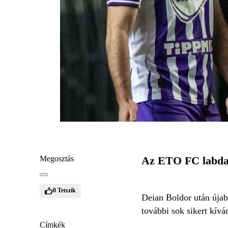
Megosztás
Az ETO FC labdar
0
Tetszik
Deian Boldor után úja
további sok sikert kíván
Címkék