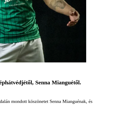
phátvédjétől, Senna Mianguétől.
ldalán mondott köszönetet Senna Mianguénak, és