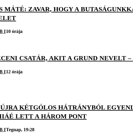
TS MÁTÉ: ZAVAR, HOGY A BUTASÁGUN
ELET
B I
10 órája
CENI CSATÁR, AKIT A GRUND NEVELT –
B I
12 órája
 ÚJRA KÉTGÓLOS HÁTRÁNYBÓL EGYENLÍ
IÁÉ LETT A HÁROM PONT
B I
Tegnap, 19:28