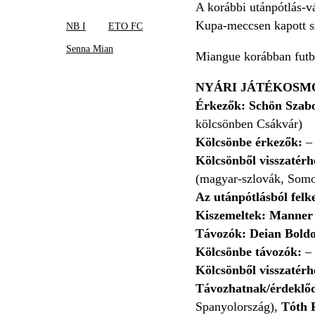
A korábbi utánpótlás-v
Kupa-meccsen kapott sz
NB I
ETO FC
Senna Mian
Miangue korábban futbal
NYÁRI JÁTÉKOSMO
Érkezők:
Schön Szab
kölcsönben Csákvár)
Kölcsönbe érkezők:
–
Kölcsönből visszatérh
(magyar-szlovák, Somo
Az utánpótlásból felke
Kiszemeltek:
Manner
Távozók:
Deian Bold
Kölcsönbe távozók:
–
Kölcsönből visszatér
Távozhatnak/érdeklőd
Spanyolország),
Tóth