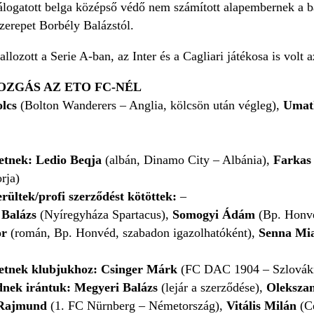
álogatott belga középső védő nem számított alapembernek a 
erepet Borbély Balázstól.
lozott a Serie A-ban, az Inter és a Cagliari játékosa is volt 
ZGÁS AZ ETO FC-NÉL
olcs
(Bolton Wanderers – Anglia, kölcsön után végleg),
Uma
etnek: Ledio Beqja
(albán, Dinamo City – Albánia),
Farkas
rja)
rültek/profi szerződést kötöttek:
–
 Balázs
(Nyíregyháza Spartacus),
Somogyi Ádám
(Bp. Honvé
or
(román, Bp. Honvéd, szabadon igazolhatóként),
Senna Mi
hetnek klubjukhoz: Csinger Márk
(FC DAC 1904 – Szlovák
nek irántuk: Megyeri Balázs
(lejár a szerződése),
Oleksza
 Rajmund
(1. FC Nürnberg – Németország),
Vitális Milán
(Ce