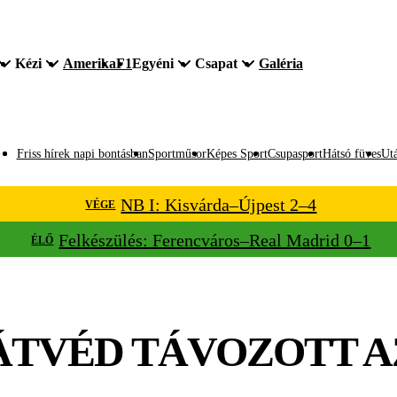
Kézi
Amerika
F1
Egyéni
Csapat
Galéria
Friss hírek napi bontásban
Sportműsor
Képes Sport
Csupasport
Hátsó füves
Utá
NB I: Kisvárda–Újpest 2–4
VÉGE
Felkészülés: Ferencváros–Real Madrid 0–1
ÉLŐ
TVÉD TÁVOZOTT AZ