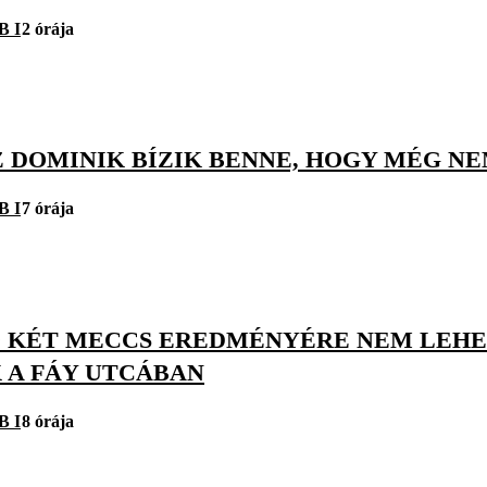
B I
2 órája
 DOMINIK BÍZIK BENNE, HOGY MÉG NE
B I
7 órája
Ő KÉT MECCS EREDMÉNYÉRE NEM LEHE
 A FÁY UTCÁBAN
B I
8 órája