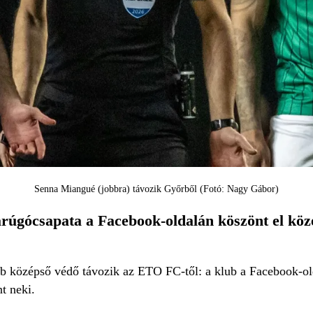
Senna Miangué (jobbra) távozik Győrből (Fotó: Nagy Gábor)
úgócsapata a Facebook-oldalán köszönt el közé
bb középső védő távozik az ETO FC-től: a klub a Facebook-o
t neki.