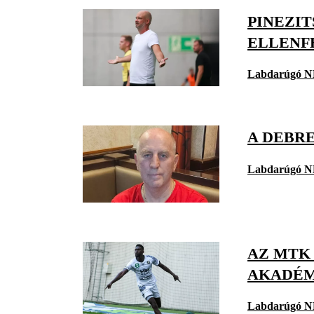
PINEZI
ELLENF
Labdarúgó N
A DEBRE
Labdarúgó N
AZ MTK
AKADÉM
Labdarúgó N