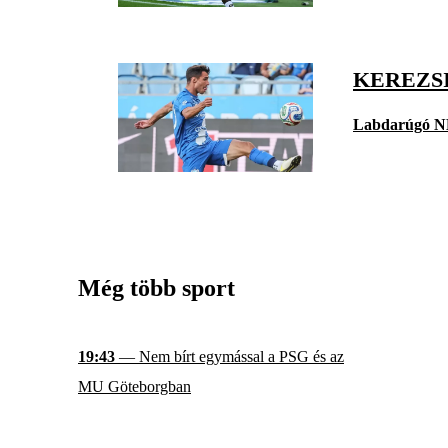
KEREZSI
Labdarúgó N
Még több sport
19:43
— Nem bírt egymással a PSG és az
MU Göteborgban