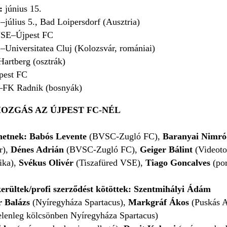
e:
június 15.
.–július 5., Bad Loipersdorf (Ausztria)
SE–Újpest FC
Universitatea Cluj (Kolozsvár, romániai)
artberg (osztrák)
est FC
–FK Radnik (bosnyák)
OZGÁS AZ ÚJPEST FC-NÉL
rhetnek: Babós Levente
(BVSC-Zugló FC),
Baranyai Nimró
r),
Dénes Adrián
(BVSC-Zugló FC),
Geiger Bálint
(Videoto
ika),
Svékus Olivér
(Tiszafüred VSE),
Tiago Goncalves
(po
kerültek/profi szerződést kötöttek: Szentmihályi Ádám
r Balázs
(Nyíregyháza Spartacus),
Markgráf Ákos
(Puskás 
elenleg kölcsönben Nyíregyháza Spartacus)