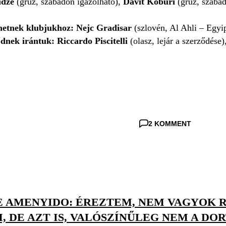
idze
(grúz, szabadon igazolható),
Davit Koburi
(grúz, szabad
hetnek klubjukhoz: Nejc Gradisar
(szlovén, Al Ahli – Egyi
nek irántuk: Riccardo Piscitelli
(olasz, lejár a szerződése)
2 KOMMENT
E AMENYIDO: ÉREZTEM, NEM VAGYOK R
 DE AZT IS, VALÓSZÍNŰLEG NEM A DO