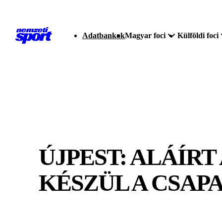
Adatbankok
Magyar foci
Külföldi foci
ÚJPEST: ALÁÍRT
KÉSZÜL A CSAP