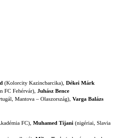
d
(Kolorcity Kazincbarcika),
Dékei Márk
n FC Fehérvár),
Juhász Bence
rtugál, Mantova – Olaszország),
Varga Balázs
Akadémia FC),
Muhamed Tijani
(nigériai, Slavia