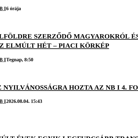
B I
6 órája
KÜLFÖLDRE SZERZŐDŐ MAGYAROKRÓL É
Z ELMÚLT HÉT – PIACI KÖRKÉP
B I
Tegnap, 8:50
Z NYILVÁNOSSÁGRA HOZTA AZ NB I 4.
B I
2026.08.04. 15:43