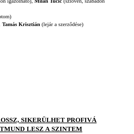
on igazolható),
Milan Tucic
(szlovén, szabadon
ptom)
,
Tamás Krisztián
(lejár a szerződése)
OSSZ, SIKERÜLHET PROFIVÁ
RTMUND LESZ A SZINTEM