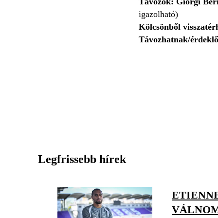
Távozók: Giorgi Ber
igazolható)
Kölcsönből visszatér
Távozhatnak/érdeklőd
Legfrissebb hírek
ETIENN
VÁLNOM,