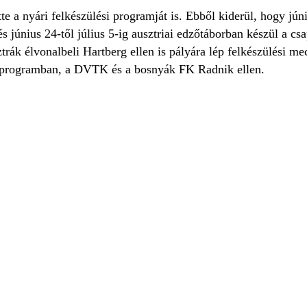
e a nyári felkészülési programját is. Ebből kiderül, hogy júniu
és június 24-től július 5-ig ausztriai edzőtáborban készül a cs
ztrák élvonalbeli Hartberg ellen is pályára lép felkészülési m
 programban, a DVTK és a bosnyák FK Radnik ellen.