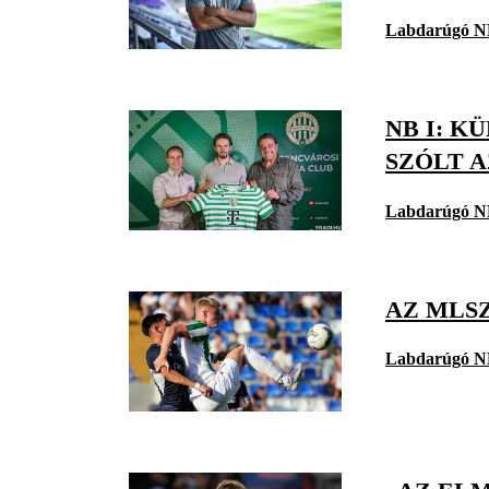
Labdarúgó N
NB I: 
SZÓLT A
Labdarúgó N
AZ MLS
Labdarúgó N