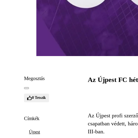
Megosztás
Az Újpest FC hétf
0
Tetszik
Az Újpest profi szerző
Címkék
csapatban védett, hár
III-ban.
Újpest