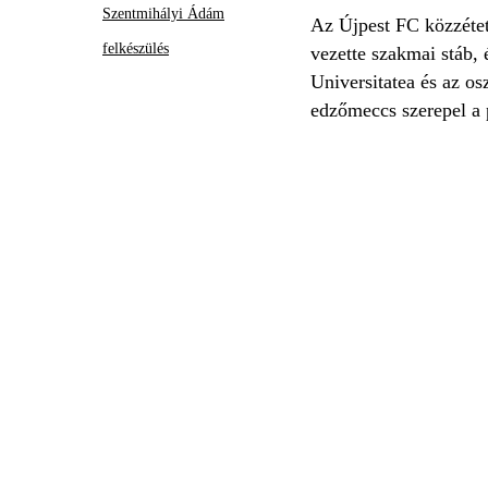
Szentmihályi Ádám
Az Újpest FC közzétett
felkészülés
vezette szakmai stáb, 
Universitatea és az os
edzőmeccs szerepel a