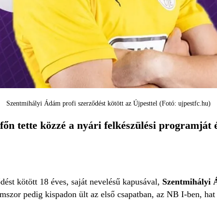
Szentmihályi Ádám profi szerződést kötött az Újpesttel (Fotó: ujpestfc.hu)
őn tette közzé a nyári felkészülési programját 
dést kötött 18 éves, saját nevelésű kapusával,
Szentmihályi
omszor pedig kispadon ült az első csapatban, az NB I-ben, h