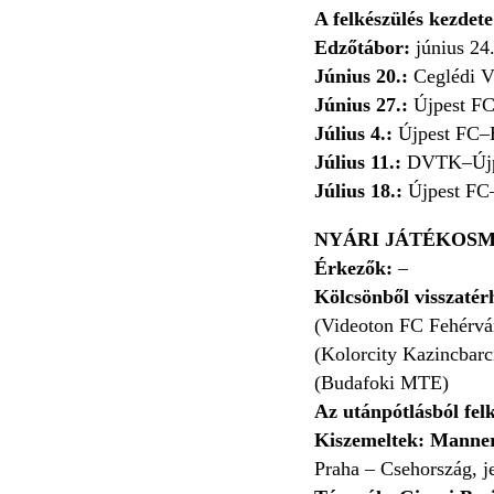
A felkészülés kezdet
Edzőtábor:
június 24
Június 20.:
Ceglédi V
Június 27.:
Újpest FC–
Július 4.:
Újpest FC–H
Július 11.:
DVTK–Újp
Július 18.:
Újpest FC
NYÁRI JÁTÉKOSM
Érkezők:
–
Kölcsönből visszaté
(Videoton FC Fehérvá
(Kolorcity Kazincbarc
(Budafoki MTE)
Az utánpótlásból fel
Kiszemeltek: Manne
Praha – Csehország, j