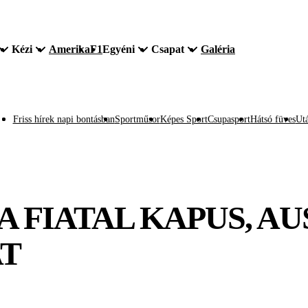
Kézi
Amerika
F1
Egyéni
Csapat
Galéria
Friss hírek napi bontásban
Sportműsor
Képes Sport
Csupasport
Hátsó füves
Utá
 A FIATAL KAPUS, A
AT