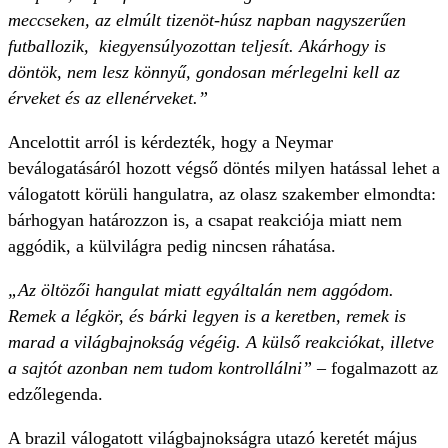
meccseken, az elmúlt tizenöt-húsz napban nagyszerűen
futballozik, kiegyensúlyozottan teljesít. Akárhogy is
döntök, nem lesz könnyű, gondosan mérlegelni kell az
érveket és az ellenérveket.”
Ancelottit arról is kérdezték, hogy a Neymar
beválogatásáról hozott végső döntés milyen hatással lehet a
válogatott körüli hangulatra, az olasz szakember elmondta:
bárhogyan határozzon is, a csapat reakciója miatt nem
aggódik, a külvilágra pedig nincsen ráhatása.
„Az öltözői hangulat miatt egyáltalán nem aggódom.
Remek a légkör, és bárki legyen is a keretben, remek is
marad a világbajnokság végéig. A külső reakciókat, illetve
a sajtót azonban nem tudom kontrollálni”
– fogalmazott az
edzőlegenda.
A brazil válogatott világbajnokságra utazó keretét május