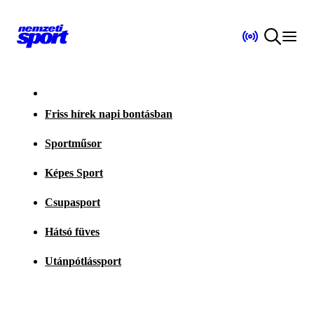
Friss hírek napi bontásban
Sportműsor
Képes Sport
Csupasport
Hátsó füves
Utánpótlássport