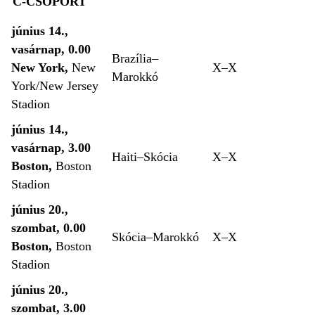
C-CSOPORT
június 14.,
vasárnap, 0.00
Brazília–
New York,
New
X–X
Marokkó
York/New Jersey
Stadion
június 14.,
vasárnap, 3.00
Haiti–Skócia
X–X
Boston,
Boston
Stadion
június 20.,
szombat, 0.00
Skócia–Marokkó
X–X
Boston,
Boston
Stadion
június 20.,
szombat, 3.00