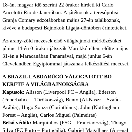
18-án, magyar idő szerint 22 órakor hirdeti ki Carlo
Ancelotti Rio de Janeróban. A játékosok a teresópolisi
Granja Comary edzőtáborban május 27-én találkoznak,
kivéve a budapesti Bajnokok Ligája-döntőben érintetteket.
Az arany-zöld mezesek első világbajnoki mérkőzésüket
június 14-én 0 órakor játsszák Marokkó ellen, előtte május
31-én a Maracanában Panamával, majd június 6-án
Clevelandben Egyiptommal játszanak felkészülési meccset.
A BRAZIL LABDARÚGÓ VÁLOGATOTT BŐ
KERETE A VILÁGBAJNOKSÁGRA
Kapusok:
Alisson (Liverpool FC – Anglia), Ederson
(Fenerbahce – Törökország), Bento (Al-Naszr – Szaúd-
Arábia), Hugo Souza (Corinthians), John (Nottingham
Forest – Anglia), Carlos Miguel (Palmeiras)
Belső védők:
Marquinhos (PSG – Franciaország), Thiago
Silva (FC Porto – Portugália), Gabriel Magalhaes (Arsenal