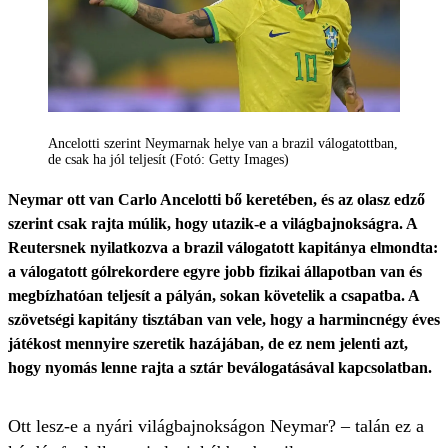
Ancelotti szerint Neymarnak helye van a brazil válogatottban,
de csak ha jól teljesít (Fotó: Getty Images)
Neymar ott van Carlo Ancelotti bő keretében, és az olasz edző
szerint csak rajta múlik, hogy utazik-e a világbajnokságra. A
Reutersnek nyilatkozva a brazil válogatott kapitánya elmondta:
a válogatott gólrekordere egyre jobb fizikai állapotban van és
megbízhatóan teljesít a pályán, sokan követelik a csapatba. A
szövetségi kapitány tisztában van vele, hogy a harmincnégy éves
játékost mennyire szeretik hazájában, de ez nem jelenti azt,
hogy nyomás lenne rajta a sztár beválogatásával kapcsolatban.
Ott lesz-e a nyári világbajnokságon Neymar? – talán ez a