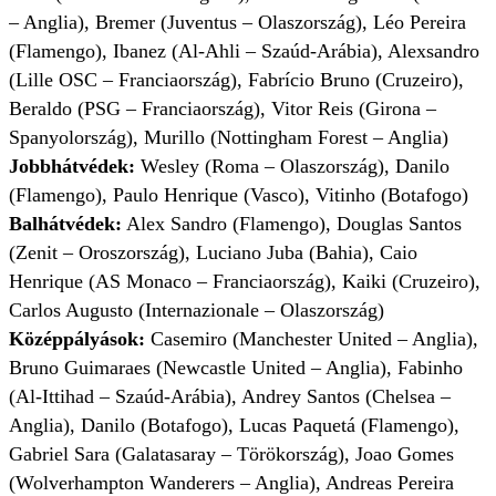
– Anglia), Bremer (Juventus – Olaszország), Léo Pereira
(Flamengo), Ibanez (Al-Ahli – Szaúd-Arábia), Alexsandro
(Lille OSC – Franciaország), Fabrício Bruno (Cruzeiro),
Beraldo (PSG – Franciaország), Vitor Reis (Girona –
Spanyolország), Murillo (Nottingham Forest – Anglia)
Jobbhátvédek:
Wesley (Roma – Olaszország), Danilo
(Flamengo), Paulo Henrique (Vasco), Vitinho (Botafogo)
Balhátvédek:
Alex Sandro (Flamengo), Douglas Santos
(Zenit – Oroszország), Luciano Juba (Bahia), Caio
Henrique (AS Monaco – Franciaország), Kaiki (Cruzeiro),
Carlos Augusto (Internazionale – Olaszország)
Középpályások:
Casemiro (Manchester United – Anglia),
Bruno Guimaraes (Newcastle United – Anglia), Fabinho
(Al-Ittihad – Szaúd-Arábia), Andrey Santos (Chelsea –
Anglia), Danilo (Botafogo), Lucas Paquetá (Flamengo),
Gabriel Sara (Galatasaray – Törökország), Joao Gomes
(Wolverhampton Wanderers – Anglia), Andreas Pereira