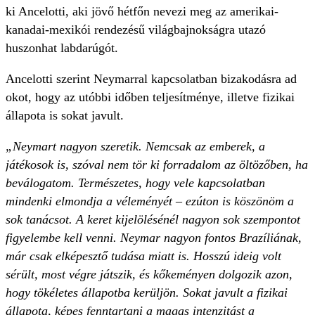
ki Ancelotti, aki jövő hétfőn nevezi meg az amerikai-
kanadai-mexikói rendezésű világbajnokságra utazó
huszonhat labdarúgót.
Ancelotti szerint Neymarral kapcsolatban bizakodásra ad
okot, hogy az utóbbi időben teljesítménye, illetve fizikai
állapota is sokat javult.
„Neymart nagyon szeretik. Nemcsak az emberek, a
játékosok is, szóval nem tör ki forradalom az öltözőben, ha
beválogatom. Természetes, hogy vele kapcsolatban
mindenki elmondja a véleményét – ezúton is köszönöm a
sok tanácsot. A keret kijelölésénél nagyon sok szempontot
figyelembe kell venni. Neymar nagyon fontos Brazíliának,
már csak elképesztő tudása miatt is. Hosszú ideig volt
sérült, most végre játszik, és kőkeményen dolgozik azon,
hogy tökéletes állapotba kerüljön. Sokat javult a fizikai
állapota, képes fenntartani a magas intenzitást a