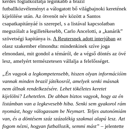
kérdés foglalkoztatja leginkább a brazil
futballközvéleményt a válogatott bő világbajnoki keretének
kijelölése után. Az ötvenöt név között a Santos
csapatkapitányáé is szerepel, s a listával kapcsolatban
megszólalt a legilletékesebb, Carlo Ancelotti, a „kanárik”
szövetségi kapitánya is.
A Reutersnek adott interjúban
az
olasz szakember elmondta: mindenkinek szíve joga
elmondani, mit gondol a témáról, de a végső döntés az övé
lesz, amelyért természetesen vállalja a felelősséget.
„Én vagyok a legkompetensebb, hiszen olyan információim
vannak minden brazil játékosról, amelyek senki másnak
nem állnak rendelkezésére. Lehet tökéletes keretet
kijelölni? Lehetetlen. De abban biztos vagyok, hogy az én
listámban van a legkevesebb hiba. Senki sem gyakorol rám
nyomást, hogy válogassam be Neymart. Teljes autonómiám
van, és a döntésem száz százalékig szakmai alapú lesz. Azt
fogom nézni, hogyan futballozik, semmi mást”
– jelentette