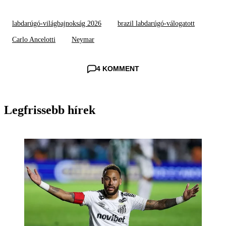
labdarúgó-világbajnokság 2026
brazil labdarúgó-válogatott
Carlo Ancelotti
Neymar
4 KOMMENT
Legfrissebb hírek