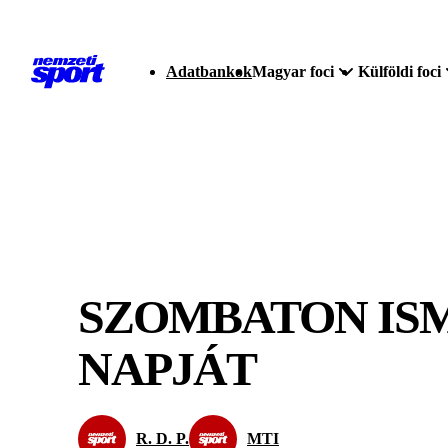
Adatbankok
Magyar foci
Külföldi foci
SZOMBATON IS
NAPJÁT
R. D. P.
MTI