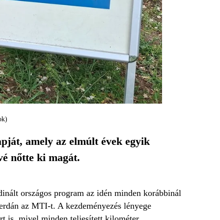
ok)
pját, amely az elmúlt évek egyik
é nőtte ki magát.
dinált országos program az idén minden korábbinál
zerdán az MTI-t. A kezdeményezés lényege
 is, mivel minden teljesített kilométer