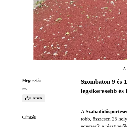
A 
Megosztás
Szombaton 9 és 1
legsikeresebb és
0
Tetszik
A
Szabadidősportese
Címkék
több, összesen 25 hel
egyszerű: a résztvevők