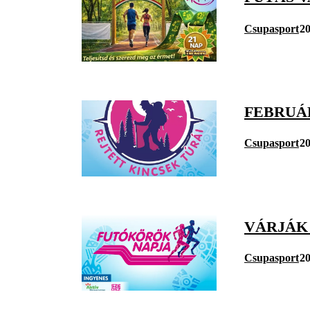
Csupasport
20
FEBRUÁ
Csupasport
20
VÁRJÁK
Csupasport
20