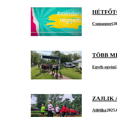
HÉTFŐTŐ
Csupasport
20
TÖBB M
Egyéb egyéni
ZAJLIK
Atlétika
2025.