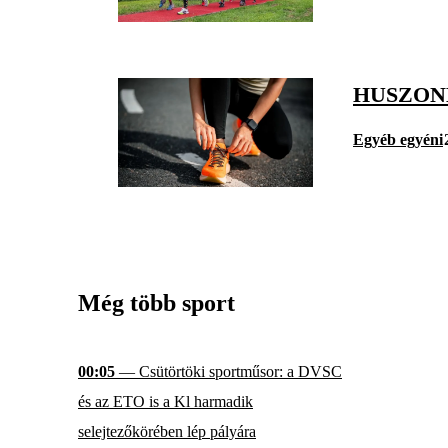
HUSZON
Egyéb egyéni
Még több sport
00:05
— Csütörtöki sportműsor: a DVSC
és az ETO is a Kl harmadik
selejtezőkörében lép pályára