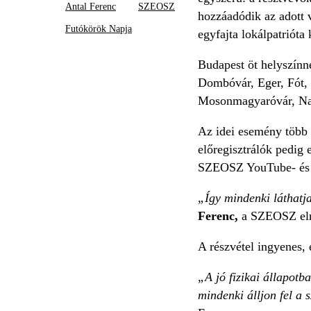
Antal Ferenc
SZEOSZ
hozzáadódik az adott 
Futókörök Napja
egyfajta lokálpatrióta 
Budapest öt helyszínn
Dombóvár, Eger, Fót,
Mosonmagyaróvár, Nagy
Az idei esemény több ú
előregisztrálók pedig 
SZEOSZ YouTube- és 
„Így mindenki láthatja
Ferenc,
a SZEOSZ el
A részvétel ingyenes, 
„A jó fizikai állapotb
mindenki álljon fel a 