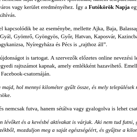
város vagy kerület eredményéhez. Így a
Futókörök Napja
egy
kihívás.
el kapcsolódik be az eseménybe, mellette Ajka, Baja, Balass
 Gyál, Gyömrő, Gyöngyös, Győr, Hatvan, Kaposvár, Kazincb
kanizsa, Nyíregyháza és Pécs is „rajthoz áll”.
jdonságot is tartogat. A szervezők előzetes online nevezési 
egyedi rajtszámot kapnak, amely emlékként hazavihető. Emellet
Facebook-csatornáján.
 majd, hol mennyi kilométer gyűlt össze, és mely települések
nöke.
és nemcsak futva, hanem sétálva vagy gyalogolva is lehet csa
an lévőket és a kevésbé aktívakat is várjuk. Aki nem tud futni,
székből, mozduljon meg a saját egészségéért, és gyűjtse a kilo