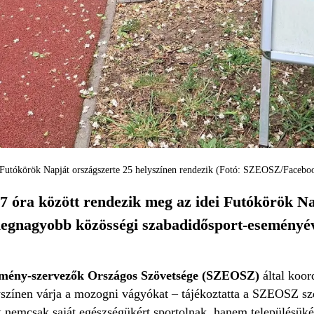
Futókörök Napját országszerte 25 helyszínen rendezik (Fotó: SZEOSZ/Facebo
7 óra között rendezik meg az idei Futókörök Na
 legnagyobb közösségi szabadidősport-eseményév
mény-szervezők Országos Szövetsége (SZEOSZ)
által koor
yszínen várja a mozogni vágyókat – tájékoztatta a SZEOSZ s
 nemcsak saját egészségükért sportolnak, hanem településükért