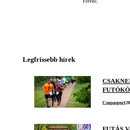
Ferenc.
Legfrissebb hírek
CSAKNE
FUTÓKÖ
Csupasport
20
FUTÁS V