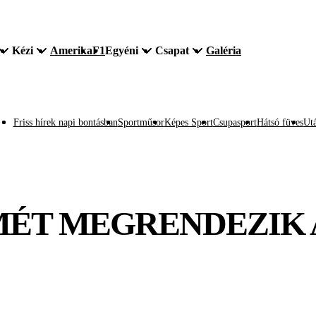
Kézi
Amerika
F1
Egyéni
Csapat
Galéria
Friss hírek napi bontásban
Sportműsor
Képes Sport
Csupasport
Hátsó füves
Utá
MÉT MEGRENDEZIK