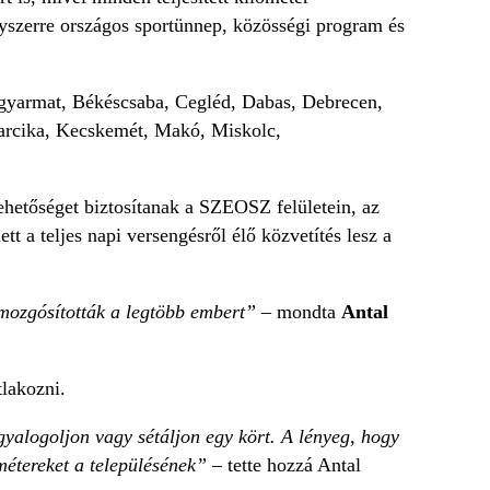
szerre országos sportünnep, közösségi program és
agyarmat, Békéscsaba, Cegléd, Dabas, Debrecen,
arcika, Kecskemét, Makó, Miskolc,
lehetőséget biztosítanak a SZEOSZ felületein, az
t a teljes napi versengésről élő közvetítés lesz a
 mozgósították a legtöbb embert”
– mondta
Antal
tlakozni.
 gyalogoljon vagy sétáljon egy kört. A lényeg, hogy
métereket a településének”
– tette hozzá Antal