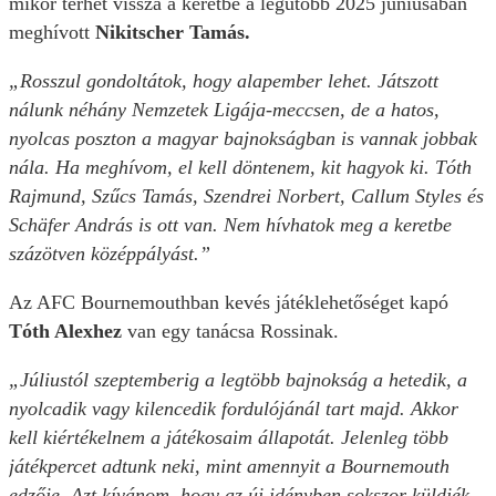
mikor térhet vissza a keretbe a legutóbb 2025 júniusában
meghívott
Nikitscher Tamás.
„Rosszul gondoltátok, hogy alapember lehet. Játszott
nálunk néhány Nemzetek Ligája-meccsen, de a hatos,
nyolcas poszton a magyar bajnokságban is vannak jobbak
nála. Ha meghívom, el kell döntenem, kit hagyok ki. Tóth
Rajmund, Szűcs Tamás, Szendrei Norbert, Callum Styles és
Schäfer András is ott van. Nem hívhatok meg a keretbe
százötven középpályást.”
Az AFC Bournemouthban kevés játéklehetőséget kapó
Tóth Alexhez
van egy tanácsa Rossinak.
„Júliustól szeptemberig a legtöbb bajnokság a hetedik, a
nyolcadik vagy kilencedik fordulójánál tart majd. Akkor
kell kiértékelnem a játékosaim állapotát. Jelenleg több
játékpercet adtunk neki, mint amennyit a Bournemouth
edzője. Azt kívánom, hogy az új idényben sokszor küldjék