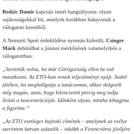
Redzic
Damir
kapcsán ismét hangsúlyozta: olyan
sajátosságokkal bír, amelyek korábban hiányoztak a
válogatott keretéből.
A Nemzeti Sport érdeklődése nyomán kiderült,
Csinger
Márk
debütálhat a júniusi mérkőzések valamelyikén a
válogatottban.
„Szerettük volna, ha már Görögország ellen be tud
mutatkozni. Az ETO-ban remek teljesítményt nyújt. Stabil
játékos, ha meghallgatja a tanácsomat, akkor dolgozik
még magán, azon, hogy kilencvenöt percig meg tudja
őrizni a koncentrációját. Időnként olyan, mintha kihagyna
a figyelme.”
„Az ETO esetleges bajnoki címének – amelynek az esélye
szerintem hatvan százalék – inkább a Ferencváros jövőjére