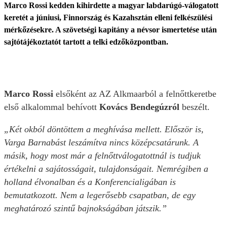
Marco Rossi kedden kihirdette a magyar labdarúgó-válogatott
keretét a júniusi, Finnország és Kazahsztán elleni felkészülési
mérkőzésekre. A szövetségi kapitány a névsor ismertetése után
sajtótájékoztatót tartott a telki edzőközpontban.
Marco Rossi
elsőként az AZ Alkmaarból a felnőttkeretbe
első alkalommal behívott
Kovács Bendegúzról
beszélt.
„Két okból döntöttem a meghívása mellett. Először is,
Varga Barnabást leszámítva nincs középcsatárunk. A
másik, hogy most már a felnőttválogatottnál is tudjuk
értékelni a sajátosságait, tulajdonságait. Nemrégiben a
holland élvonalban és a Konferencialigában is
bemutatkozott. Nem a legerősebb csapatban, de egy
meghatározó szintű bajnokságában játszik.”