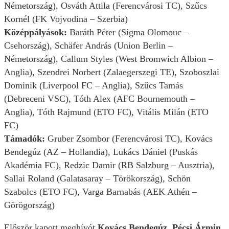
Németország), Osváth Attila (Ferencvárosi TC), Szűcs
Kornél (FK Vojvodina – Szerbia)
Középpályások:
Baráth Péter (Sigma Olomouc –
Csehország), Schäfer András (Union Berlin –
Németország), Callum Styles (West Bromwich Albion –
Anglia), Szendrei Norbert (Zalaegerszegi TE), Szoboszlai
Dominik (Liverpool FC – Anglia), Szűcs Tamás
(Debreceni VSC), Tóth Alex (AFC Bournemouth –
Anglia), Tóth Rajmund (ETO FC), Vitális Milán (ETO
FC)
Támadók:
Gruber Zsombor (Ferencvárosi TC), Kovács
Bendegúz (AZ – Hollandia), Lukács Dániel (Puskás
Akadémia FC), Redzic Damir (RB Salzburg – Ausztria),
Sallai Roland (Galatasaray – Törökország), Schön
Szabolcs (ETO FC), Varga Barnabás (AEK Athén –
Görögország)
Először kapott meghívót
Kovács Bendegúz
,
Pécsi Ármin
,