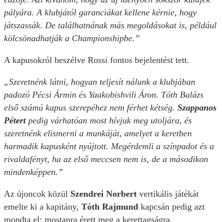
pályára. A klubjától garanciákat kellene kérnie, hogy
játszassák. De találhatnának más megoldásokat is, például
kölcsönadhatják a Championshipbe.”
A kapusokról beszélve Rossi fontos bejelentést tett.
„Szeretnénk látni, hogyan teljesít nálunk a klubjában
padozó Pécsi Ármin és Yaakobishvili Áron. Tóth Balázs
első számú kapus szerepéhez nem férhet kétség.
Szappanos
Pétert
pedig várhatóan most hívjuk meg utoljára, és
szeretnénk elismerni a munkáját, amelyet a keretben
harmadik kapusként nyújtott. Megérdemli a színpadot és a
rivaldafényt, ha az első meccsen nem is, de a másodikon
mindenképpen.”
Az újoncok közül
Szendrei Norbert
vertikális játékát
emelte ki a kapitány,
Tóth Rajmund
kapcsán pedig azt
mondta el: mostanra érett meg a kerettagságra.