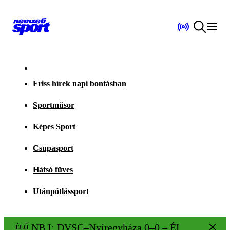
Friss hírek napi bontásban
Sportműsor
Képes Sport
Csupasport
Hátsó füves
Utánpótlássport
NB I: DVSC–Nyíregyháza 0–0 – ÉLŐ!
ÉLŐ