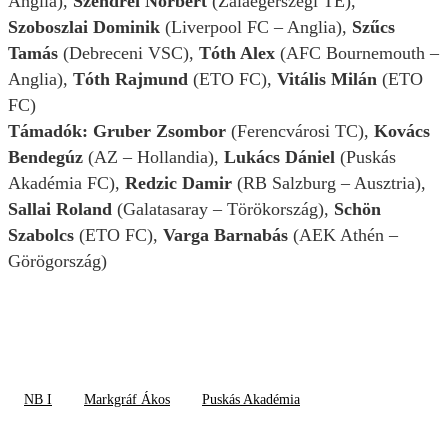
Anglia),
Szendrei Norbert
(Zalaegerszegi TE),
Szoboszlai Dominik
(Liverpool FC – Anglia),
Szűcs
Tamás
(Debreceni VSC),
Tóth Alex
(AFC Bournemouth –
Anglia),
Tóth Rajmund
(ETO FC),
Vitális Milán
(ETO
FC)
Támadók: Gruber Zsombor
(Ferencvárosi TC),
Kovács
Bendegúz
(AZ – Hollandia),
Lukács Dániel
(Puskás
Akadémia FC),
Redzic Damir
(RB Salzburg – Ausztria),
Sallai Roland
(Galatasaray – Törökország),
Schön
Szabolcs
(ETO FC),
Varga Barnabás
(AEK Athén –
Görögország)
NB I
Markgráf Ákos
Puskás Akadémia