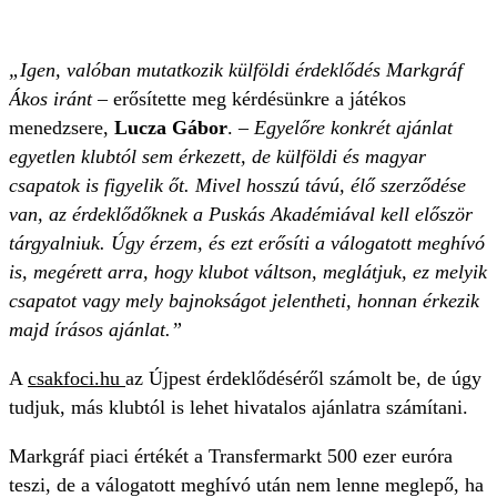
„Igen, valóban mutatkozik külföldi érdeklődés
Markgráf
Ákos iránt
– erősítette meg kérdésünkre a játékos
menedzsere,
Lucza Gábor
. –
Egyelőre konkrét ajánlat
egyetlen klubtól sem érkezett, de külföldi és magyar
csapatok is figyelik őt. Mivel hosszú távú, élő szerződése
van, az érdeklődőknek a Puskás Akadémiával kell először
tárgyalniuk. Úgy érzem, és ezt erősíti a válogatott meghívó
is, megérett arra, hogy klubot váltson, meglátjuk, ez melyik
csapatot vagy mely bajnokságot jelentheti, honnan érkezik
majd írásos ajánlat.”
A
csakfoci.hu
az Újpest érdeklődéséről számolt be, de úgy
tudjuk, más klubtól is lehet hivatalos ajánlatra számítani.
Markgráf piaci értékét a Transfermarkt 500 ezer euróra
teszi, de a válogatott meghívó után nem lenne meglepő, ha