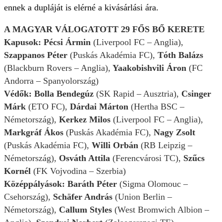
ennek a dupláját is elérné a kivásárlási ára.
A MAGYAR VÁLOGATOTT 29 FŐS BŐ KERETE
Kapusok: Pécsi Ármin
(Liverpool FC – Anglia),
Szappanos Péter
(Puskás Akadémia FC),
Tóth Balázs
(Blackburn Rovers – Anglia),
Yaakobishvili Áron
(FC
Andorra – Spanyolország)
Védők: Bolla Bendegúz
(SK Rapid – Ausztria),
Csinger
Márk
(ETO FC),
Dárdai Márton
(Hertha BSC –
Németország),
Kerkez Milos
(Liverpool FC – Anglia),
Markgráf Ákos
(Puskás Akadémia FC),
Nagy Zsolt
(Puskás Akadémia FC),
Willi Orbán
(RB Leipzig –
Németország),
Osváth Attila
(Ferencvárosi TC),
Szűcs
Kornél
(FK Vojvodina – Szerbia)
Középpályások: Baráth Péter
(Sigma Olomouc –
Csehország),
Schäfer András
(Union Berlin –
Németország),
Callum Styles
(West Bromwich Albion –