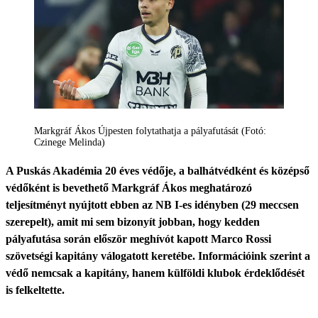
Markgráf Ákos Újpesten folytathatja a pályafutását (Fotó:
Czinege Melinda)
A Puskás Akadémia 20 éves védője, a balhátvédként és középső
védőként is bevethető Markgráf Ákos meghatározó
teljesítményt nyújtott ebben az NB I-es idényben (29 meccsen
szerepelt), amit mi sem bizonyít jobban, hogy kedden
pályafutása során először meghívót kapott Marco Rossi
szövetségi kapitány válogatott keretébe. Információink szerint a
védő nemcsak a kapitány, hanem külföldi klubok érdeklődését
is felkeltette.