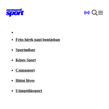
Friss hírek napi bontásban
Sportműsor
Képes Sport
Csupasport
Hátsó füves
Utánpótlássport