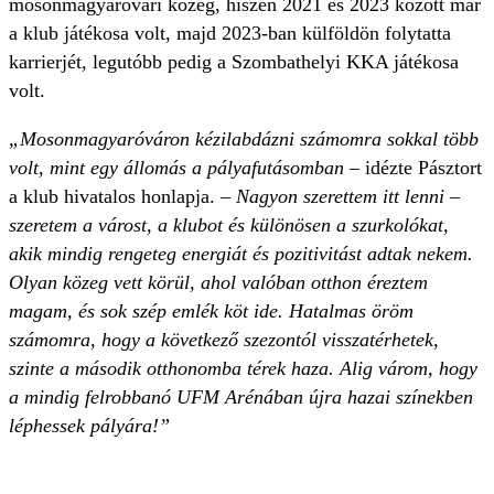
mosonmagyaróvári közeg, hiszen 2021 és 2023 között már
a klub játékosa volt, majd 2023-ban külföldön folytatta
karrierjét, legutóbb pedig a Szombathelyi KKA játékosa
volt.
„Mosonmagyaróváron kézilabdázni számomra sokkal több
volt, mint egy állomás a pályafutásomban
– idézte Pásztort
a klub hivatalos honlapja. –
Nagyon szerettem itt lenni –
szeretem a várost, a klubot és különösen a szurkolókat,
akik mindig rengeteg energiát és pozitivitást adtak nekem.
Olyan közeg vett körül, ahol valóban otthon éreztem
magam, és sok szép emlék köt ide. Hatalmas öröm
számomra, hogy a következő szezontól visszatérhetek,
szinte a második otthonomba térek haza. Alig várom, hogy
a mindig felrobbanó UFM Arénában újra hazai színekben
léphessek pályára!”