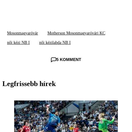
Mosonmagyaróvár
Motherson Mosonmagyaróvári KC
női kézi NB I
női kézilabda NB I
5 KOMMENT
Legfrissebb hírek