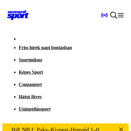
Friss hírek napi bontásban
Sportműsor
Képes Sport
Csupasport
Hátsó füves
Utánpótlássport
NB I: Paks–Kispest-Honvéd 1–0
ÉLŐ!