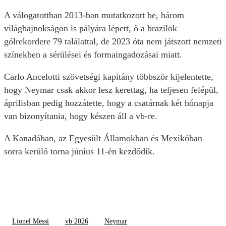
A válogatottban 2013-ban mutatkozott be, három
világbajnokságon is pályára lépett, ő a brazilok
gólrekordere 79 találattal, de 2023 óta nem játszott nemzeti
színekben a sérülései és formaingadozásai miatt.
Carlo Ancelotti szövetségi kapitány többször kijelentette,
hogy Neymar csak akkor lesz kerettag, ha teljesen felépül,
áprilisban pedig hozzátette, hogy a csatárnak két hónapja
van bizonyítania, hogy készen áll a vb-re.
A Kanadában, az Egyesült Államokban és Mexikóban
sorra kerülő torna június 11-én kezdődik.
Lionel Messi
vb 2026
Neymar