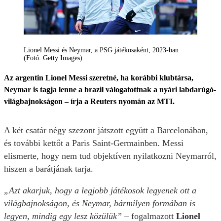
Lionel Messi és Neymar, a PSG játékosaként, 2023-ban
(Fotó: Getty Images)
Az argentin Lionel Messi szeretné, ha korábbi klubtársa,
Neymar is tagja lenne a brazil válogatottnak a nyári labdarúgó-
világbajnokságon – írja a Reuters nyomán az MTI.
A két csatár négy szezont játszott együtt a Barcelonában,
és további kettőt a Paris Saint-Germainben. Messi
elismerte, hogy nem tud objektíven nyilatkozni Neymarról,
hiszen a barátjának tarja.
„Azt akarjuk, hogy a legjobb játékosok legyenek ott a
világbajnokságon, és Neymar, bármilyen formában is
legyen, mindig egy lesz közülük”
– fogalmazott
Lionel