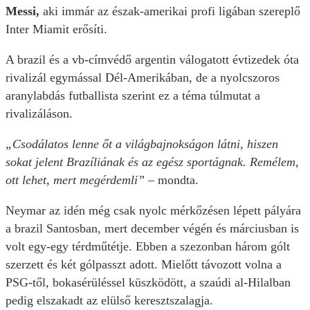
Messi,
aki immár az észak-amerikai profi ligában szereplő
Inter Miamit erősíti.
A brazil és a vb-címvédő argentin válogatott évtizedek óta
rivalizál egymással Dél-Amerikában, de a nyolcszoros
aranylabdás futballista szerint ez a téma túlmutat a
rivalizáláson.
„Csodálatos lenne őt a világbajnokságon látni, hiszen
sokat jelent Brazíliának és az egész sportágnak. Remélem,
ott lehet, mert megérdemli”
– mondta.
Neymar az idén még csak nyolc mérkőzésen lépett pályára
a brazil Santosban, mert december végén és márciusban is
volt egy-egy térdműtétje. Ebben a szezonban három gólt
szerzett és két gólpasszt adott. Mielőtt távozott volna a
PSG-től, bokasérüléssel küszködött, a szaúdi al-Hilalban
pedig elszakadt az elülső keresztszalagja.