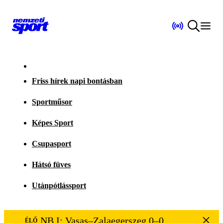
Friss hírek napi bontásban
Sportműsor
Képes Sport
Csupasport
Hátsó füves
Utánpótlássport
NB I: Vasas–Zalaegerszeg 0–0
ÉLŐ