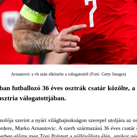
Arnautovic a vb után elköszön a válogatottól (Fotó: Getty Images)
an futballozó 36 éves osztrák csatár közölte, a
sztria válogatottjában.
olója szerint a nyári világbajnokságon szerepel utoljára az os
ordere, Marko Arnautovic. A szerb származású 36 éves csatár 
berben előzte meg Toni Polstert a góllövőlista élén, amikor n