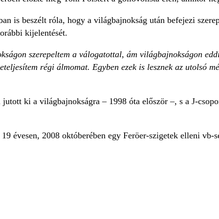
n is beszélt róla, hogy a világbajnokság után befejezi szerep
orábbi kijelentését.
ágon szerepeltem a válogatottal, ám világbajnokságon eddig
beteljesítem régi álmomat. Egyben ezek is lesznek az utolsó 
jutott ki a világbajnokságra – 1998 óta először –, s a J-csop
19 évesen, 2008 októberében egy Feröer-szigetek elleni vb-se