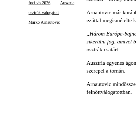
foci vb 2026
Ausztria
Arnautovic már korábba
osztrák válogatott
ezúttal megismételte k
Marko Arnautovic
„Három Európa-bajnoks
sikerülni fog, amivel 
osztrák csatárt.
Ausztria egyenes ágon 
szerepel a tornán.
Arnautovic mindössze 
felnőttválogatottban.