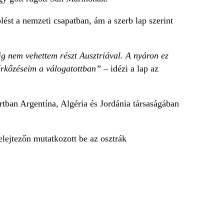
lést a nemzeti csapatban, ám a szerb lap szerint
 nem vehettem részt Ausztriával. A nyáron ez
mérkőzéseim a válogatottban”
– idézi a lap az
ortban Argentína, Algéria és Jordánia társaságában
lejtezőn mutatkozott be az osztrák