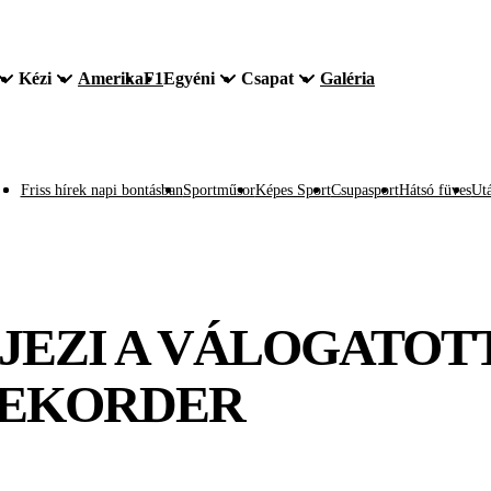
Kézi
Amerika
F1
Egyéni
Csapat
Galéria
Friss hírek napi bontásban
Sportműsor
Képes Sport
Csupasport
Hátsó füves
Utá
EJEZI A VÁLOGATOT
REKORDER