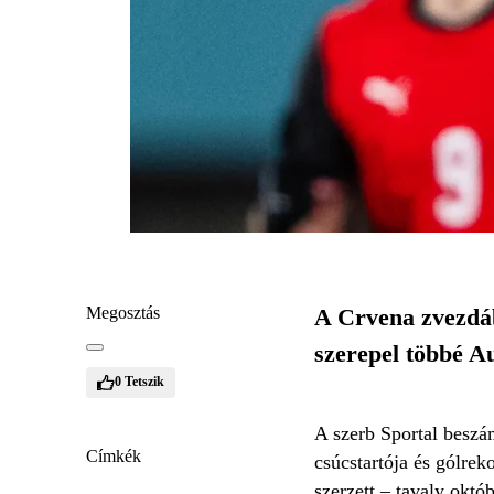
Megosztás
A Crvena zvezdáb
szerepel többé Au
0
Tetszik
A szerb Sportal beszám
Címkék
csúcstartója és gólrek
szerzett – tavaly októ