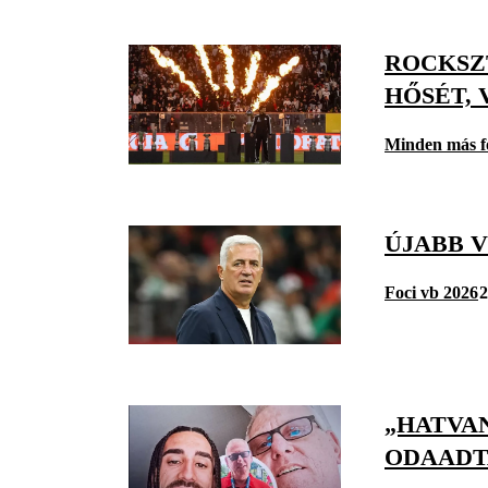
ROCKSZ
HŐSÉT, 
Minden más f
ÚJABB 
Foci vb 2026
2
„HATVAN
ODAADT