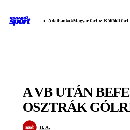
Adatbankok
Magyar foci
Külföldi foci
A VB UTÁN BEF
OSZTRÁK GÓL
H. Á.