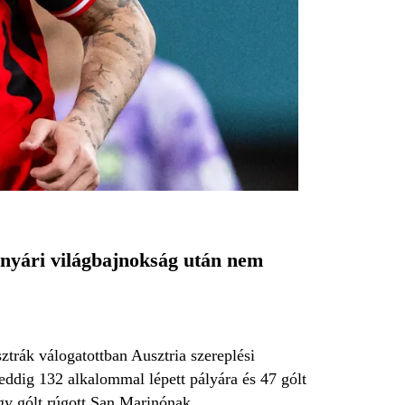
 nyári világbajnokság után nem
ztrák válogatottban Ausztria szereplési
eddig 132 alkalommal lépett pályára és 47 gólt
égy gólt rúgott San Marinónak.