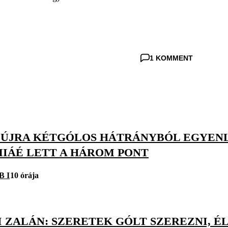
1 KOMMENT
 ÚJRA KÉTGÓLOS HÁTRÁNYBÓL EGYENLÍ
IÁÉ LETT A HÁROM PONT
B I
10 órája
 ZALÁN: SZERETEK GÓLT SZEREZNI, É