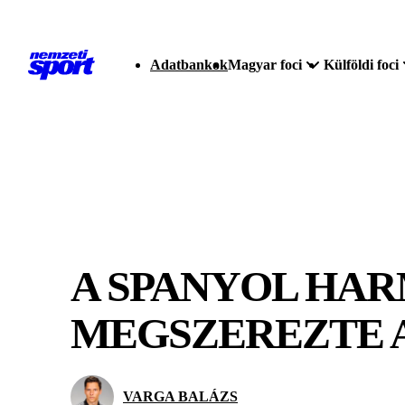
Adatbankok
Magyar foci
Külföldi foci
A SPANYOL HA
MEGSZEREZTE 
VARGA BALÁZS