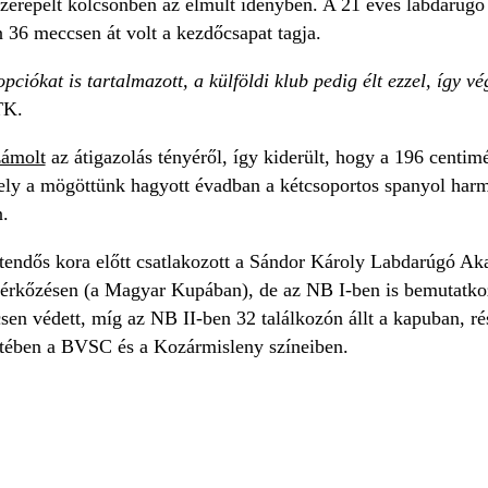
szerepelt kölcsönben az elmúlt idényben. A 21 éves labdarúgó 
 36 meccsen át volt a kezdőcsapat tagja.
pciókat is tartalmazott, a külföldi klub pedig élt ezzel, így 
TK.
zámolt
az átigazolás tényéről, így kiderült, hogy a 196 centim
ely a mögöttünk hagyott évadban a kétcsoportos spanyol harm
n.
tendős kora előtt csatlakozott a Sándor Károly Labdarúgó 
mérkőzésen (a Magyar Kupában), de az NB I-ben is bemutatko
sen védett, míg az NB II-ben 32 találkozón állt a kapuban, r
etében a BVSC és a Kozármisleny színeiben.