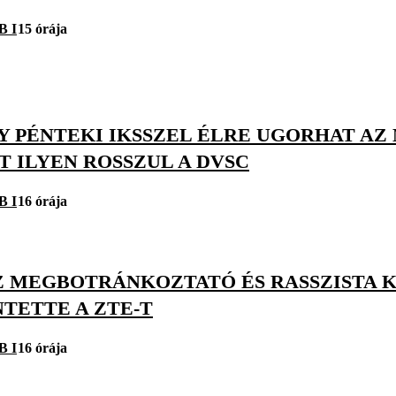
B I
15 órája
Y PÉNTEKI IKSSZEL ÉLRE UGORHAT AZ
 ILYEN ROSSZUL A DVSC
B I
16 órája
Z MEGBOTRÁNKOZTATÓ ÉS RASSZISTA K
TETTE A ZTE-T
B I
16 órája