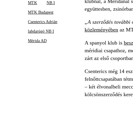
klubnál, a Méridánál 
MTK
NB I
együttesben, zsinórban
MTK Budapest
„A szerződés további o
Csenterics Adrián
közleményében
az M
labdarúgó NB I
Mérida AD
A spanyol klub is
bes
méridiai csapathoz, m
zárt az első csoportba
Csenterics még 14 esz
felnőttcsapatában tét
– két élvonalbeli mecc
kölcsönszerződés ker