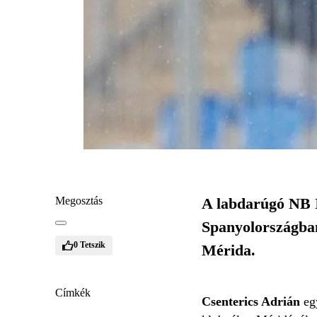
Megosztás
A labdarúgó NB I
Spanyolországban
0
Tetszik
Mérida.
Címkék
Csenterics Adrián
eg