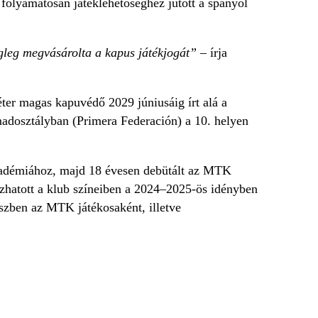
folyamatosan játéklehetőséghez jutott a spanyol
végleg megvásárolta a kapus játékjogát”
– írja
éter magas kapuvédő 2029 júniusáig írt alá a
adosztályban (Primera Federación) a 10. helyen
Akadémiához, majd 18 évesen debütált az MTK
zhatott a klub színeiben a 2024–2025-ös idényben
észben az MTK játékosaként, illetve