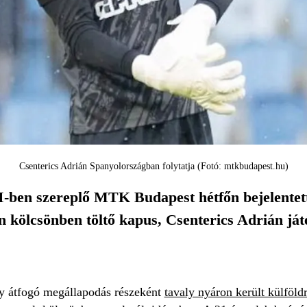
Csenterics Adrián Spanyolországban folytatja (Fotó: mtkbudapest.hu)
-ben szereplő MTK Budapest hétfőn bejelentette
 kölcsönben töltő kapus, Csenterics Adrián ját
y átfogó megállapodás részeként
tavaly nyáron került külföld