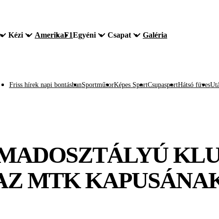
Kézi
Amerika
F1
Egyéni
Csapat
Galéria
Friss hírek napi bontásban
Sportműsor
Képes Sport
Csupasport
Hátsó füves
Utá
RMADOSZTÁLYÚ KL
AZ MTK KAPUSÁNA