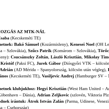
OZGÁS AZ MTK-NÁL
Csaba
(Kecskeméti TE)
rhetnek: Bakó Sámuel
(Kozármisleny),
Kenesei Noel
(OH Le
a – Szlovákia),
Szűcs Patrik
(Komárom – Szlovákia),
Törőc
eny):
Csucsánszky Zoltán
,
László Krisztián
,
Mikolay Timó
Kristóf
(Paksi FC),
Jurek Gábor
(Diósgyőri VTK – kölcsön
 Adrián
(AD Mérida – Spanyolország, kölcsön után végleg),
ános
(Kecskeméti TE),
Vasiljevic Andrej
(Hamburger SV – 
hetnek klubjukhoz: Hegyi Krisztián
(West Ham United – An
öbenhavn – Dánia),
Adrian Zeljkovic
(szlovén, Viktoria Pl
dnek irántuk: Átrok István Zalán
(Parma, Udinese, Venezi
ha – Csehország)