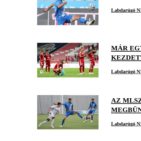
Labdarúgó N
MÁR EG
KEZDETT
Labdarúgó N
AZ MLS
MEGBÜN
Labdarúgó N