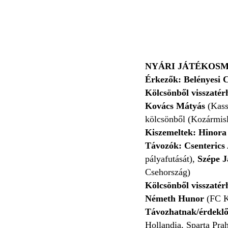
NYÁRI JÁTÉKOSM
Érkezők:
Belényesi 
Kölcsönből visszaté
Kovács Mátyás
(Kass
kölcsönből (Kozármisl
Kiszemeltek: Hinora 
Távozók: Csenterics
pályafutását),
Szépe J
Csehország)
Kölcsönből visszatér
Németh Hunor
(FC K
Távozhatnak/érdeklő
Hollandia, Sparta Pra