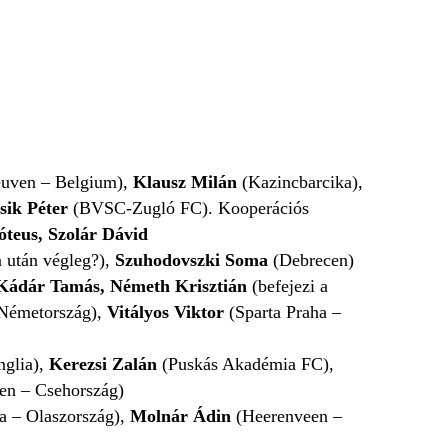
uven – Belgium),
Klausz Milán
(Kazincbarcika),
sik Péter
(BVSC-Zugló FC). Kooperációs
teus, Szolár Dávid
 után végleg?),
Szuhodovszki Soma
(Debrecen)
Kádár Tamás, Németh Krisztián
(befejezi a
Németország),
Vitályos Viktor
(Sparta Praha –
glia),
Kerezsi Zalán
(Puskás Akadémia FC),
zen – Csehország)
a – Olaszország),
Molnár Ádin
(Heerenveen –