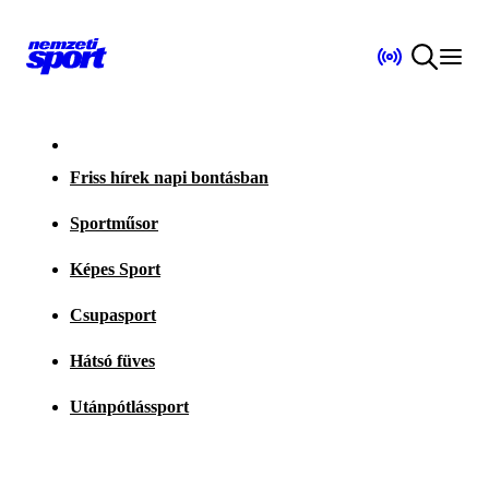
Friss hírek napi bontásban
Sportműsor
Képes Sport
Csupasport
Hátsó füves
Utánpótlássport