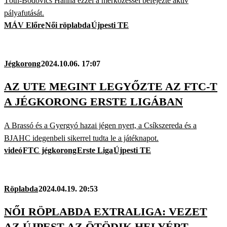
Tóth-Bodovics Hanna ezzel a mérkőzéssel befejezte aktív
pályafutását.
MÁV Előre
Női röplabda
Újpesti TE
Jégkorong
2024.10.06. 17:07
AZ UTE MEGINT LEGYŐZTE AZ FTC-T
A JÉGKORONG ERSTE LIGÁBAN
A Brassó és a Gyergyó hazai jégen nyert, a Csíkszereda és a
BJAHC idegenbeli sikerrel tudta le a játéknapot.
videó
FTC jégkorong
Erste Liga
Újpesti TE
Röplabda
2024.04.19. 20:53
NŐI RÖPLABDA EXTRALIGA: VEZET
AZ ÚJPEST AZ ÖTÖDIK HELYÉRT