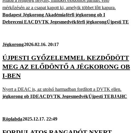
Hiába a rengeteg helyzet, mindkét elődöntős párharc első
mérkőzésén az a csapat kapott ki, amelyik többet lőtt kapura.
Budapest Jégkorong Akadémia
férfi jégkorong ob I
Debreceni EAC
DVTK Jegesmedvék
férfi jégkorong
Újpesti TE
Jégkorong
2026.02.16. 20:17
ÚJPESTI GYŐZELEMMEL KEZDŐDÖTT
MEG AZ ELŐDÖNTŐ A JÉGKORONG OB
I-BEN
Nyert a DEAC is, az utolsó harmadban fordított a DVTK ellen.
jégkorong ob I
DEAC
DVTK Jegesmedvék
Újpesti TE
BJAHC
Röplabda
2025.12.17. 22:49
FORDULATOS RANGADÓT NYERT