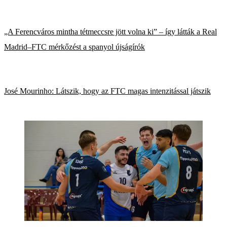
„A Ferencváros mintha tétmeccsre jött volna ki” – így látták a Real
Madrid–FTC mérkőzést a spanyol újságírók
José Mourinho: Látszik, hogy az FTC magas intenzitással játszik