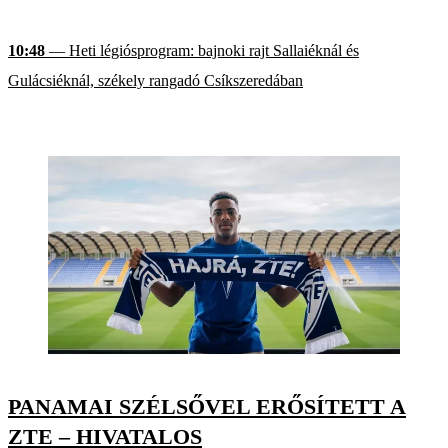
10:48
— Heti légiósprogram: bajnoki rajt Sallaiéknál és
Gulácsiéknál, székely rangadó Csíkszeredában
PANAMAI SZÉLSŐVEL ERŐSÍTETT A
ZTE – HIVATALOS