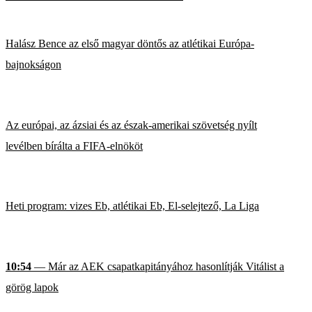
Halász Bence az első magyar döntős az atlétikai Európa-
bajnokságon
Az európai, az ázsiai és az észak-amerikai szövetség nyílt
levélben bírálta a FIFA-elnököt
Heti program: vizes Eb, atlétikai Eb, El-selejtező, La Liga
10:54
— Már az AEK csapatkapitányához hasonlítják Vitálist a
görög lapok