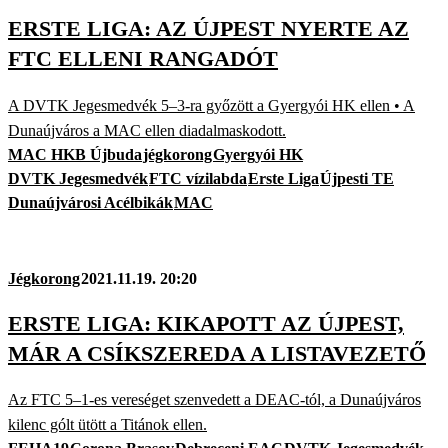
ERSTE LIGA: AZ ÚJPEST NYERTE AZ
FTC ELLENI RANGADÓT
A DVTK Jegesmedvék 5–3-ra győzött a Gyergyói HK ellen • A
Dunaújváros a MAC ellen diadalmaskodott.
MAC HKB Újbuda
jégkorong
Gyergyói HK
DVTK Jegesmedvék
FTC vízilabda
Erste Liga
Újpesti TE
Dunaújvárosi Acélbikák
MAC
Jégkorong
2021.11.19. 20:20
ERSTE LIGA: KIKAPOTT AZ ÚJPEST,
MÁR A CSÍKSZEREDA A LISTAVEZETŐ
Az FTC 5–1-es vereséget szenvedett a DEAC-tól, a Dunaújváros
kilenc gólt ütött a Titánok ellen.