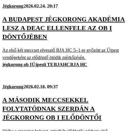
Jégkorong
2026.02.24. 20:17
A BUDAPEST JÉGKORONG AKADÉMIA
LESZ A DEAC ELLENFELE AZ OB I
DÖNTŐJÉBEN
Az első két meccset elvesztő BJA HC 5–1-re győzött az Újpest
vendégeként az elődöntő ötödik mérkőzésén.
jégkorong ob I
Újpesti TE
BJAHC
BJA HC
Jégkorong
2026.02.18. 09:37
A MÁSODIK MECCSEKKEL
FOLYTATÓDNAK SZERDÁN A
JÉGKORONG OB I ELŐDÖNTŐI