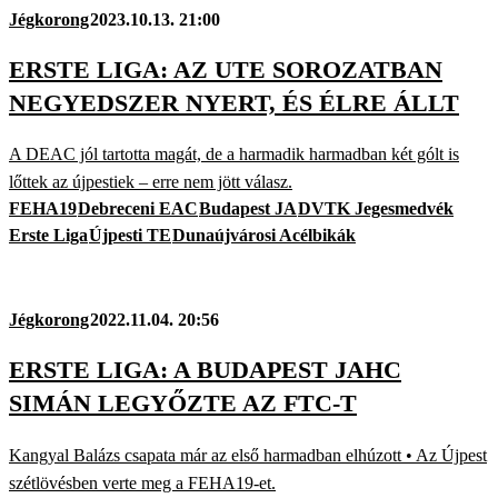
Jégkorong
2023.10.13. 21:00
ERSTE LIGA: AZ UTE SOROZATBAN
NEGYEDSZER NYERT, ÉS ÉLRE ÁLLT
A DEAC jól tartotta magát, de a harmadik harmadban két gólt is
lőttek az újpestiek – erre nem jött válasz.
FEHA19
Debreceni EAC
Budapest JA
DVTK Jegesmedvék
Erste Liga
Újpesti TE
Dunaújvárosi Acélbikák
Jégkorong
2022.11.04. 20:56
ERSTE LIGA: A BUDAPEST JAHC
SIMÁN LEGYŐZTE AZ FTC-T
Kangyal Balázs csapata már az első harmadban elhúzott • Az Újpest
szétlövésben verte meg a FEHA19-et.