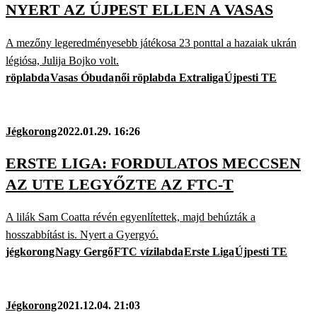
NYERT AZ ÚJPEST ELLEN A VASAS
A mezőny legeredményesebb játékosa 23 ponttal a hazaiak ukrán
légiósa, Julija Bojko volt.
röplabda
Vasas Óbuda
női röplabda Extraliga
Újpesti TE
Jégkorong
2022.01.29. 16:26
ERSTE LIGA: FORDULATOS MECCSEN
AZ UTE LEGYŐZTE AZ FTC-T
A lilák Sam Coatta révén egyenlítettek, majd behúzták a
hosszabbítást is. Nyert a Gyergyó.
jégkorong
Nagy Gergő
FTC vízilabda
Erste Liga
Újpesti TE
Jégkorong
2021.12.04. 21:03