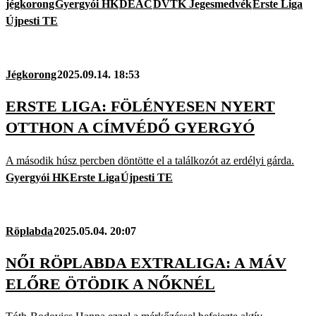
jégkorong
Gyergyói HK
DEAC
DVTK Jegesmedvék
Erste Liga
Újpesti TE
Jégkorong
2025.09.14. 18:53
ERSTE LIGA: FÖLÉNYESEN NYERT
OTTHON A CÍMVÉDŐ GYERGYÓ
A második húsz percben döntötte el a találkozót az erdélyi gárda.
Gyergyói HK
Erste Liga
Újpesti TE
Röplabda
2025.05.04. 20:07
NŐI RÖPLABDA EXTRALIGA: A MÁV
ELŐRE ÖTÖDIK A NŐKNÉL