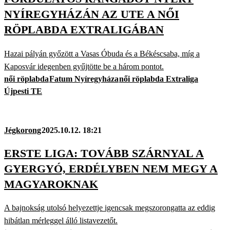
NYÍREGYHÁZÁN AZ UTE A NŐI
RÖPLABDA EXTRALIGÁBAN
Hazai pályán győzött a Vasas Óbuda és a Békéscsaba, míg a
Kaposvár idegenben gyűjtötte be a három pontot.
női röplabda
Fatum Nyíregyháza
női röplabda Extraliga
Újpesti TE
Jégkorong
2025.10.12. 18:21
ERSTE LIGA: TOVÁBB SZÁRNYAL A
GYERGYÓ, ERDÉLYBEN NEM MEGY A
MAGYAROKNAK
A bajnokság utolsó helyezettje igencsak megszorongatta az eddig
hibátlan mérleggel álló listavezetőt.