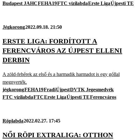
Budapest JAHC
FEHA19
FTC vízilabda
Erste Liga
Újpesti TE
Jégkorong
2022.09.18. 21:50
ERSTE LIGA: FORDÍTOTT A
FERENCVÁROS AZ ÚJPEST ELLENI
DERBIN
A zöld-fehérek az első és a harmadik harmadot is egy góllal
megnyerték.
jégkorong
FEHA19
Fradi
Újpest
DVTK Jegesmedvék
FTC vízilabda
FTC
Erste Liga
Újpesti TE
Ferencváros
Röplabda
2022.02.27. 17:45
NŐI RÖPI EXTRALIGA: OTTHON