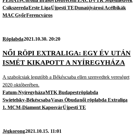
FEHA19
Corona Brasov
Debreceni EAC
DVTK Jegesmedvék
Csíkszereda
Erste Liga
Újpesti TE
Dunaújvárosi Acélbikák
MAC
Győr
Ferencváros
Röplabda
2021.10.30. 20:20
NŐI RÖPI EXTRALIGA: EGY ÉV UTÁN
ISMÉT KIKAPOTT A NYÍREGYHÁZA
A szabolcsiak legutóbb a Békéscsaba ellen szenvedtek vereséget
2020 októberében.
Fatum-Nyíregyháza
MTK Budapest
röplabda
Swietelsky-Békéscsaba
Vasas Óbuda
női röplabda Extraliga
1. MCM-Diamont Kaposvár
Újpesti TE
Jégkorong
2021.10.15. 11:01