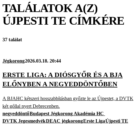
TALÁLATOK A(Z)
ÚJPESTI TE
CÍMKÉRE
37 találat
Jégkorong
2026.03.18. 20:44
ERSTE LIGA: A DIÓSGYŐR ÉS A BJA
ELŐNYBEN A NEGYEDDÖNTŐBEN
A BJAHC kétszeri hosszabbításban győzte le az Újpestet, a DVTK
két góllal nyert Debrecenben.
negyeddöntő
Budapest Jégkorong Akadémia HC
DVTK Jegesmedvék
DEAC jégkorong
Erste Liga
Újpesti TE