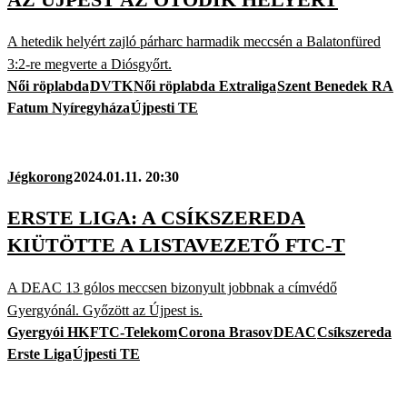
A hetedik helyért zajló párharc harmadik meccsén a Balatonfüred
3:2-re megverte a Diósgyőrt.
Női röplabda
DVTK
Női röplabda Extraliga
Szent Benedek RA
Fatum Nyíregyháza
Újpesti TE
Jégkorong
2024.01.11. 20:30
ERSTE LIGA: A CSÍKSZEREDA
KIÜTÖTTE A LISTAVEZETŐ FTC-T
A DEAC 13 gólos meccsen bizonyult jobbnak a címvédő
Gyergyónál. Győzött az Újpest is.
Gyergyói HK
FTC-Telekom
Corona Brasov
DEAC
Csíkszereda
Erste Liga
Újpesti TE