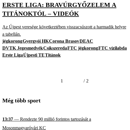
ERSTE LIGA: BRAVÚRGYŐZELEM A
TITÁNOKTÓL – VIDEÓK
Az Újpest veresége következtében visszacsúszott a harmadik helyre
a tabellán.
jégkorong
Gyergyói HK
Corona Brasov
DEAC
DVTK Jegesmedvék
Csíkszereda
FTC jégkorong
FTC vízilabda
Erste Liga
Újpesti TE
Titánok
1
/
2
Még több sport
13:37
— Rendezte 90 millió forintos tartozását a
Mosonmagyaróvári KC