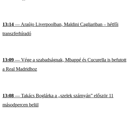
13:14
— Araújo Liverpoolban, Maldini Cagliariban – hétfői
transzferhíradó
13:09
— Vége a szabadságnak, Mbappé és Cucurella is befutott
a Real Madridhoz
13:08
— Takács Boglárka a „szelek szárnyán” először 11
másodpercen belül