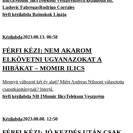
Barca
Momir Ilics
Telekom Veszprém
férfi kézilabda BL
Ludovic Fabregas
Rodrigo Corrales
férfi kézilabda Bajnokok Ligája
Kézilabda
2023.08.13. 06:58
FÉRFI KÉZI: NEM AKAROM
ELKÖVETNI UGYANAZOKAT A
HIBÁKAT – MOMIR ILICS
Mennyit változott két év alatt? Miért Andreas Nilssont választotta
csapatkapitánynak? Interjú.
férfi kézilabda NB I
Momir Ilics
Telekom Veszprém
Kézilabda
2023.08.08. 12:50
FÉRFI KÉZI: JÓ KEZDÉS UTÁN CSAK