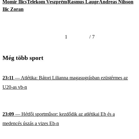
Momir Ilics
Telekom Veszprém
Rasmus Lauge
Andreas Nilsson
Ilic Zoran
1
/
7
Még több sport
23:11
— Atlétika: Bátori Lilianna magasugrásban ezüstérmes az
U20-as vb-n
23:09
— Hétfői sportműsor: kezdődik az atlétikai Eb és a
medencés úszás a vizes Eb-n