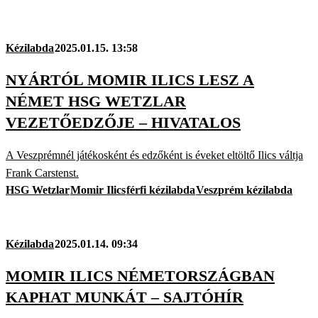
Kézilabda
2025.01.15. 13:58
NYÁRTÓL MOMIR ILICS LESZ A
NÉMET HSG WETZLAR
VEZETŐEDZŐJE – HIVATALOS
A Veszprémnél játékosként és edzőként is éveket eltöltő Ilics váltja
Frank Carstenst.
HSG Wetzlar
Momir Ilics
férfi kézilabda
Veszprém kézilabda
Kézilabda
2025.01.14. 09:34
MOMIR ILICS NÉMETORSZÁGBAN
KAPHAT MUNKÁT – SAJTÓHÍR