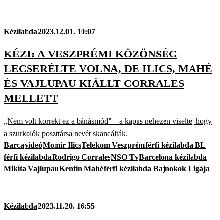
Kézilabda
2023.12.01. 10:07
KÉZI: A VESZPRÉMI KÖZÖNSÉG
LECSERÉLTE VOLNA, DE ILICS, MAHÉ
ÉS VAJLUPAU KIÁLLT CORRALES
MELLETT
„Nem volt korrekt ez a bánásmód” – a kapus nehezen viselte, hogy
a szurkolók poszttársa nevét skandálták.
Barca
videó
Momir Ilics
Telekom Veszprém
férfi kézilabda BL
férfi kézilabda
Rodrigo Corrales
NSO Tv
Barcelona kézilabda
Mikita Vajlupau
Kentin Mahé
férfi kézilabda Bajnokok Ligája
Kézilabda
2023.11.20. 16:55