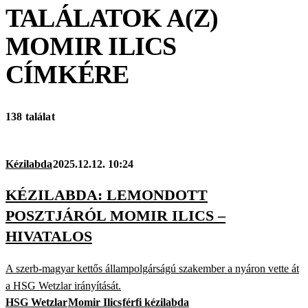
TALÁLATOK A(Z)
MOMIR ILICS
CÍMKÉRE
138 találat
Kézilabda
2025.12.12. 10:24
KÉZILABDA: LEMONDOTT
POSZTJÁRÓL MOMIR ILICS –
HIVATALOS
A szerb-magyar kettős állampolgárságú szakember a nyáron vette át
a HSG Wetzlar irányítását.
HSG Wetzlar
Momir Ilics
férfi kézilabda