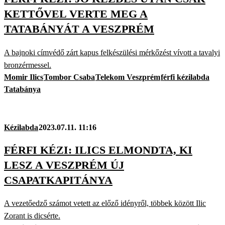
KETTŐVEL VERTE MEG A
TATABÁNYÁT A VESZPRÉM
A bajnoki címvédő zárt kapus felkészülési mérkőzést vívott a tavalyi
bronzérmessel.
Momir Ilics
Tombor Csaba
Telekom Veszprém
férfi kézilabda
Tatabánya
Kézilabda
2023.07.11. 11:16
FÉRFI KÉZI: ILICS ELMONDTA, KI
LESZ A VESZPRÉM ÚJ
CSAPATKAPITÁNYA
A vezetőedző számot vetett az előző idényről, többek között Ilic
Zorant is dicsérte.