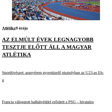
Atlétika
9 órája
AZ ELMÚLT ÉVEK LEGNAGYOBB
TESZTJE ELŐTT ÁLL A MAGYAR
ATLÉTIKA
Sportlövészet: aranyérem gyorstüzelő pisztolyban az U23-as Eb-
n
Francia válogatott balhátvéddel erősített a PSG – hivatalos