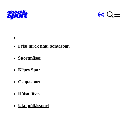
Friss hírek napi bontásban
Sportműsor
Képes Sport
Csupasport
Hátsó füves
Utánpótlássport