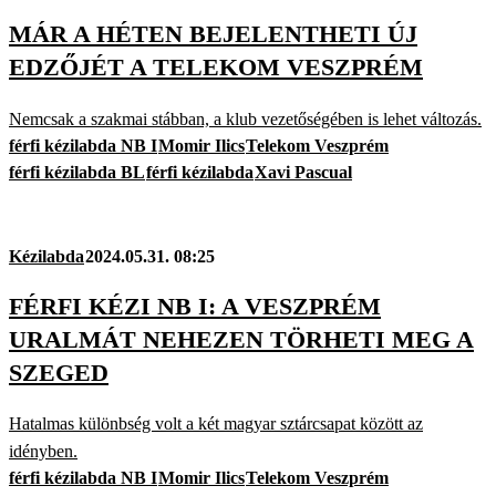
MÁR A HÉTEN BEJELENTHETI ÚJ
EDZŐJÉT A TELEKOM VESZPRÉM
Nemcsak a szakmai stábban, a klub vezetőségében is lehet változás.
férfi kézilabda NB I
Momir Ilics
Telekom Veszprém
férfi kézilabda BL
férfi kézilabda
Xavi Pascual
Kézilabda
2024.05.31. 08:25
FÉRFI KÉZI NB I: A VESZPRÉM
URALMÁT NEHEZEN TÖRHETI MEG A
SZEGED
Hatalmas különbség volt a két magyar sztárcsapat között az
idényben.
férfi kézilabda NB I
Momir Ilics
Telekom Veszprém