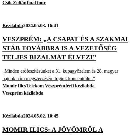
Csík Zoltán
final four
Kézilabda
2024.05.03. 16:41
VESZPRÉM: „A CSAPAT ÉS A SZAKMAI
STÁB TOVÁBBRA IS A VEZETŐSÉG
TELJES BIZALMÁT ÉLVEZI”
„Minden erőfeszítésünket a 31. kupagyőzelem és 28. magyar
bajnoki cím megszerzésére fogjuk koncentrálni.”
Momir Ilics
Telekom Veszprém
férfi kézilabda
Veszprém kézilabda
Kézilabda
2024.05.02. 10:45
MOMIR ILICS: A JÖVŐMRŐL A