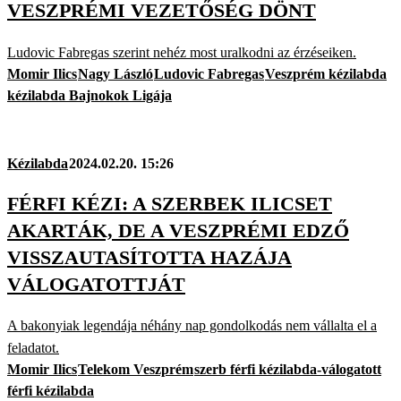
VESZPRÉMI VEZETŐSÉG DÖNT
Ludovic Fabregas szerint nehéz most uralkodni az érzéseiken.
Momir Ilics
Nagy László
Ludovic Fabregas
Veszprém kézilabda
kézilabda Bajnokok Ligája
Kézilabda
2024.02.20. 15:26
FÉRFI KÉZI: A SZERBEK ILICSET
AKARTÁK, DE A VESZPRÉMI EDZŐ
VISSZAUTASÍTOTTA HAZÁJA
VÁLOGATOTTJÁT
A bakonyiak legendája néhány nap gondolkodás nem vállalta el a
feladatot.
Momir Ilics
Telekom Veszprém
szerb férfi kézilabda-válogatott
férfi kézilabda