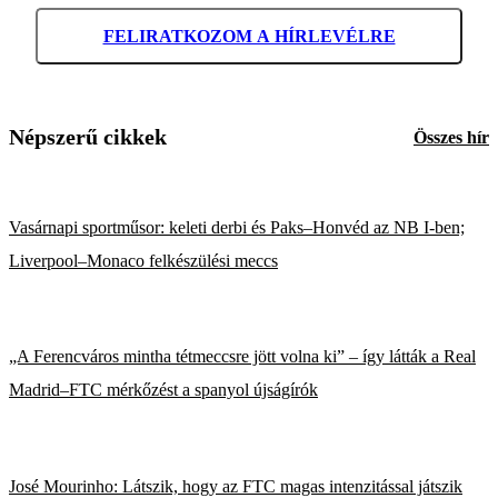
FELIRATKOZOM A HÍRLEVÉLRE
Népszerű cikkek
Összes hír
Vasárnapi sportműsor: keleti derbi és Paks–Honvéd az NB I-ben;
Liverpool–Monaco felkészülési meccs
„A Ferencváros mintha tétmeccsre jött volna ki” – így látták a Real
Madrid–FTC mérkőzést a spanyol újságírók
José Mourinho: Látszik, hogy az FTC magas intenzitással játszik