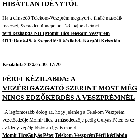
HIBÁTLAN IDÉNYTŐL
Ha a címvédő Telekom-Veszprém megnyeri a finálé második
meccsét, Szegeden ünnepelheti 28. bajnoki címét.
férfi kézilabda NB I
Momir Ilics
Telekom Veszprém
OTP Bank-Pick Szeged
férfi kézilabda
Kárpáti Krisztián
Kézilabda
2024.05.09. 17:29
FÉRFI KÉZILABDA: A
VEZÉRIGAZGATÓ SZERINT MOST MÉG
NINCS EDZŐKÉRDÉS A VESZPRÉMNÉL
„A legfontosabb dolog az, hogy jelenleg a Telekom Veszprém
vezetőedzője Momir Ilics, a másodedzője pedig Gulyás Péter, és ez
az idény végéig biztosan így is marad."
Momir Ilics
Gulyás Péter
Telekom Veszprém
Férfi kézilabda