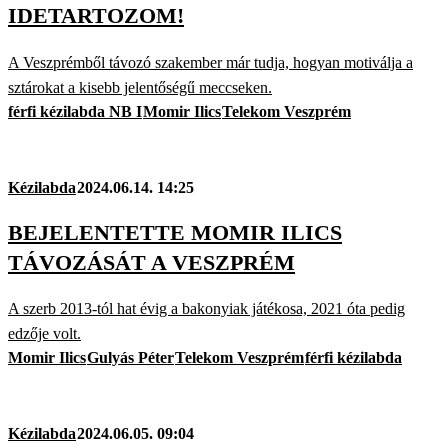
IDETARTOZOM!
A Veszprémből távozó szakember már tudja, hogyan motiválja a
sztárokat a kisebb jelentőségű meccseken.
férfi kézilabda NB I
Momir Ilics
Telekom Veszprém
Kézilabda
2024.06.14. 14:25
BEJELENTETTE MOMIR ILICS
TÁVOZÁSÁT A VESZPRÉM
A szerb 2013-tól hat évig a bakonyiak játékosa, 2021 óta pedig
edzője volt.
Momir Ilics
Gulyás Péter
Telekom Veszprém
férfi kézilabda
Kézilabda
2024.06.05. 09:04