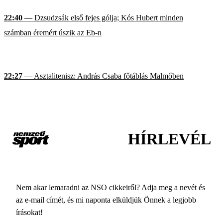
22:40
— Dzsudzsák első fejes gólja; Kós Hubert minden
számban éremért úszik az Eb-n
22:27
— Asztalitenisz: András Csaba főtáblás Malmőben
HÍRLEVÉL
Nem akar lemaradni az NSO cikkeiről? Adja meg a nevét és
az e-mail címét, és mi naponta elküldjük Önnek a legjobb
írásokat!