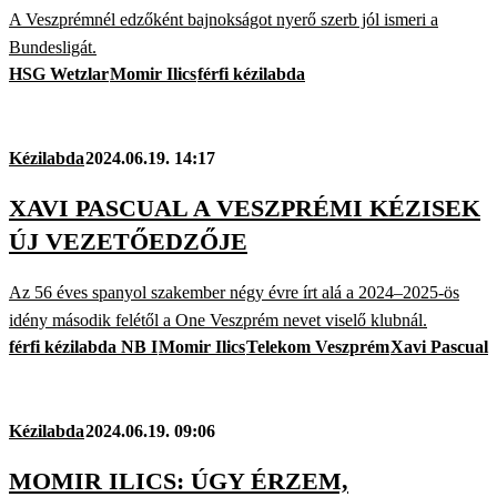
A Veszprémnél edzőként bajnokságot nyerő szerb jól ismeri a
Bundesligát.
HSG Wetzlar
Momir Ilics
férfi kézilabda
Kézilabda
2024.06.19. 14:17
XAVI PASCUAL A VESZPRÉMI KÉZISEK
ÚJ VEZETŐEDZŐJE
Az 56 éves spanyol szakember négy évre írt alá a 2024–2025-ös
idény második felétől a One Veszprém nevet viselő klubnál.
férfi kézilabda NB I
Momir Ilics
Telekom Veszprém
Xavi Pascual
Kézilabda
2024.06.19. 09:06
MOMIR ILICS: ÚGY ÉRZEM,