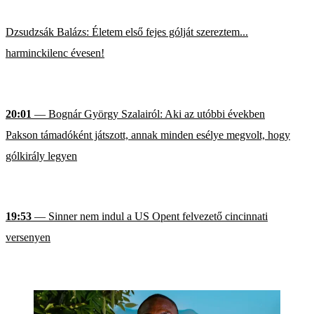
Dzsudzsák Balázs: Életem első fejes gólját szereztem...
harminckilenc évesen!
20:01
— Bognár György Szalairól: Aki az utóbbi években
Pakson támadóként játszott, annak minden esélye megvolt, hogy
gólkirály legyen
19:53
— Sinner nem indul a US Opent felvezető cincinnati
versenyen