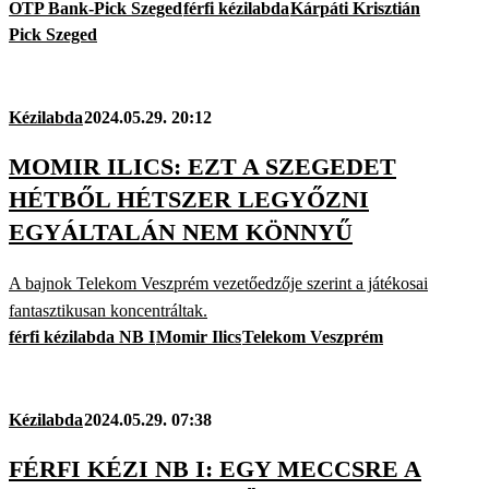
OTP Bank-Pick Szeged
férfi kézilabda
Kárpáti Krisztián
Pick Szeged
Kézilabda
2024.05.29. 20:12
MOMIR ILICS: EZT A SZEGEDET
HÉTBŐL HÉTSZER LEGYŐZNI
EGYÁLTALÁN NEM KÖNNYŰ
A bajnok Telekom Veszprém vezetőedzője szerint a játékosai
fantasztikusan koncentráltak.
férfi kézilabda NB I
Momir Ilics
Telekom Veszprém
Kézilabda
2024.05.29. 07:38
FÉRFI KÉZI NB I: EGY MECCSRE A