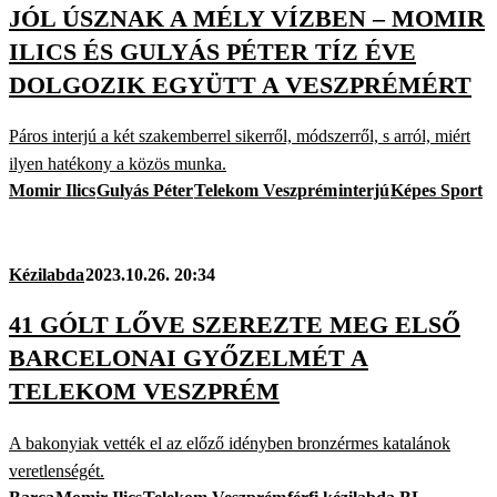
JÓL ÚSZNAK A MÉLY VÍZBEN – MOMIR
ILICS ÉS GULYÁS PÉTER TÍZ ÉVE
DOLGOZIK EGYÜTT A VESZPRÉMÉRT
Páros interjú a két szakemberrel sikerről, módszerről, s arról, miért
ilyen hatékony a közös munka.
Momir Ilics
Gulyás Péter
Telekom Veszprém
interjú
Képes Sport
Kézilabda
2023.10.26. 20:34
41 GÓLT LŐVE SZEREZTE MEG ELSŐ
BARCELONAI GYŐZELMÉT A
TELEKOM VESZPRÉM
A bakonyiak vették el az előző idényben bronzérmes katalánok
veretlenségét.