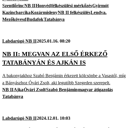
Szentlőrinc
NB II
Honvéd
félkészülési mérkőzés
Gyirmót
Kazincbarcika
Kozármisleny
NB II felkészülés
Lendva.
Mezőkövesd
Budafok
Tatabánya
Labdarúgó NB II
2025.01.16. 08:20
NB II: MEGVAN AZ ELSŐ ÉRKEZŐ
TATABÁNYÁN ÉS AJKÁN IS
A bakonyiakhoz Szabó Benjámin érkezett kölcsönbe a Vasastól, míg
a Bányászhoz Óvári Zsolt, aki legutóbb Szegeden szerepelt.
NB II
Ajka
Óvári Zsolt
Szabó Benjámin
magyar átigazolás
Tatabánya
Labdarúgó NB II
2024.12.01. 10:03