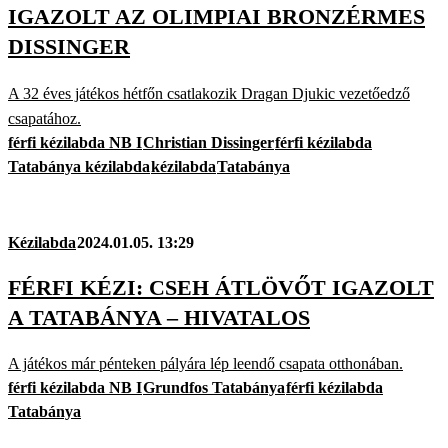
IGAZOLT AZ OLIMPIAI BRONZÉRMES
DISSINGER
A 32 éves játékos hétfőn csatlakozik Dragan Djukic vezetőedző
csapatához.
férfi kézilabda NB I
Christian Dissinger
férfi kézilabda
Tatabánya kézilabda
kézilabda
Tatabánya
Kézilabda
2024.01.05. 13:29
FÉRFI KÉZI: CSEH ÁTLÖVŐT IGAZOLT
A TATABÁNYA – HIVATALOS
A játékos már pénteken pályára lép leendő csapata otthonában.
férfi kézilabda NB I
Grundfos Tatabánya
férfi kézilabda
Tatabánya