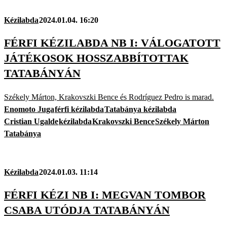
Kézilabda
2024.01.04. 16:20
FÉRFI KÉZILABDA NB I: VÁLOGATOTT
JÁTÉKOSOK HOSSZABBÍTOTTAK
TATABÁNYÁN
Székely Márton, Krakovszki Bence és Rodríguez Pedro is marad.
Enomoto Juga
férfi kézilabda
Tatabánya kézilabda
Cristian Ugalde
kézilabda
Krakovszki Bence
Székely Márton
Tatabánya
Kézilabda
2024.01.03. 11:14
FÉRFI KÉZI NB I: MEGVAN TOMBOR
CSABA UTÓDJA TATABÁNYÁN