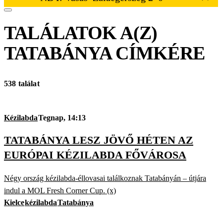
TALÁLATOK A(Z)
TATABÁNYA
CÍMKÉRE
538 találat
Kézilabda
Tegnap, 14:13
TATABÁNYA LESZ JÖVŐ HÉTEN AZ
EURÓPAI KÉZILABDA FŐVÁROSA
Négy ország kézilabda-éllovasai találkoznak Tatabányán – útjára
indul a MOL Fresh Corner Cup. (x)
Kielce
kézilabda
Tatabánya