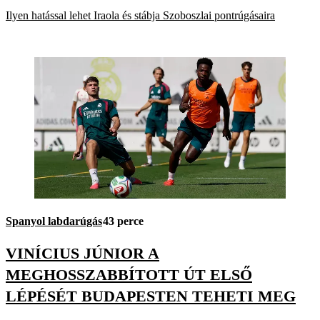
Ilyen hatással lehet Iraola és stábja Szoboszlai pontrúgásaira
Spanyol labdarúgás
43 perce
VINÍCIUS JÚNIOR A
MEGHOSSZABBÍTOTT ÚT ELSŐ
LÉPÉSÉT BUDAPESTEN TEHETI MEG