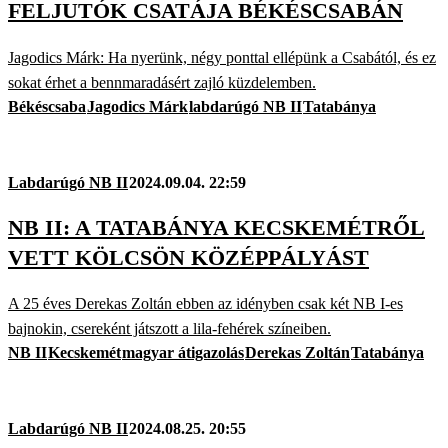
FELJUTÓK CSATÁJA BÉKÉSCSABÁN
Jagodics Márk: Ha nyerünk, négy ponttal ellépünk a Csabától, és ez
sokat érhet a bennmaradásért zajló küzdelemben.
Békéscsaba
Jagodics Márk
labdarúgó NB II
Tatabánya
Labdarúgó NB II
2024.09.04. 22:59
NB II: A TATABÁNYA KECSKEMÉTRŐL
VETT KÖLCSÖN KÖZÉPPÁLYÁST
A 25 éves Derekas Zoltán ebben az idényben csak két NB I-es
bajnokin, csereként játszott a lila-fehérek színeiben.
NB II
Kecskemét
magyar átigazolás
Derekas Zoltán
Tatabánya
Labdarúgó NB II
2024.08.25. 20:55