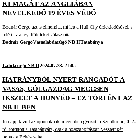
KI MAGÁT AZ ANGLIÁBAN
NEVELKEDŐ 19 ÉVES VÉDŐ
Bodnár Gergő azt is elmondta, mi lett a Hull City érdeklődésével, s
miért az angyalföldieket választotta.
Bodnár Gergő
Vasas
labdarúgó NB II
Tatabánya
Labdarúgó NB II
2024.07.28. 21:05
HÁTRÁNYBÓL NYERT RANGADÓT A
VASAS, GÓLGAZDAG MECCSEN
IKSZELT A HONVÉD – EZ TÖRTÉNT AZ
NB II-BEN
Jó napjuk volt az újoncoknak: idegenben győzött a Szentlőrinc, 0–2-
ről fordított a Tatabányára, csak a hosszabbításban vesztett két
pontot a Békéscsaba.