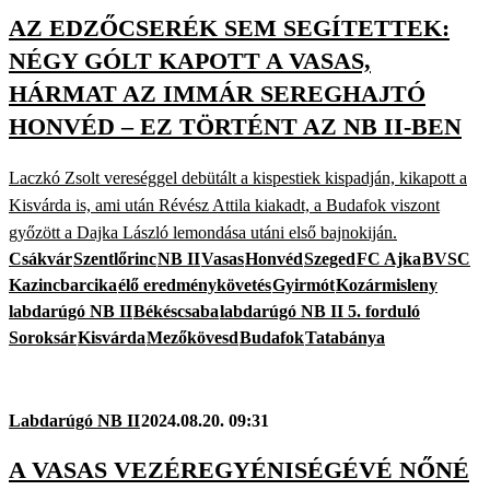
AZ EDZŐCSERÉK SEM SEGÍTETTEK:
NÉGY GÓLT KAPOTT A VASAS,
HÁRMAT AZ IMMÁR SEREGHAJTÓ
HONVÉD – EZ TÖRTÉNT AZ NB II-BEN
Laczkó Zsolt vereséggel debütált a kispestiek kispadján, kikapott a
Kisvárda is, ami után Révész Attila kiakadt, a Budafok viszont
győzött a Dajka László lemondása utáni első bajnokiján.
Csákvár
Szentlőrinc
NB II
Vasas
Honvéd
Szeged
FC Ajka
BVSC
Kazincbarcika
élő eredménykövetés
Gyirmót
Kozármisleny
labdarúgó NB II
Békéscsaba
labdarúgó NB II 5. forduló
Soroksár
Kisvárda
Mezőkövesd
Budafok
Tatabánya
Labdarúgó NB II
2024.08.20. 09:31
A VASAS VEZÉREGYÉNISÉGÉVÉ NŐNÉ