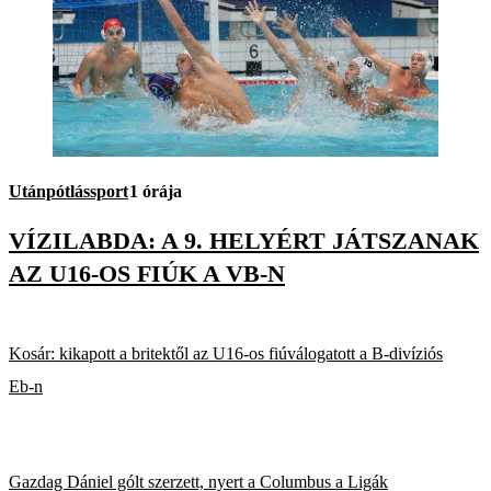
Utánpótlássport
1 órája
VÍZILABDA: A 9. HELYÉRT JÁTSZANAK
AZ U16-OS FIÚK A VB-N
Kosár: kikapott a britektől az U16-os fiúválogatott a B-divíziós
Eb-n
Gazdag Dániel gólt szerzett, nyert a Columbus a Ligák