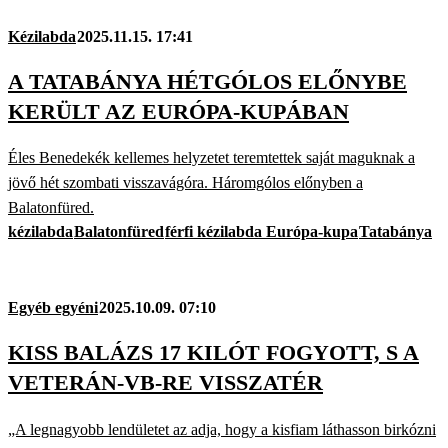
Kézilabda
2025.11.15. 17:41
A TATABÁNYA HÉTGÓLOS ELŐNYBE
KERÜLT AZ EURÓPA-KUPÁBAN
Éles Benedekék kellemes helyzetet teremtettek saját maguknak a
jövő hét szombati visszavágóra. Háromgólos előnyben a
Balatonfüred.
kézilabda
Balatonfüred
férfi kézilabda Európa-kupa
Tatabánya
Egyéb egyéni
2025.10.09. 07:10
KISS BALÁZS 17 KILÓT FOGYOTT, S A
VETERÁN-VB-RE VISSZATÉR
„A legnagyobb lendületet az adja, hogy a kisfiam láthasson birkózni