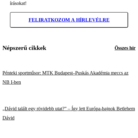
írásokat!
FELIRATKOZOM A HÍRLEVÉLRE
Népszerű cikkek
Összes hír
Pénteki sportműsor: MTK Budapest–Puskás Akadémia meccs az
NB I-ben
„Dávid talált egy rövidebb utat?” – Így lett Európa-bajnok Betlehem
Dávid