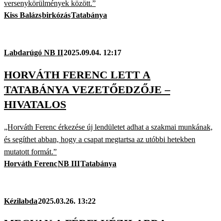
versenykörülmények között.”
Kiss Balázs
birkózás
Tatabánya
Labdarúgó NB II
2025.09.04. 12:17
HORVÁTH FERENC LETT A
TATABÁNYA VEZETŐEDZŐJE –
HIVATALOS
„Horváth Ferenc érkezése új lendületet adhat a szakmai munkának,
és segíthet abban, hogy a csapat megtartsa az utóbbi hetekben
mutatott formát.”
Horváth Ferenc
NB III
Tatabánya
Kézilabda
2025.03.26. 13:22