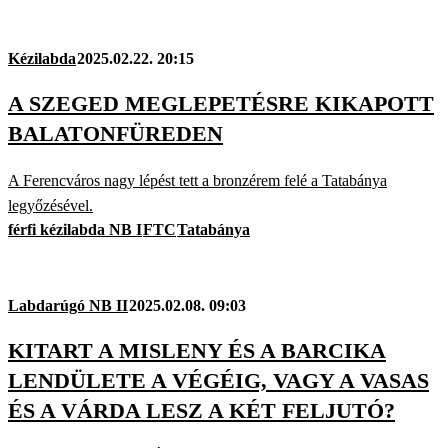
Kézilabda
2025.02.22. 20:15
A SZEGED MEGLEPETÉSRE KIKAPOTT
BALATONFÜREDEN
A Ferencváros nagy lépést tett a bronzérem felé a Tatabánya
legyőzésével.
férfi kézilabda NB I
FTC
Tatabánya
Labdarúgó NB II
2025.02.08. 09:03
KITART A MISLENY ÉS A BARCIKA
LENDÜLETE A VÉGÉIG, VAGY A VASAS
ÉS A VÁRDA LESZ A KÉT FELJUTÓ?