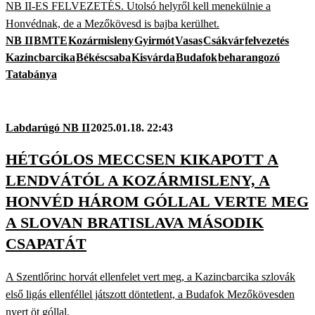
NB II-ES FELVEZETÉS. Utolsó helyről kell menekülnie a
Honvédnak, de a Mezőkövesd is bajba kerülhet.
NB II
BMTE
Kozármisleny
Gyirmót
Vasas
Csákvár
felvezetés
Kazincbarcika
Békéscsaba
Kisvárda
Budafok
beharangozó
Tatabánya
Labdarúgó NB II
2025.01.18. 22:43
HÉTGÓLOS MECCSEN KIKAPOTT A
LENDVÁTÓL A KOZÁRMISLENY, A
HONVÉD HÁROM GÓLLAL VERTE MEG
A SLOVAN BRATISLAVA MÁSODIK
CSAPATÁT
A Szentlőrinc horvát ellenfelet vert meg, a Kazincbarcika szlovák
első ligás ellenféllel játszott döntetlent, a Budafok Mezőkövesden
nyert öt góllal.