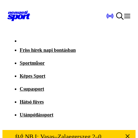
Friss hírek napi bontásban
Sportműsor
Képes Sport
Csupasport
Hátsó füves
Utánpótlássport
NB I: Vasas–Zalaegerszeg 2–0
ÉLŐ