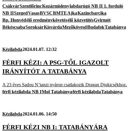
Csákvár
Szentlőrinc
Kozármisleny
labdarúgó NB II 1. forduló
NB II
Szeged
Vasas
BVSC
BMTE
Ajka
Kazincbarcika
Bp. Honvéd
élő eredménykövetés
élő közvetítés
Gyirmót
Békéscsaba
Soroksár
Kisvárda
Mezőkövesd
Budafok
Tatabánya
Kézilabda
2024.01.07. 12:32
FÉRFI KÉZI: A PSG-TŐL IGAZOLT
IRÁNYÍTÓT A TATABÁNYA
A 23 éves Sadou N’tanzi nyáron csatlakozik Dragan Djukicsékhoz.
férfi kézilabda NB I
Mol Tatabánya
férfi kézilabda
Tatabánya
Kézilabda
2024.01.06. 14:50
FÉRFI KÉZI NB I: TATABÁNYÁRA