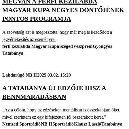
MEGVAN A FÉRFI KÉZILABDA
MAGYAR KUPA NÉGYES DÖNTŐJÉNEK
PONTOS PROGRAMJA
A szövetség azt is megosztotta, hogy már meg is kezdődött a
jegyértékesítés az eseményre.
férfi kézilabda Magyar Kupa
Szeged
Veszprém
Gyöngyös
Tatabánya
Labdarúgó NB II
2025.03.02. 15:20
A TATABÁNYA ÚJ EDZŐJE HISZ A
BENNMARADÁSBAN
„Az a célom, hogy az edzéseken mentálisan is összekapjam őket,
mivel szerintem ez egy kifejezetten jól összerakott keret.”
Nemzeti Sportrádió
NB II
Sportrádió
Klausz László
Tatabánya