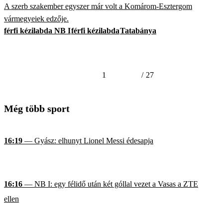
A szerb szakember egyszer már volt a Komárom-Esztergom
vármegyeiek edzője.
férfi kézilabda NB I
férfi kézilabda
Tatabánya
1
/
27
Még több sport
16:19
— Gyász: elhunyt Lionel Messi édesapja
16:16
— NB I: egy félidő után két góllal vezet a Vasas a ZTE
ellen