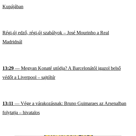
Kupájában
Régi-új edző, régi-új szabályok – José Mourinho a Real
Madridnál
13:29
— Megvan Konaté utódja? A Barcelonától igazol belső
védőt a Liverpool – sajtóhír
13:11
— Vége a várakozásnak: Bruno Guimaraes az Arsenalban
folytatja – hivatalos