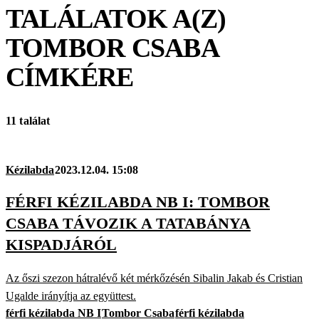
TALÁLATOK A(Z)
TOMBOR CSABA
CÍMKÉRE
11 találat
Kézilabda
2023.12.04. 15:08
FÉRFI KÉZILABDA NB I: TOMBOR
CSABA TÁVOZIK A TATABÁNYA
KISPADJÁRÓL
Az őszi szezon hátralévő két mérkőzésén Sibalin Jakab és Cristian
Ugalde irányítja az együttest.
férfi kézilabda NB I
Tombor Csaba
férfi kézilabda