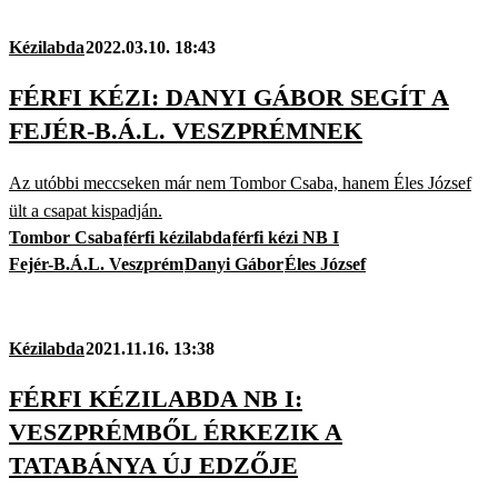
Kézilabda
2022.03.10. 18:43
FÉRFI KÉZI: DANYI GÁBOR SEGÍT A
FEJÉR-B.Á.L. VESZPRÉMNEK
Az utóbbi meccseken már nem Tombor Csaba, hanem Éles József
ült a csapat kispadján.
Tombor Csaba
férfi kézilabda
férfi kézi NB I
Fejér-B.Á.L. Veszprém
Danyi Gábor
Éles József
Kézilabda
2021.11.16. 13:38
FÉRFI KÉZILABDA NB I:
VESZPRÉMBŐL ÉRKEZIK A
TATABÁNYA ÚJ EDZŐJE