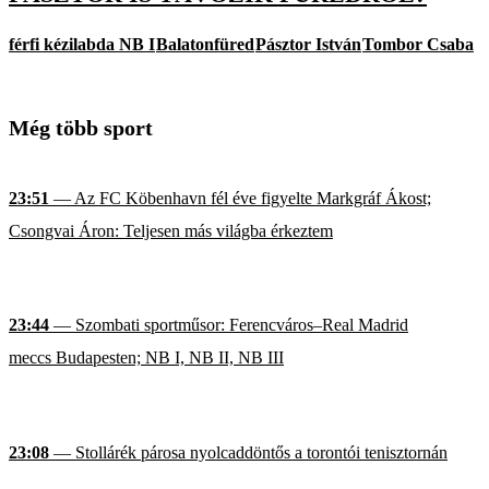
férfi kézilabda NB I
Balatonfüred
Pásztor István
Tombor Csaba
Még több sport
23:51
— Az FC Köbenhavn fél éve figyelte Markgráf Ákost;
Csongvai Áron: Teljesen más világba érkeztem
23:44
— Szombati sportműsor: Ferencváros–Real Madrid
meccs Budapesten; NB I, NB II, NB III
23:08
— Stollárék párosa nyolcaddöntős a torontói tenisztornán