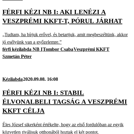
FÉRFI KÉZI NB I: AKI LENÉZI A
VESZPRÉMI KKFT-T, PÓRUL JÁRHAT
„Tudtam, ha bírjuk erővel, és betartjuk, amit megbeszéltünk, akkor
jó esélyünk van a győzelemre.”
férfi kézilabda NB I
Tombor Csaba
Veszprémi KKFT
Szmetán Péter
Kézilabda
2020.09.08. 16:08
FÉRFI KÉZI NB I: STABIL
ÉLVONALBELI TAGSÁG A VESZPRÉMI
KKFT CÉLJA
Éles József sikerként értékelte, hogy az első fordulóban az egyik
közvetlen riválisuk otthonából hoztak el két pontot.