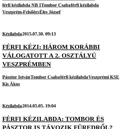
férfi kézilabda NB I
Tombor Csaba
férfi kézilabda
Veszprém-Felsőörs
Éles József
Kézilabda
2015.07.30. 09:13
FÉRFI KÉZI: HÁROM KORÁBBI
VÁLOGATOTT A 2. OSZTÁLYÚ
VESZPRÉMBEN
Pásztor István
Tombor Csaba
férfi kézilabda
Veszprémi KSE
Kis Ákos
Kézilabda
2014.05.05. 19:04
FÉRFI KÉZILABDA: TOMBOR ÉS
PÁSZTOR IS TÁVOZIK FÜREDRŐL?