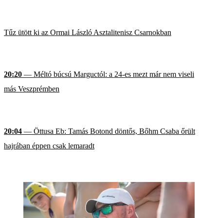
Tűz ütött ki az Ormai László Asztalitenisz Csarnokban
20:20
— Méltó búcsú Marguctól: a 24-es mezt már nem viseli
más Veszprémben
20:04
— Öttusa Eb: Tamás Botond döntős, Bőhm Csaba őrült
hajrában éppen csak lemaradt