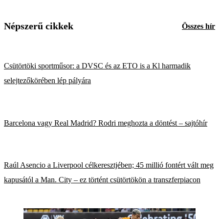
Népszerű cikkek
Összes hír
Csütörtöki sportműsor: a DVSC és az ETO is a Kl harmadik
selejtezőkörében lép pályára
Barcelona vagy Real Madrid? Rodri meghozta a döntést – sajtóhír
Raúl Asencio a Liverpool célkeresztjében; 45 millió fontért vált meg
kapusától a Man. City – ez történt csütörtökön a transzferpiacon