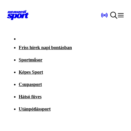
Friss hírek napi bontásban
Sportműsor
Képes Sport
Csupasport
Hátsó füves
Utánpótlássport