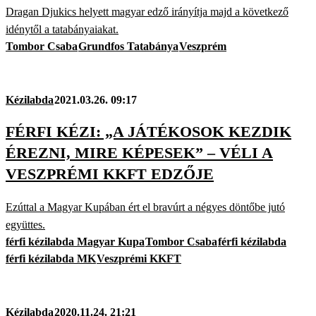
Dragan Djukics helyett magyar edző irányítja majd a következő
idénytől a tatabányaiakat.
Tombor Csaba
Grundfos Tatabánya
Veszprém
Kézilabda
2021.03.26. 09:17
FÉRFI KÉZI: „A JÁTÉKOSOK KEZDIK
ÉREZNI, MIRE KÉPESEK” – VÉLI A
VESZPRÉMI KKFT EDZŐJE
Ezúttal a Magyar Kupában ért el bravúrt a négyes döntőbe jutó
együttes.
férfi kézilabda Magyar Kupa
Tombor Csaba
férfi kézilabda
férfi kézilabda MK
Veszprémi KKFT
Kézilabda
2020.11.24. 21:21