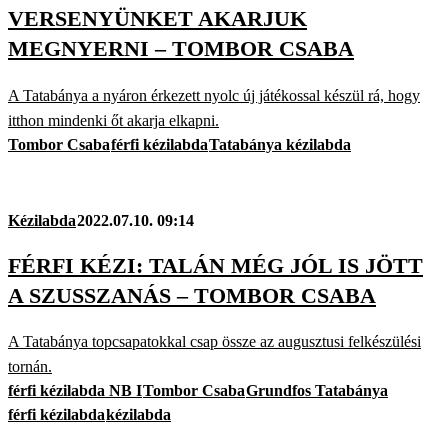
VERSENYÜNKET AKARJUK
MEGNYERNI – TOMBOR CSABA
A Tatabánya a nyáron érkezett nyolc új játékossal készül rá, hogy
itthon mindenki őt akarja elkapni.
Tombor Csaba
férfi kézilabda
Tatabánya kézilabda
Kézilabda
2022.07.10. 09:14
FÉRFI KÉZI: TALÁN MÉG JÓL IS JÖTT
A SZUSSZANÁS – TOMBOR CSABA
A Tatabánya topcsapatokkal csap össze az augusztusi felkészülési
tornán.
férfi kézilabda NB I
Tombor Csaba
Grundfos Tatabánya
férfi kézilabda
kézilabda